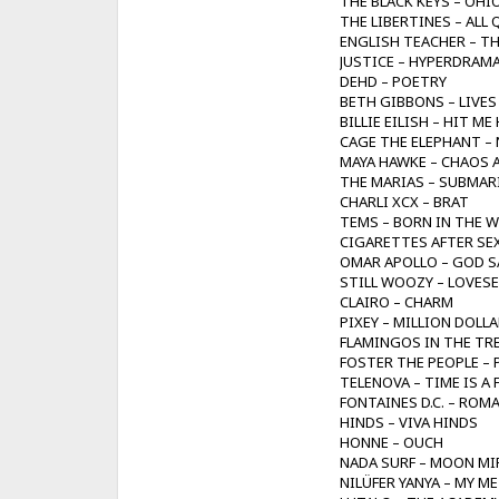
THE BLACK KEYS – OHI
THE LIBERTINES – ALL
ENGLISH TEACHER – TH
JUSTICE – HYPERDRAM
DEHD – POETRY
BETH GIBBONS – LIV
BILLIE EILISH – HIT M
CAGE THE ELEPHANT – 
MAYA HAWKE – CHAOS 
THE MARIAS – SUBMAR
CHARLI XCX – BRAT
TEMS – BORN IN THE W
CIGARETTES AFTER SEX 
OMAR APOLLO – GOD S
STILL WOOZY – LOVES
CLAIRO – CHARM
PIXEY – MILLION DOLL
FLAMINGOS IN THE TREE
FOSTER THE PEOPLE – 
TELENOVA – TIME IS A
FONTAINES D.C. – ROM
HINDS – VIVA HINDS
HONNE – OUCH
NADA SURF – MOON M
NILÜFER YANYA – MY 