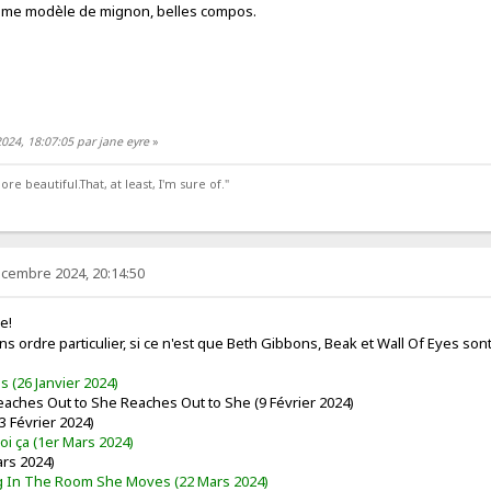
 même modèle de mignon, belles compos.
024, 18:07:05 par jane eyre
»
 beautiful.That, at least, I'm sure of."
écembre 2024, 20:14:50
ée!
s ordre particulier, si ce n'est que Beth Gibbons, Beak et Wall Of Eyes sont
s (26 Janvier 2024)
eaches Out to She Reaches Out to She (9 Février 2024)
3 Février 2024)
oi ça (1er Mars 2024)
ars 2024)
ing In The Room She Moves (22 Mars 2024)