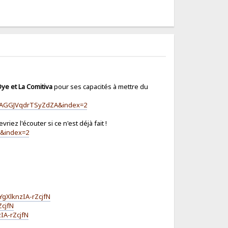
Oye et La Comitiva
pour ses capacités à mettre du
7_AGGJVqdrTSyZdZA&index=2
riez l'écouter si ce n'est déjà fait !
V&index=2
gXlknzIA-rZcjfN
cjfN
IA-rZcjfN