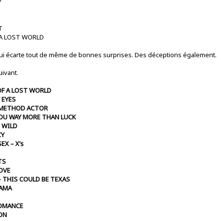
Y
T
 A LOST WORLD
 qui écarte tout de même de bonnes surprises. Des déceptions également.
uivant.
OF A LOST WORLD
F EYES
Y METHOD ACTOR
YOU WAY MORE THAN LUCK
E WILD
CY
EX – X’s
TS
LOVE
– THIS COULD BE TEXAS
RAMA
ROMANCE
EON