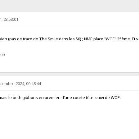
, 23:53:01
le sien (pas de trace de The Smile dans les 50) ; NME place "WOE" 35ème. Et
 !?!
écembre 2024, 00:48:44
e mais le beth gibbons en premier d’une courte tête suivi de WOE.