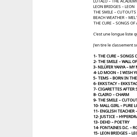
LUTALO – THE ACADEM
LEON BRIDGES – LEON
THE SMILE – CUTOUTS
BEACH WEATHER – MEL
THE CURE – SONGS OF
C'est une longue liste
J'en tire le classement s
1- THE CURE – SONGS 
2- THE SMILE – WALL O
3- NILÜFER YANYA – M
4- LO MOON – I WISH 
5- TEMS – BORN IN TH
6- EKKSTACY – EKKSTA
7- CIGARETTES AFTER S
8- CLAIRO – CHARM
9- THE SMILE – CUTOU
10- MALL GIRL – PURE 
11- ENGLISH TEACHER 
12- JUSTICE – HYPERD
13- DEHD – POETRY
14- FONTAINES D.C. – 
15- LEON BRIDGES – L