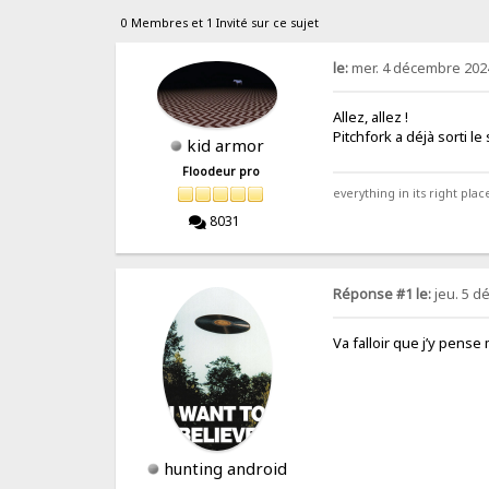
0 Membres et 1 Invité sur ce sujet
le:
mer. 4 décembre 2024
Allez, allez !
Pitchfork a déjà sorti 
kid armor
Floodeur pro
everything in its right place
8031
Réponse #1 le:
jeu. 5 d
Va falloir que j’y pens
hunting android