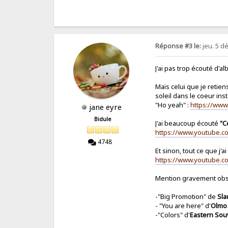
Réponse #3 le:
jeu. 5 d
J'ai pas trop écouté d'al
Mais celui que je retien
soleil dans le coeur in
"Ho yeah" :
https://ww
jane eyre
Bidule
J'ai beaucoup écouté
"C
https://www.youtube.
4748
Et sinon, tout ce que j'
https://www.youtube.c
Mention gravement obse
-"Big Promotion" de
Sla
- "You are here" d'
Olmo
-"Colors" d'
Eastern Sou