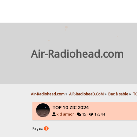
Air-Radiohead.com
Air-Radiohead.com
»
AiR-RadioheaD.CoM
»
Bac à sable
»
TO
TOP 10 ZIC 2024
kid armor
·
15 ·
17344
Pages:
1