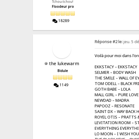
Tchou-tchou!
Floodeur pro
18289
Réponse #2 le:
jeu. 5 d
Voilà pour moi dans l'or
the lukewarm
EKKSTACY – EKKSTACY
Bidule
SELMER – BODY WASH
THE SMILE – WALL OF E
TOM ODELL – BLACK FR
1149
GOTH BABE – LOLA
MALL GIRL – PURE LOVE
NEWDAD – MADRA
PAPOOZ – RESONATE
SAINT DX – WAY BACK
ROYEL OTIS – PRATTS 
LEVITATION ROOM – 
EVERYTHING EVERYTH
LO MOON – I WISH YO