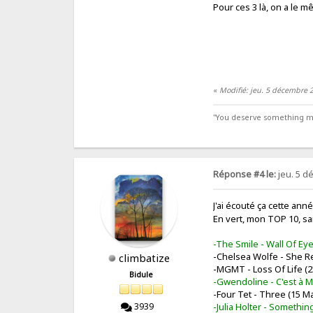
Pour ces 3 là, on a le
«
Modifié: jeu. 5 décembre 2
"You deserve something more
Réponse #4 le:
jeu. 5 d
J'ai écouté ça cette ann
En vert, mon TOP 10, san
-The Smile - Wall Of Eye
-Chelsea Wolfe - She R
climbatize
-MGMT - Loss Of Life (2
Bidule
-Gwendoline - C'est à M
-Four Tet - Three (15 M
-Julia Holter - Someth
3939