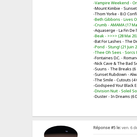
-Vampire Weekend - Onl
-Mount Kimbie - Sunset V
-Thom Yorke - B.O Confi
-Beth Gibbons - Lives 
-Crumb - AMAMA (17 Ma
-Aquaserge - La Fin De 
-Beak - >>>> (28 Mai 20
-Bat For Lashes - The D
-Pond - Stung! (21 Juin 
-Thee Oh Sees - Sorcs 8
-Fontaines D.C. - Roman
-Nick Cave & The Bad S
-Suuns - The Breaks (6
-Sunset Rubdown - Alw
-The Smile - Cutouts (4
-Godspeed You! Black E
-Division Nuit - Soleil 
-Duster - In Dreams (6
Réponse #5 le:
ven. 6 d