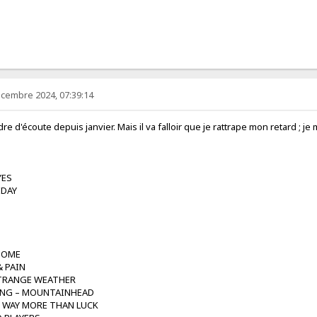
écembre 2024, 07:39:14
dre d'écoute depuis janvier. Mais il va falloir que je rattrape mon retard ;
YES
IDAY
 HOME
& PAIN
STRANGE WEATHER
ING – MOUNTAINHEAD
U WAY MORE THAN LUCK