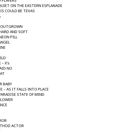
O PLAYERS
 QUIET ON THE EASTERN ESPLANADE
IS COULD BE TEXAS
A
ES OUTGROWN
E HARD AND SOFT
NEON PILL
ANGEL
INE
ILD
– X’s
AID NO
EAT
AR BABY
 – AS IT FALLS INTO PLACE
PARADISE STATE OF MIND
 FLOWER
ANCE
IROR
METHOD ACTOR