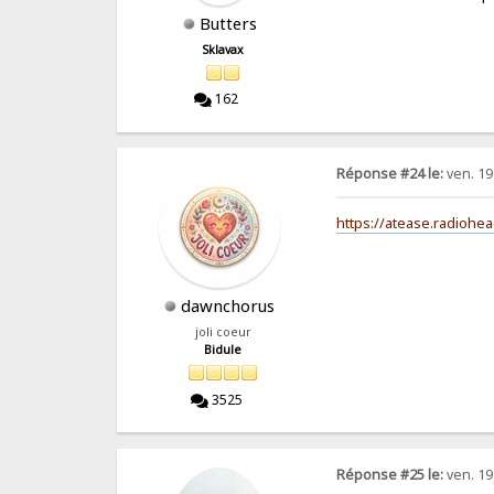
Butters
Sklavax
162
Réponse #24 le:
ven. 19
https://atease.radioh
dawnchorus
joli coeur
Bidule
3525
Réponse #25 le:
ven. 19