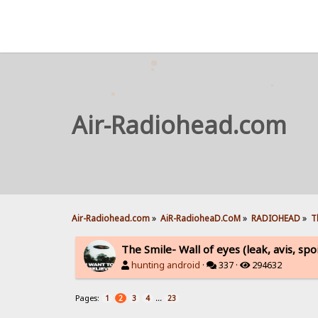
Air-Radiohead.com
Air-Radiohead.com
»
AiR-RadioheaD.CoM
»
RADIOHEAD
»
T
The Smile- Wall of eyes (leak, avis, spo
hunting android
·
337 ·
294632
Pages:
...
1
2
3
4
23