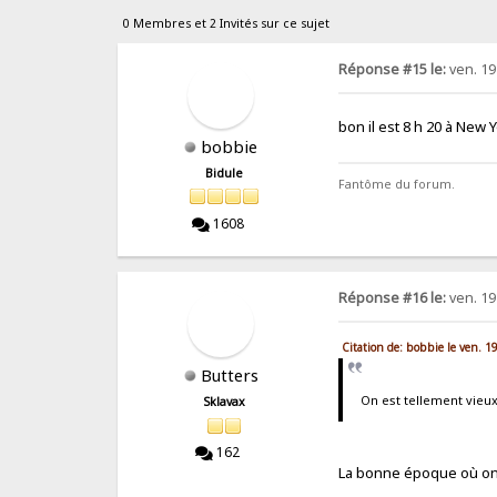
0 Membres et 2 Invités sur ce sujet
Réponse #15 le:
ven. 19
bon il est 8 h 20 à New 
bobbie
Bidule
Fantôme du forum.
1608
Réponse #16 le:
ven. 19
Citation de: bobbie le ven. 1
Butters
On est tellement vieu
Sklavax
162
La bonne époque où on 