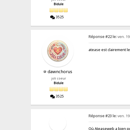
Bidule
3525
Réponse #22 le:
ven. 19
atease est clairement le
dawnchorus
joli coeur
Bidule
3525
Réponse #23 le:
ven. 19
Où Ateaseweb a bien pu