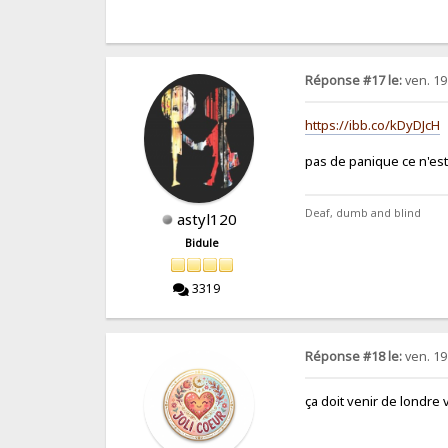
Réponse #17 le:
ven. 19
https://ibb.co/kDyDJcH
pas de panique ce n'es
Deaf, dumb and blind
astyl120
Bidule
3319
Réponse #18 le:
ven. 19
ça doit venir de londre v