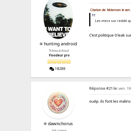
Citation de: Mclennon le ven.
Les mecs sur reddit qui
C’est politique 0 leak s
hunting android
Tchou-tchou!
Floodeur pro
18289
Réponse #21 le:
ven. 19
ouép. ils font les malins
dawnchorus
joli coeur