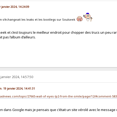
19 janvier 2024, 14:24:09
 s'échangeait les leaks et les bootlegs sur Soulseek
eek et c’est toujours le meilleur endroit pour chopper des trucs un peu rar
vait pas l’album d’ailleurs.
 janvier 2024, 14:57:50
n. 19 janvier 2024, 14:41:31
headnews.com/topic/27665-wall-of-eyes-lp2-from-the-smile/page/12/#comment-583
 lien dans Google mais je pensais que c'était un site vérolé avec le messag