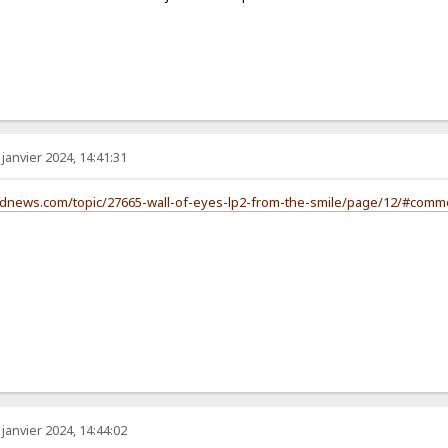
 janvier 2024, 14:41:31
eadnews.com/topic/27665-wall-of-eyes-lp2-from-the-smile/page/12/#comm
 janvier 2024, 14:44:02