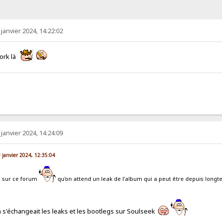
 janvier 2024, 14:22:02
York là
 janvier 2024, 14:24:09
9 janvier 2024, 12:35:04
x sur ce forum
qu'on attend un leak de l'album qui a peut être depuis long
s'échangeait les leaks et les bootlegs sur Soulseek