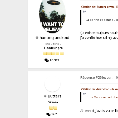
Citation de: Butters le ven. 
La bonne époque où on
Ça existe toujours souls
hunting android
J’ai verifié hier s’il n’y a
Tchou-tchou!
Floodeur pro
18289
Réponse #26 le:
ven. 19
Citation de: dawnchorus le ve
Butters
https://atease.radio
Sklavax
Ah merci, j'avais vu ce
162