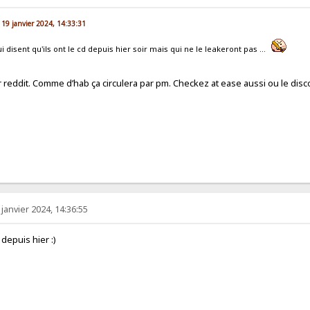
 19 janvier 2024, 14:33:31
 disent qu'ils ont le cd depuis hier soir mais qui ne le leakeront pas ...
ur reddit. Comme d’hab ça circulera par pm. Checkez at ease aussi ou le disc
 janvier 2024, 14:36:55
 depuis hier :)