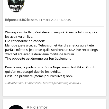
Réponse #482 le:
sam. 11 mars 2023, 14:27:35
Waving a white flag, c’est devenu ma préférée de l’album après
les avoir vu en live.
Elle est énorme en concert!
Manque juste à cet ep Television et Hairdryer et ça aurait été
parfait, même si je pense qu’ils sortiront un USA live recordings
2022 cet été avec la deuxième moitié de l’album.
The opposite est énorme sur l’ep également.
Pour le mix, je parlais plus tôt de Nigel, mais c’est Mikko Gordon
qui s’en est occupé d’après les crédits.
C’est une première (même pour les lives) non?
«
Modifié: sam. 11 mars 2023, 14:52:09 par hunting android
»
kid armor