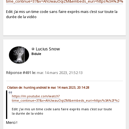
time_continue=37&v=AhUwauOqiZM&embeds_euri=https%3A%2F%2Fthe
Edit: j’ai mis un time code sans faire exprès mais c’est sur toute la
durée de la vidéo
Lucius Snow
Bidule
Réponse #491 le:
mar. 14 mars 2023, 21:52:13
Citation de: hunting android le mar. 14 mars 2023, 20:14:28
https://m.youtube.com/watch?
time_continue=37&v=AhUwauOqiZM&embeds_euri=https%3A%2F%2Fthevin
Edit: j’ai mis un time code sans faire exprès mais c’est sur toute
la durée de la vidéo
Merci !