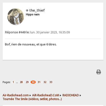
the_thief
Hippo nain
Réponse #449 le:
lun. 30 janvier 2023, 16:35:09
Bof, rien de nouveau, et que 6 titres.
Pages:
...
1
28
29
30
31
32
33
Air-Radiohead.com
»
AiR-RadioheaD.CoM
»
RADIOHEAD
»
Tournée The Smile (vidéos, setlist, photos…)