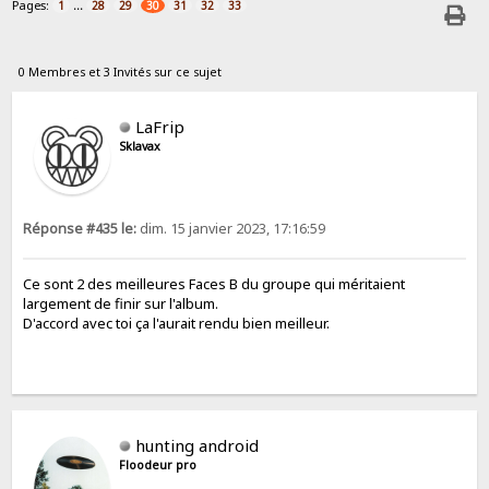
Pages:
...
1
28
29
30
31
32
33
0 Membres et 3 Invités sur ce sujet
LaFrip
Sklavax
Réponse #435 le:
dim. 15 janvier 2023, 17:16:59
Ce sont 2 des meilleures Faces B du groupe qui méritaient
largement de finir sur l'album.
D'accord avec toi ça l'aurait rendu bien meilleur.
hunting android
Floodeur pro