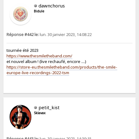
dawnchorus
Bidule
Réponse #442 le:
lun. 30 janvier 2023, 14:08:22
tournée été 2023
https://www.thesmiletheband.com/
et nouvel album ! (live rechaufé, encore ....)
https://store-eu.thesmiletheband.com/products/the-smile-
europe-live-recordings-2022-tsm
petit_kist
Sklavax
Réponse #443 le:
lun. 30 janvier 2023, 14:39:15