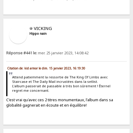
VICKING
Hippo nain
Réponse #441 le:
mer. 25 janvier 2023, 14:08:42
Citation de: kid armor le dim. 15 janvier 2023, 16:19:30
Attend patiemment la ressortie de The King Of Limbs avec
Staircase et The Daily Mail incrustées dans la setlist.
L'album passerait de passable à très bon sûrement ! Éternel
regret me concernant.
C'est vrai qu'avec ces 2 titres monumentaux, l'album dans sa
globalité gagnerait en écoute et en équilibre!