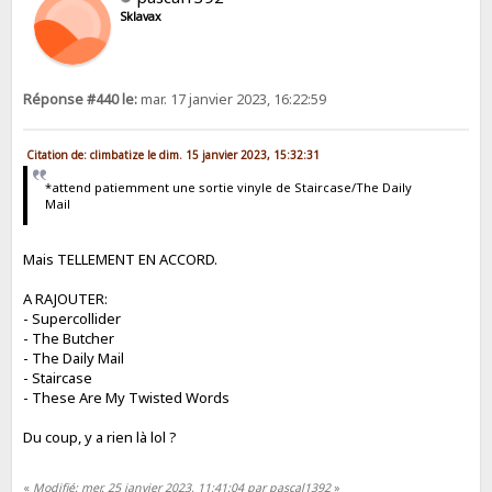
Sklavax
Réponse #440 le:
mar. 17 janvier 2023, 16:22:59
Citation de: climbatize le dim. 15 janvier 2023, 15:32:31
*attend patiemment une sortie vinyle de Staircase/The Daily
Mail
Mais TELLEMENT EN ACCORD.
A RAJOUTER:
- Supercollider
- The Butcher
- The Daily Mail
- Staircase
- These Are My Twisted Words
Du coup, y a rien là lol ?
«
Modifié: mer. 25 janvier 2023, 11:41:04 par pascal1392
»