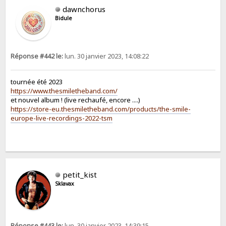
dawnchorus
Bidule
Réponse #442 le:
lun. 30 janvier 2023, 14:08:22
tournée été 2023
https://www.thesmiletheband.com/
et nouvel album ! (live rechaufé, encore ....)
https://store-eu.thesmiletheband.com/products/the-smile-
europe-live-recordings-2022-tsm
petit_kist
Sklavax
Réponse #443 le:
lun. 30 janvier 2023, 14:39:15