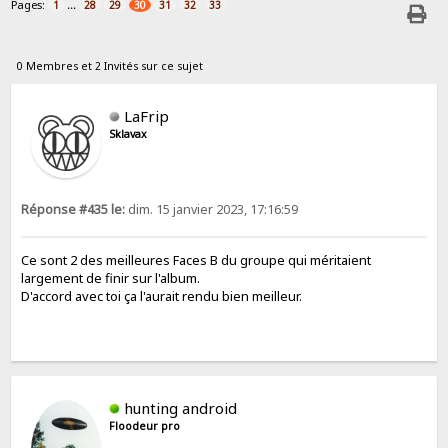
Pages:
...
1
28
29
30
31
32
33
0 Membres et 2 Invités sur ce sujet
LaFrip
Sklavax
Réponse #435 le:
dim. 15 janvier 2023, 17:16:59
Ce sont 2 des meilleures Faces B du groupe qui méritaient
largement de finir sur l'album.
D'accord avec toi ça l'aurait rendu bien meilleur.
hunting android
Floodeur pro