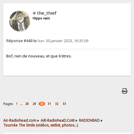
the_thief
Hippo nain
Réponse #449 le:
lun. 30 janvier 2023, 16:35:09
Bof, rien de nouveau, et que 6 titres.
Pages:
...
1
28
29
30
31
32
33
Air-Radiohead.com
»
AiR-RadioheaD.CoM
»
RADIOHEAD
»
Tournée The Smile (vidéos, setlist, photos…)