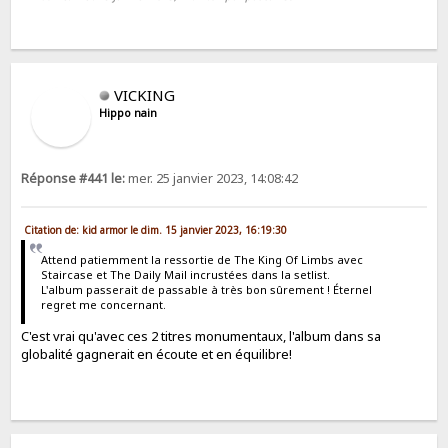
VICKING
Hippo nain
Réponse #441 le:
mer. 25 janvier 2023, 14:08:42
Citation de: kid armor le dim. 15 janvier 2023, 16:19:30
Attend patiemment la ressortie de The King Of Limbs avec
Staircase et The Daily Mail incrustées dans la setlist.
L'album passerait de passable à très bon sûrement ! Éternel
regret me concernant.
C'est vrai qu'avec ces 2 titres monumentaux, l'album dans sa
globalité gagnerait en écoute et en équilibre!