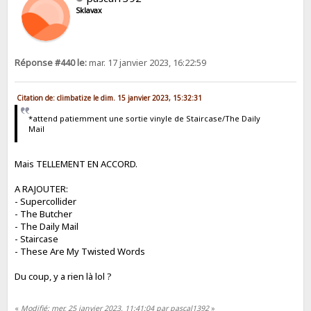
Sklavax
Réponse #440 le:
mar. 17 janvier 2023, 16:22:59
Citation de: climbatize le dim. 15 janvier 2023, 15:32:31
*attend patiemment une sortie vinyle de Staircase/The Daily
Mail
Mais TELLEMENT EN ACCORD.
A RAJOUTER:
- Supercollider
- The Butcher
- The Daily Mail
- Staircase
- These Are My Twisted Words
Du coup, y a rien là lol ?
«
Modifié: mer. 25 janvier 2023, 11:41:04 par pascal1392
»