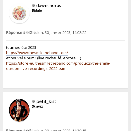
dawnchorus
Bidule
Réponse #442 le:
lun. 30 janvier 2023, 14:08:22
tournée été 2023
https://www.thesmiletheband.com/
et nouvel album ! (live rechaufé, encore ....)
https://store-eu.thesmiletheband.com/products/the-smile-
europe-live-recordings-2022-tsm
petit_kist
Sklavax
Réponse #443 le:
lun. 30 janvier 2023, 14:39:15