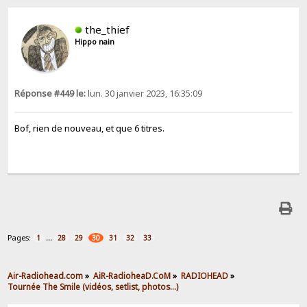
the_thief
Hippo nain
Réponse #449 le:
lun. 30 janvier 2023, 16:35:09
Bof, rien de nouveau, et que 6 titres.
Pages:
...
1
28
29
30
31
32
33
Air-Radiohead.com
»
AiR-RadioheaD.CoM
»
RADIOHEAD
»
Tournée The Smile (vidéos, setlist, photos…)