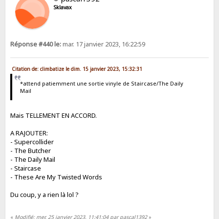
Sklavax
Réponse #440 le:
mar. 17 janvier 2023, 16:22:59
Citation de: climbatize le dim. 15 janvier 2023, 15:32:31
*attend patiemment une sortie vinyle de Staircase/The Daily
Mail
Mais TELLEMENT EN ACCORD.
A RAJOUTER:
- Supercollider
- The Butcher
- The Daily Mail
- Staircase
- These Are My Twisted Words
Du coup, y a rien là lol ?
«
Modifié: mer. 25 janvier 2023, 11:41:04 par pascal1392
»