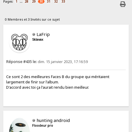
Pages:
...
1
28
29
30
31
32
33
0 Membres et 3 Invités sur ce sujet
LaFrip
Sklavax
Réponse #435 le:
dim. 15 janvier 2023, 17:16:59
Ce sont 2 des meilleures Faces B du groupe qui méritaient
largement de finir sur l'album.
D'accord avec toi ça l'aurait rendu bien meilleur.
hunting android
Floodeur pro