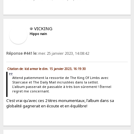
VICKING
Hippo nain
Réponse #441 le:
mer. 25 janvier 2023, 14:08:42
Citation de: kid armor le dim. 15 janvier 2023, 16:19:30
Attend patiemment la ressortie de The King Of Limbs avec
Staircase et The Daily Mail incrustées dans la setlist.
L'album passerait de passable à très bon sûrement ! Éternel
regret me concernant.
C'est vrai qu'avec ces 2 titres monumentaux, l'album dans sa
globalité gagnerait en écoute et en équilibre!