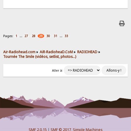
Pages:
...
...
1
27
28
29
30
31
33
Air-Radiohead.com
»
AiR-RadioheaD.CoM
»
RADIOHEAD
»
Tournée The Smile (vidéos, setlist, photos…)
Aller à:
SMF 2.0.15
|
SMF © 2017
,
Simple Machines