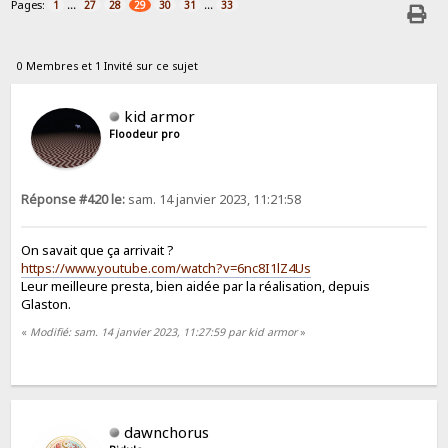
Pages:
...
...
1
27
28
29
30
31
33
0 Membres et 1 Invité sur ce sujet
kid armor
Floodeur pro
Réponse #420 le:
sam. 14 janvier 2023, 11:21:58
On savait que ça arrivait ?
https://www.youtube.com/watch?v=6nc8I1lZ4Us
Leur meilleure presta, bien aidée par la réalisation, depuis
Glaston.
«
Modifié: sam. 14 janvier 2023, 11:27:59 par kid armor
»
dawnchorus