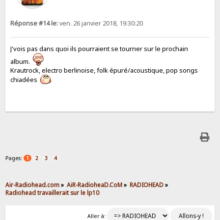
Réponse #14 le:
ven. 26 janvier 2018, 19:30:20
J'vois pas dans quoi ils pourraient se tourner sur le prochain
album.
Krautrock, electro berlinoise, folk épuré/acoustique, pop songs
chiadées
Pages:
1
2
3
4
Air-Radiohead.com
»
AiR-RadioheaD.CoM
»
RADIOHEAD
»
Radiohead travaillerait sur le lp10
Aller à: