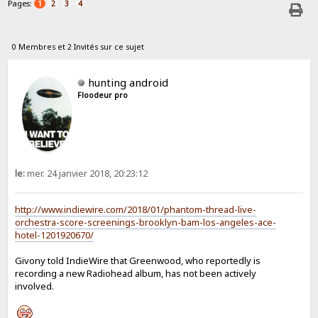
Pages:
1
2
3
4
0 Membres et 2 Invités sur ce sujet
hunting android
Floodeur pro
le:
mer. 24 janvier 2018, 20:23:12
http://www.indiewire.com/2018/01/phantom-thread-live-
orchestra-score-screenings-brooklyn-bam-los-angeles-ace-
hotel-1201920670/
Givony told IndieWire that Greenwood, who reportedly is
recording a new Radiohead album, has not been actively
involved.