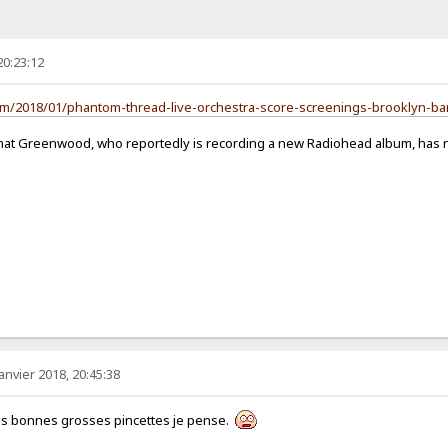
20:23:12
com/2018/01/phantom-thread-live-orchestra-score-screenings-brooklyn-b
that Greenwood, who reportedly is recording a new Radiohead album, has n
anvier 2018, 20:45:38
es bonnes grosses pincettes je pense.