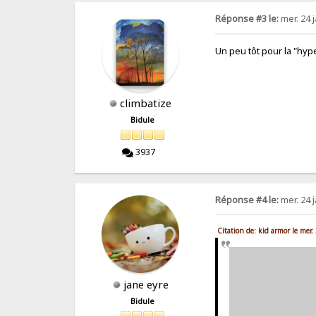
Réponse #3 le:
mer. 24 j
Un peu tôt pour la "hyp
climbatize
Bidule
3937
Réponse #4 le:
mer. 24 j
Citation de: kid armor le mer
jane eyre
Bidule