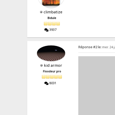
climbatize
Bidule
3937
Réponse #2 le:
mer. 24 j
kid armor
Floodeur pro
8031