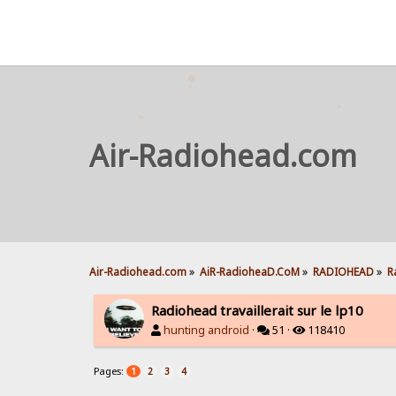
Air-Radiohead.com
Air-Radiohead.com
»
AiR-RadioheaD.CoM
»
RADIOHEAD
»
R
Radiohead travaillerait sur le lp10
hunting android
·
51 ·
118410
Pages:
1
2
3
4