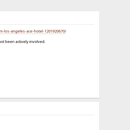
am-los-angeles-ace-hotel-1201920670/
ot been actively involved.