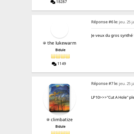
18287
Réponse #6 le:
jeu. 25 j
Je veux du gros synthé 
the lukewarm
Bidule
1149
Réponse #7 le:
jeu. 25 j
LP10>>>"Cut A Hole" p
climbatize
Bidule