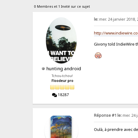
0 Membres et 1 Invité sur ce sujet
le:
mer. 24 janvier 2018, 
http://www.indiewire.
Givony told IndieWire 
hunting android
Tchou-tchou!
Floodeur pro
18287
Réponse #1 le:
mer. 24 j
Oulà, à prendre avec d