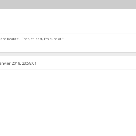
 beautiful.That, at least, I'm sure of."
anvier 2018, 23:58:01