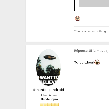
"You deserve something more
Réponse #5 le:
mer. 24 j
Tchou-tchou!
hunting android
Tchou-tchou!
Floodeur pro