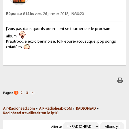
Réponse #14 le:
ven. 26 janvier 2018, 19:30:20
J'vois pas dans quoi ils pourraient se tourner sur le prochain
album.
Krautrock, electro berlinoise, folk épuré/acoustique, pop songs
chiadées
Pages:
1
2
3
4
Air-Radiohead.com
»
AiR-RadioheaD.CoM
»
RADIOHEAD
»
Radiohead travaillerait sur le lp10
Aller à: