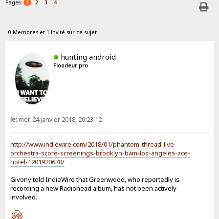
Pages:
1
2
3
4
0 Membres et 1 Invité sur ce sujet
hunting android
Floodeur pro
le:
mer. 24 janvier 2018, 20:23:12
http://www.indiewire.com/2018/01/phantom-thread-live-
orchestra-score-screenings-brooklyn-bam-los-angeles-ace-
hotel-1201920670/
Givony told IndieWire that Greenwood, who reportedly is
recording a new Radiohead album, has not been actively
involved.