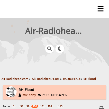
Air-Radiohead.com
Air-Radiohead.com
»
AiR-RadioheaD.CoM
»
RADIOHEAD
»
RH Flood
RH Flood
little fishy
·
2132 ·
1548997
Pages:
...
...
1
98
99
100
101
102
143