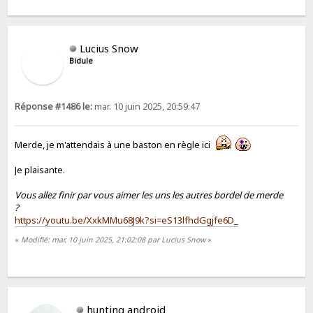
Lucius Snow
Bidule
Réponse #1486 le:
mar. 10 juin 2025, 20:59:47
Merde, je m'attendais à une baston en règle ici
Je plaisante.
Vous allez finir par vous aimer les uns les autres bordel de merde
?
https://youtu.be/XxkMMu68J9k?si=eS13lfhdGgjfe6D_
«
Modifié: mar. 10 juin 2025, 21:02:08 par Lucius Snow
»
hunting android