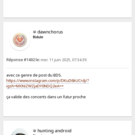
dawnchorus
Bidule
Réponse #1492 le:
mer. 11 juin 2025, 07:34:39
avec ce genre de post du BDS.
https://www.instagram.com/p/DKuD6kUCrdj/?
igsh=MXNiZWZjaDY0NDQ2eA==
ça valide des concerts dans un futur proche
hunting android