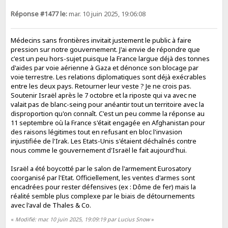
Réponse #1477 le:
mar. 10 juin 2025, 19:06:08
Médecins sans frontières invitait justement le public à faire
pression sur notre gouvernement. J'ai envie de répondre que
c'est un peu hors-sujet puisque la France largue déjà des tonnes
d'aides par voie aérienne à Gaza et dénonce son blocage par
voie terrestre. Les relations diplomatiques sont déjà exécrables
entre les deux pays. Retourner leur veste ? Je ne crois pas.
Soutenir Israël après le 7 octobre et la riposte qui va avec ne
valait pas de blanc-seing pour anéantir tout un territoire avec la
disproportion qu'on connaît. C'est un peu comme la réponse au
11 septembre où la France s'était engagée en Afghanistan pour
des raisons légitimes tout en refusant en bloc l'invasion
injustifiée de l'Irak. Les Etats-Unis s'étaient déchaînés contre
nous comme le gouvernement d'Israël le fait aujourd'hui.
Israël a été boycotté par le salon de l'armement Eurosatory
coorganisé par l'Etat. Officiellement, les ventes d'armes sont
encadrées pour rester défensives (ex : Dôme de fer) mais la
réalité semble plus complexe par le biais de détournements
avec l'aval de Thales & Co.
«
Modifié: mar. 10 juin 2025, 19:09:19 par Lucius Snow
»