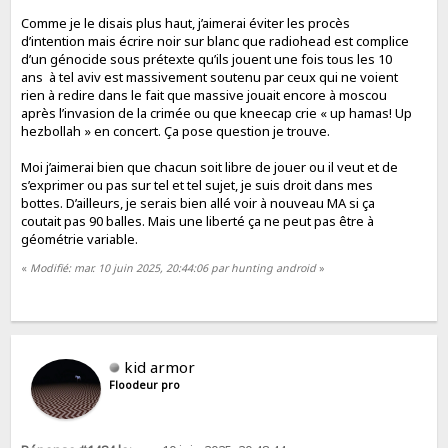
Comme je le disais plus haut, j’aimerai éviter les procès
d’intention mais écrire noir sur blanc que radiohead est complice
d’un génocide sous prétexte qu’ils jouent une fois tous les 10
ans à tel aviv est massivement soutenu par ceux qui ne voient
rien à redire dans le fait que massive jouait encore à moscou
après l’invasion de la crimée ou que kneecap crie « up hamas! Up
hezbollah » en concert. Ça pose question je trouve.
Moi j’aimerai bien que chacun soit libre de jouer ou il veut et de
s’exprimer ou pas sur tel et tel sujet, je suis droit dans mes
bottes. D’ailleurs, je serais bien allé voir à nouveau MA si ça
coutait pas 90 balles. Mais une liberté ça ne peut pas être à
géométrie variable.
«
Modifié: mar. 10 juin 2025, 20:44:06 par hunting android
»
kid armor
Floodeur pro