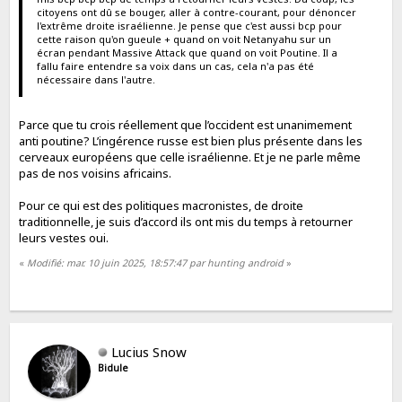
citoyens ont dû se bouger, aller à contre-courant, pour dénoncer
l'extrême droite israélienne. Je pense que c'est aussi bcp pour
cette raison qu'on gueule + quand on voit Netanyahu sur un
écran pendant Massive Attack que quand on voit Poutine. Il a
fallu faire entendre sa voix dans un cas, cela n'a pas été
nécessaire dans l'autre.
Parce que tu crois réellement que l’occident est unanimement
anti poutine? L’ingérence russe est bien plus présente dans les
cerveaux européens que celle israélienne. Et je ne parle même
pas de nos voisins africains.
Pour ce qui est des politiques macronistes, de droite
traditionnelle, je suis d’accord ils ont mis du temps à retourner
leurs vestes oui.
«
Modifié: mar. 10 juin 2025, 18:57:47 par hunting android
»
Lucius Snow
Bidule