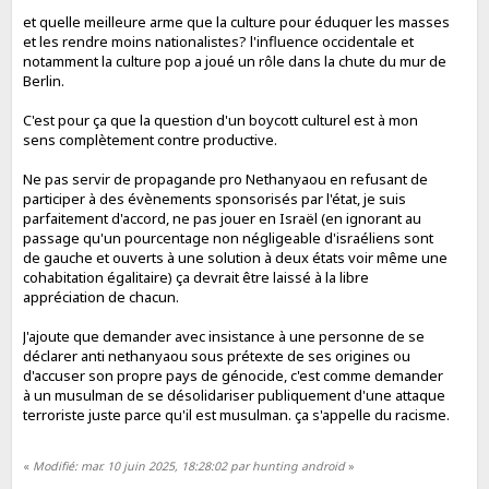
et quelle meilleure arme que la culture pour éduquer les masses
et les rendre moins nationalistes? l'influence occidentale et
notamment la culture pop a joué un rôle dans la chute du mur de
Berlin.
C'est pour ça que la question d'un boycott culturel est à mon
sens complètement contre productive.
Ne pas servir de propagande pro Nethanyaou en refusant de
participer à des évènements sponsorisés par l'état, je suis
parfaitement d'accord, ne pas jouer en Israël (en ignorant au
passage qu'un pourcentage non négligeable d'israéliens sont
de gauche et ouverts à une solution à deux états voir même une
cohabitation égalitaire) ça devrait être laissé à la libre
appréciation de chacun.
J'ajoute que demander avec insistance à une personne de se
déclarer anti nethanyaou sous prétexte de ses origines ou
d'accuser son propre pays de génocide, c'est comme demander
à un musulman de se désolidariser publiquement d'une attaque
terroriste juste parce qu'il est musulman. ça s'appelle du racisme.
«
Modifié: mar. 10 juin 2025, 18:28:02 par hunting android
»