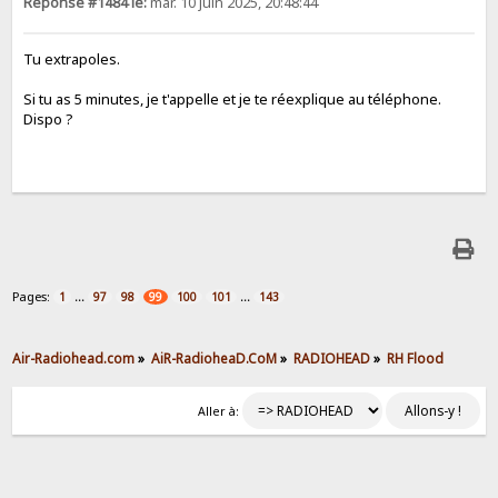
Réponse #1484 le:
mar. 10 juin 2025, 20:48:44
Tu extrapoles.
Si tu as 5 minutes, je t'appelle et je te réexplique au téléphone.
Dispo ?
Pages:
...
...
1
97
98
99
100
101
143
Air-Radiohead.com
»
AiR-RadioheaD.CoM
»
RADIOHEAD
»
RH Flood
Aller à: