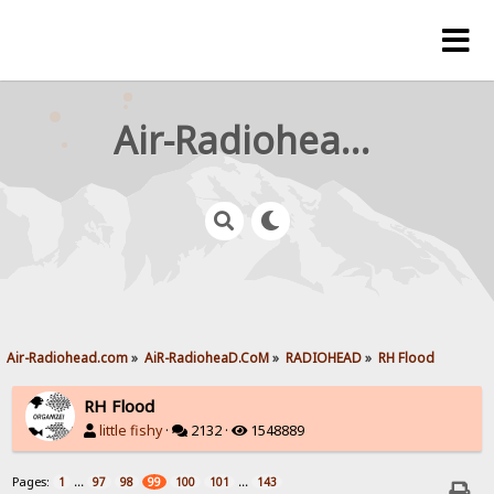
Air-Radiohead.com
Air-Radiohead.com
»
AiR-RadioheaD.CoM
»
RADIOHEAD
»
RH Flood
RH Flood
little fishy
·
2132 ·
1548889
Pages:
...
...
1
97
98
99
100
101
143