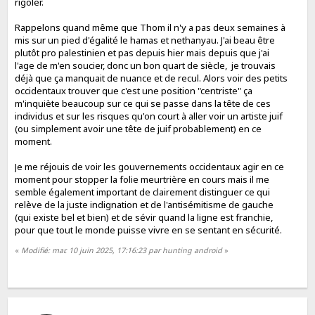
rigoler.
Rappelons quand même que Thom il n'y a pas deux semaines à
mis sur un pied d'égalité le hamas et nethanyau. J'ai beau être
plutôt pro palestinien et pas depuis hier mais depuis que j'ai
l'age de m'en soucier, donc un bon quart de siècle, je trouvais
déjà que ça manquait de nuance et de recul. Alors voir des petits
occidentaux trouver que c'est une position "centriste" ça
m'inquiète beaucoup sur ce qui se passe dans la tête de ces
individus et sur les risques qu'on court à aller voir un artiste juif
(ou simplement avoir une tête de juif probablement) en ce
moment.
Je me réjouis de voir les gouvernements occidentaux agir en ce
moment pour stopper la folie meurtrière en cours mais il me
semble également important de clairement distinguer ce qui
relève de la juste indignation et de l'antisémitisme de gauche
(qui existe bel et bien) et de sévir quand la ligne est franchie,
pour que tout le monde puisse vivre en se sentant en sécurité.
«
Modifié: mar. 10 juin 2025, 17:16:23 par hunting android
»