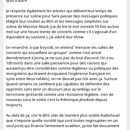
quoi d'autre.
je respecte également les artistes qui utilisent leur temps de
présence sur scène pour faire passer des messages politiques.
Malgré leur soutien au BDS et les messages simplistes sur
scène de Massive Attack (j'ai du lire le mot sioniste 50 fois au bas
mot sur une heure trente de concerts comme s'il s'agissait d'un
équivalent au nazisme ), j'ai adoré leur show.
En revanche, si par boycott, on entend "menacer les salles de
concerts qui accueillent un groupe" comme c'est arrivé
dernièrement à Jonny, je ne suis pas du tout d'accord. On a eu
100 morts dans une salle parisienne pour des raisons qui
auraient pu être considérées comme légitimes ou politiques (les
mongoliens qui tiraient évoquaient l'ingérence française en
syrie entre deux rafales), on ne devrait pas rire avec ça. Surtout
quand certains ne semblent pas capables de défendre des
opprimés sans tenir un discours plus qu'ambigu sur le
terrorisme (présenté comme une résistance légitime...rien de
nouveau sous le soleil, c'est la rhétorique jihadiste depuis
toujours).
Au delà de ça, voir le BDS citer de manière plus visible Radiohead
que n'importe quelle société (qui sont toutes regroupées en un
seul post) qui finance l'armement israélien, ça me fait doucement