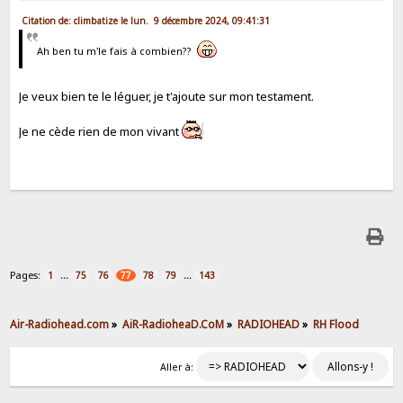
Citation de: climbatize le lun. 9 décembre 2024, 09:41:31
Ah ben tu m'le fais à combien??
Je veux bien te le léguer, je t'ajoute sur mon testament.
Je ne cède rien de mon vivant
Pages:
...
...
1
75
76
77
78
79
143
Air-Radiohead.com
»
AiR-RadioheaD.CoM
»
RADIOHEAD
»
RH Flood
Aller à: