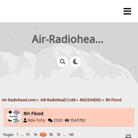
Air-Radiohead.com
Air-Radiohead.com
»
AiR-RadioheaD.CoM
»
RADIOHEAD
»
RH Flood
RH Flood
little fishy
·
2132 ·
1547702
Pages:
...
...
1
75
76
77
78
79
143