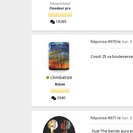
Tchou-tchou!
Floodeur pro
18289
Réponse #970 le:
lun. 9
Covid-25 va bouleverse
climbatize
Bidule
3940
Réponse #971 le:
lun. 9
:huit:The bends aura en