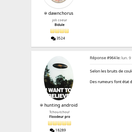
dawnchorus
joli coeur
Bidule
3524
Réponse #964 le:
lun. 9
Selon les bruits de cou
Des rumeurs font état d
hunting android
Tchou-tchou!
Floodeur pro
18289