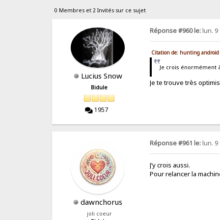
0 Membres et 2 Invités sur ce sujet
Réponse #960 le:
lun. 9
Citation de: hunting android
Je crois énormément à
Lucius Snow
Je te trouve très optimis
Bidule
1957
Réponse #961 le:
lun. 9
J’y crois aussi.
Pour relancer la machi
dawnchorus
joli coeur