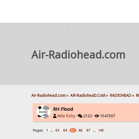
Air-Radiohead.com
Air-Radiohead.com
»
AiR-RadioheaD.CoM
»
RADIOHEAD
»
R
RH Flood
little fishy
·
2132 ·
1547307
Pages:
...
...
1
63
64
65
66
67
143