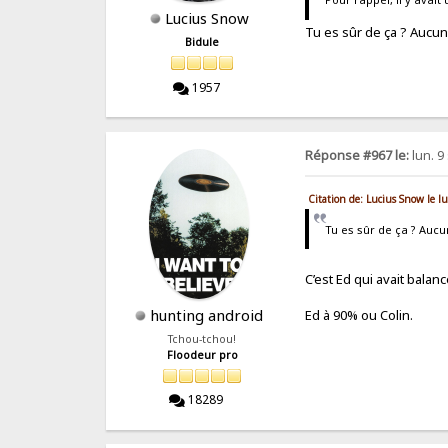
Lucius Snow
Tu es sûr de ça ? Aucun
Bidule
1957
Réponse #967 le:
lun. 9
Citation de: Lucius Snow le 
Tu es sûr de ça ? Aucu
C’est Ed qui avait balan
hunting android
Ed à 90% ou Colin.
Tchou-tchou!
Floodeur pro
18289