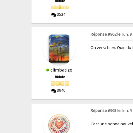
Bidule
3524
Réponse #962 le:
lun. 9
On verra bien. Quid du 
climbatize
Bidule
3940
Réponse #963 le:
lun. 9
C’est une bonne nouvell