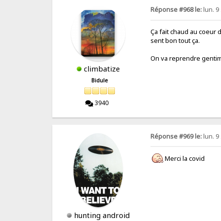
Réponse #968 le:
lun. 9
Ça fait chaud au coeur 
sent bon tout ça.
On va reprendre gentime
climbatize
Bidule
3940
Réponse #969 le:
lun. 9
Merci la covid
hunting android