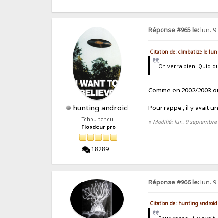
Réponse #965 le:
lun. 9
Citation de: climbatize le l
On verra bien. Quid du
Comme en 2002/2003 o
hunting android
Pour rappel, il y avait 
Tchou-tchou!
«
Modifié: lun. 9 septembre
Floodeur pro
18289
Réponse #966 le:
lun. 9
Citation de: hunting android
Pour rappel, il y avai