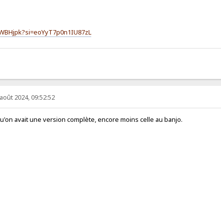
Z3WBHjpk?si=eoYyT7p0n1IU87zL
 août 2024, 09:52:52
 qu'on avait une version complète, encore moins celle au banjo.