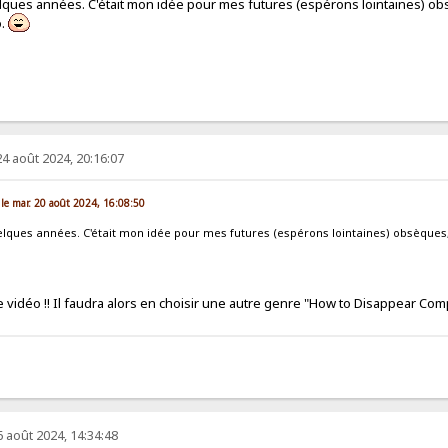
ques années. C'était mon idée pour mes futures (espérons lointaines) obsèq
o.
4 août 2024, 20:16:07
 le mar. 20 août 2024, 16:08:50
lques années. C'était mon idée pour mes futures (espérons lointaines) obsèques, j'
te vidéo !! Il faudra alors en choisir une autre genre "How to Disappear Com
6 août 2024, 14:34:48