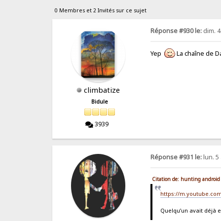
0 Membres et 2 Invités sur ce sujet
Réponse #930 le:
dim. 4
Yep
La chaîne de Da
climbatize
Bidule
3939
Réponse #931 le:
lun. 5
Citation de: hunting android
https://m.youtube.co
Quelqu’un avait déjà 