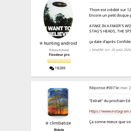
Thom est crédité sur 12 
Encore un petit disque 
A FAKE IN A FAKER'S 
STAG'S HEADS, THE SP
ça date d'après Confide
hunting android
«
Modifié: lun. 26 août 202
Tchou-tchou!
Floodeur pro
18289
Réponse #937 le:
mer. 2
"Extrait" du prochain E
https://www.instagram
Ça sonne mieux que son
climbatize
Bidule