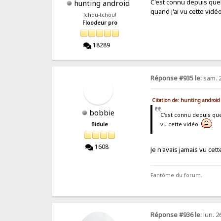
C'est connu depuis quel
hunting android
quand j'ai vu cette vidé
Tchou-tchou!
Floodeur pro
18289
Réponse #935 le:
sam. 2
Citation de: hunting android
bobbie
C'est connu depuis que
vu cette vidéo.
Bidule
1608
Je n'avais jamais vu cet
Fantôme du forum.
Réponse #936 le:
lun. 2