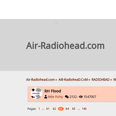
Air-Radiohead.com
Air-Radiohead.com
»
AiR-RadioheaD.CoM
»
RADIOHEAD
»
R
RH Flood
little fishy
·
2132 ·
1547007
Pages:
...
...
1
61
62
63
64
65
143