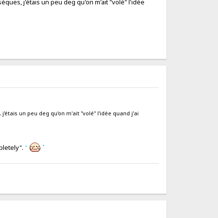
ues, j'étais un peu deg qu'on m'ait "volé" l'idée
étais un peu deg qu'on m'ait "volé" l'idée quand j'ai
pletely".