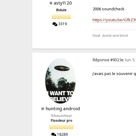
astyl120
2006 soundcheck
Bidule
https://youtu.be/Gfk
3319
Deaf, dumb and blind
Réponse #932 le:
lun. 5
j'avais pas le souvenir
hunting android
Tchou-tchou!
Floodeur pro
18289