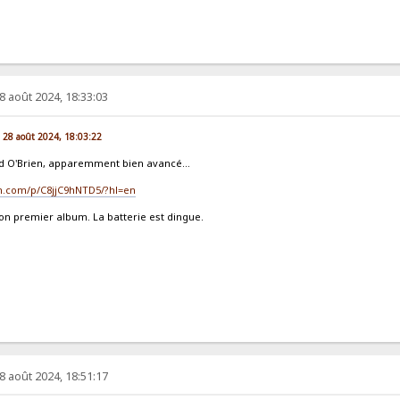
8 août 2024, 18:33:03
r. 28 août 2024, 18:03:22
 Ed O'Brien, apparemment bien avancé...
m.com/p/C8jjC9hNTD5/?hl=en
n premier album. La batterie est dingue.
8 août 2024, 18:51:17