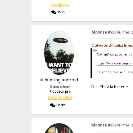
3939
Réponse #938 le:
mer. 2
Citation de: climbatize le me
"Extrait" du prochain
https://www.instagra
Ça sonne mieux que so
hunting android
C’est Phil à la batterie.
Tchou-tchou!
Floodeur pro
18289
Réponse #939 le:
mer. 2