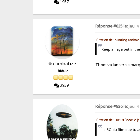
1957
Réponse #835 le:
jeu. 4 
Citation de: hunting android 
Keep an eye out in th
climbatize
Thom va lancer sa mar
Bidule
3939
Réponse #836 le:
jeu. 4 
Citation de: Lucius Snow le j
La BO du film que tu a