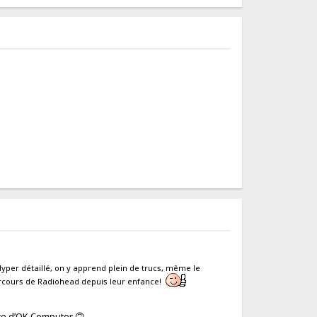
 Hyper détaillé, on y apprend plein de trucs, même le
arcours de Radiohead depuis leur enfance!
tte d’OK Computer 🙃