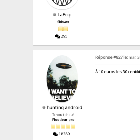
LaFrip
Sklavax
295
Réponse #827 le:
mar. 2
À 10 euros les 30 centili
hunting android
Tchou-tchou!
Floodeur pro
18289