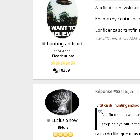
A la fin de la newslette
Keep an eye out in the
Confidenza sortant fin a
«
Modifié: jeu. 4 avril 2024
hunting android
Tchou-tchou!
Floodeur pro
18289
Réponse #834 le:
jeu. 4 
Citation de: hunting android 
A la fin de la newslett
Lucius Snow
Keep an eye out in th
Bidule
La BO du film que tu as 