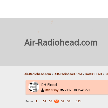
Air-Radiohead.com
Air-Radiohead.com
»
AiR-RadioheaD.CoM
»
RADIOHEAD
»
R
RH Flood
little fishy
·
2132 ·
1546258
Pages:
...
...
1
54
55
56
57
58
143