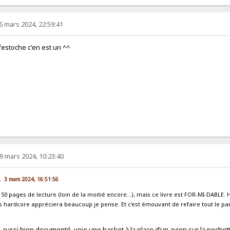
6 mars 2024, 22:59:41
festoche c'en est un ^^
9 mars 2024, 10:23:40
m. 3 mars 2024, 16:51:56
 150 pages de lecture (loin de la moitié encore...), mais ce livre est FOR-MI-DABLE.
s hardcore appréciera beaucoup je pense. Et c'est émouvant de refaire tout le p
, aussi bien documenté, voie une basket à la place d’un avion sur la poche