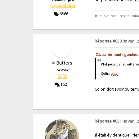
6866
True love requires an unl
Réponse #830 le:
ven. 2
Citation de: hunting android
Butters
Phil joue de la batteri
Sklavax
Colin:
162
Colon doit avoir du tem
Réponse #831 le:
ven. 2
Il était évident que Fri