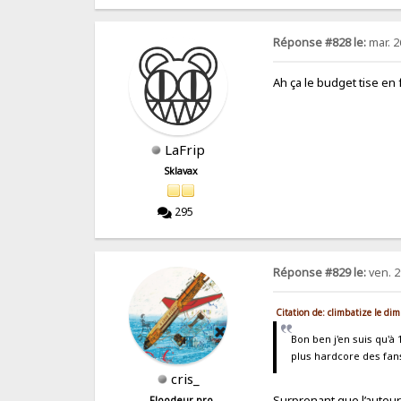
Réponse #828 le:
mar. 2
Ah ça le budget tise en 
LaFrip
Sklavax
295
Réponse #829 le:
ven. 2
Citation de: climbatize le di
Bon ben j'en suis qu'à
plus hardcore des fan
cris_
Surprenant que l’auteur
Floodeur pro