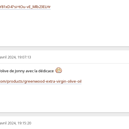
mY81xD4?si=tOu-vE_Mlb23ELHr
avril 2024, 19:07:13
 d'olive de Jonny avec la dédicace
.com/products/greenwood-extra-virgin-olive-oil
avril 2024, 19:15:20