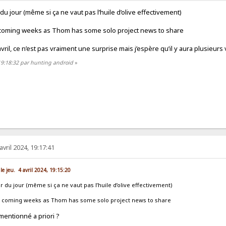
r du jour (même si ça ne vaut pas l’huile d’olive effectivement)
 coming weeks as Thom has some solo project news to share
vril, ce n’est pas vraiment une surprise mais j’espère qu’il y aura plusieurs
, 19:18:32 par hunting android
»
avril 2024, 19:17:41
le jeu. 4 avril 2024, 19:15:20
er du jour (même si ça ne vaut pas l’huile d’olive effectivement)
e coming weeks as Thom has some solo project news to share
mentionné a priori ?