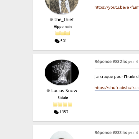
https://youtu.be/e7fE
the_thief
Hippo nain
501
Réponse #832 le:
jeu. 4 
J'ai craqué pour l'huile
https://shufradishufra
Lucius Snow
Bidule
1957
Réponse #833 le:
jeu. 4 