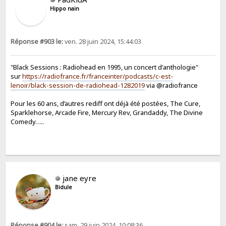
Hippo nain
Réponse #903 le:
ven. 28 juin 2024, 15:44:03
"Black Sessions : Radiohead en 1995, un concert d'anthologie"
sur
https://radiofrance.fr/franceinter/podcasts/c-est-
lenoir/black-session-de-radiohead-1282019
via @radiofrance
Pour les 60 ans, d’autres rediff ont déjà été postées, The Cure,
Sparklehorse, Arcade Fire, Mercury Rev, Grandaddy, The Divine
Comedy…..
jane eyre
Bidule
Réponse #904 le:
sam. 29 juin 2024, 10:08:36