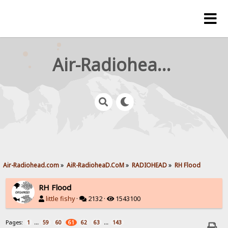
Air-Radiohead.com
Air-Radiohead.com
»
AiR-RadioheaD.CoM
»
RADIOHEAD
»
RH Flood
RH Flood
little fishy
·
2132 ·
1543100
Pages:
...
...
1
59
60
61
62
63
143