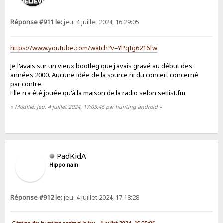
Réponse #911 le:
jeu. 4 juillet 2024, 16:29:05
https://www.youtube.com/watch?v=YPqIg6216Iw
Je l'avais sur un vieux bootleg que j'avais gravé au début des
années 2000. Aucune idée de la source ni du concert concerné
par contre.
Elle n'a été jouée qu'à la maison de la radio selon setlist.fm
«
Modifié: jeu. 4 juillet 2024, 17:05:46 par hunting android
»
PadKidA
Hippo nain
Réponse #912 le:
jeu. 4 juillet 2024, 17:18:28
Citation de: hunting android le jeu. 4 juillet 2024, 16:29:05