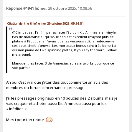
Réponse #1941 le:
mer. 29 octobre 2025, 10:08:56
Citation de: the_thief le mer. 29 octobre 2025, 09:56:51
@Climbatize . J’ai fini par acheter l’édition Kid A mnesia en vinyle.
Pas de mauvaise surprise, le son est excellent (n’ayant plus de
platine à l’époque je n’avais que les versions cd), je redécouvre
ces deux chefs-d’œuvre. Les morceaux bonus sont très bons: La
version piano de Like spinning plates, If you say the word, Follow
me around.
Manquent les faces B de Amnesiac et les artworks pour que ce
soit parfait.
Ah oui c’est vrai que j’attendais tout comme toi un avis des
membres du forum concernant ce pressage.
J’ai les pressages originaux en 10 pouces des 2 albums, mais je
vais craquer et acheter aussi Kid A mnesia aussi pour les
« inédites »!
Merci pour ton retour