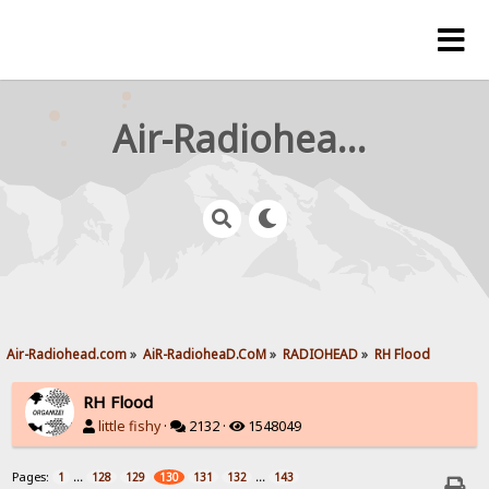
Air-Radiohead.com
Air-Radiohead.com
»
AiR-RadioheaD.CoM
»
RADIOHEAD
»
RH Flood
RH Flood
little fishy
·
2132 ·
1548049
Pages:
...
...
1
128
129
130
131
132
143