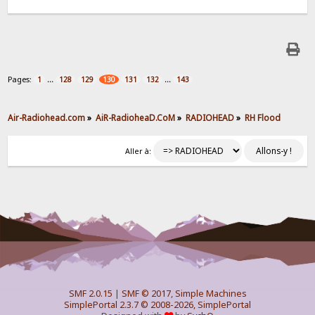
Pages:
...
...
1
128
129
130
131
132
143
Air-Radiohead.com
»
AiR-RadioheaD.CoM
»
RADIOHEAD
»
RH Flood
Aller à:
SMF 2.0.15
|
SMF © 2017
,
Simple Machines
SimplePortal 2.3.7 © 2008-2026, SimplePortal