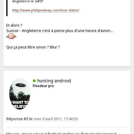
Angleterre le 24/07
http://www.philipselway.com/tour-dates/
Et alors ?
Suisse - Angleterre c'est à peine plus d'une heure d'avion...
Qui ça peut être sinon ? Blur ?
hunting android
Floodeur pro
Réponse #3 le:
mer. 6 avril 2011, 17:46:55
Mouais, et pas un seul festival anglais ou français n'a reservé