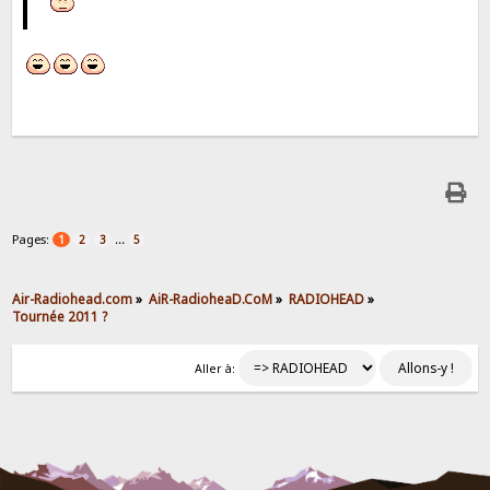
Pages:
...
1
2
3
5
Air-Radiohead.com
»
AiR-RadioheaD.CoM
»
RADIOHEAD
»
Tournée 2011 ?
Aller à: