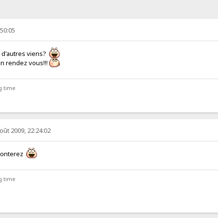
:50:05
ui d'autres viens?
n rendez vous!!!
ng time
oût 2009, 22:24:02
aconterez
ng time