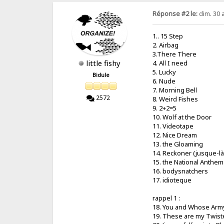
Réponse #2 le:
dim. 30 
1.. 15 Step
2. Airbag
3.There There
little fishy
4. All I need
5. Lucky
Bidule
6. Nude
7. Morning Bell
2572
8. Weird Fishes
9. 2+2=5
10. Wolf at the Door
11. Videotape
12. Nice Dream
13. the Gloaming
14. Reckoner (jusque-là,
15. the National Anthem
16. bodysnatchers
17. idioteque
rappel 1 :
18. You and Whose Arm
19. These are my Twis