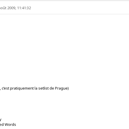
août 2009, 11:41:32
 c’est pratiquement la setlist de Prague)
y
ted Words