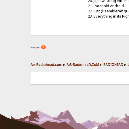
20. Jigsaw falling into P
21. Paranoid Android
22. Just (il semblerait q
23. Everything in its R
Pages:
1
Air-Radiohead.com
»
AiR-RadioheaD.CoM
»
RADIOHEAD
»