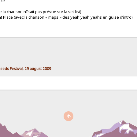
lace
ue la chanson n’était pas prévue sur la set list)
ight Place (avec la chanson « maps » des yeah yeah yeahs en guise d’intro)
Leeds Festival, 29 august 2009