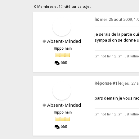
0 Membres et 1 Invité sur ce sujet
le:
mer. 26 août 2009, 17
je serais de la partie q
sympa si on se donne u
Absent-Minded
Hippo nain
I'm not living, I'm just killi
668
Réponse #1 le:
jeu. 27 a
pars demain je vous r
Absent-Minded
Hippo nain
I'm not living, I'm just killi
668