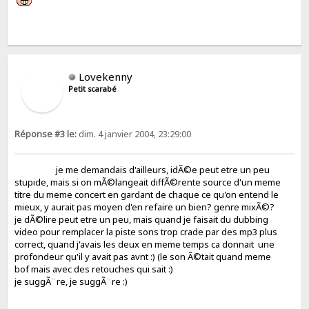
Lovekenny
Petit scarabé
Réponse #3 le:
dim. 4 janvier 2004, 23:29:00
je me demandais d'ailleurs, idÃ©e peut etre un peu
stupide, mais si on mÃ©langeait diffÃ©rente source d'un meme
titre du meme concert en gardant de chaque ce qu'on entend le
mieux, y aurait pas moyen d'en refaire un bien? genre mixÃ©?
je dÃ©lire peut etre un peu, mais quand je faisait du dubbing
video pour remplacer la piste sons trop crade par des mp3 plus
correct, quand j'avais les deux en meme temps ca donnait une
profondeur qu'il y avait pas avnt :) (le son Ã©tait quand meme
bof mais avec des retouches qui sait :)
je suggÃ¨re, je suggÃ¨re :)