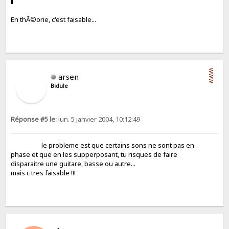
En thÃ©orie, c'est faisable...
WWW
arsen
Bidule
Réponse #5 le:
lun. 5 janvier 2004, 10:12:49
le probleme est que certains sons ne sont pas en
phase et que en les supperposant, tu risques de faire
disparaitre une guitare, basse ou autre...
mais c tres faisable !!!