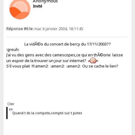
Anonymous
Invité
Réponse #6 le:
mar. 6 janvier 2004, 18:11:45
La vidÃ©o du concert de bercy du 17/11/2003??
:greuh:
J'ai vu des gens avec des camescopes,ce qui en thÃ©orie laisse
un espoir de la trouver un jour sur internet?
S'il vous plait !!!:amen2: :amen2: :amen2: Ou se cache le lien?
Citer
Quand t ds la compote,compte sur t potes