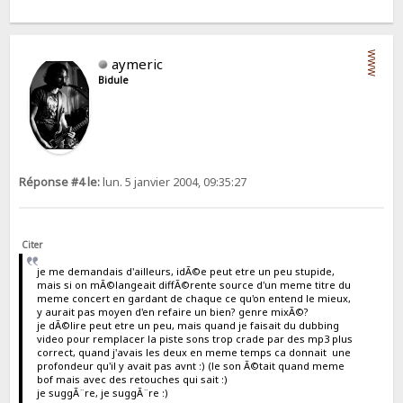
WWW
aymeric
Bidule
Réponse #4 le:
lun. 5 janvier 2004, 09:35:27
Citer
je me demandais d'ailleurs, idÃ©e peut etre un peu stupide,
mais si on mÃ©langeait diffÃ©rente source d'un meme titre du
meme concert en gardant de chaque ce qu'on entend le mieux,
y aurait pas moyen d'en refaire un bien? genre mixÃ©?
je dÃ©lire peut etre un peu, mais quand je faisait du dubbing
video pour remplacer la piste sons trop crade par des mp3 plus
correct, quand j'avais les deux en meme temps ca donnait une
profondeur qu'il y avait pas avnt :) (le son Ã©tait quand meme
bof mais avec des retouches qui sait :)
je suggÃ¨re, je suggÃ¨re :)