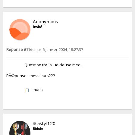
Anonymous
Invité
Réponse #7 le:
mar. 6 janvier 2004, 18:27:37
Question trÃ¨s judicieuse mec...
RÃ©ponses messieurs???
:muet:
astyl120
Bidule