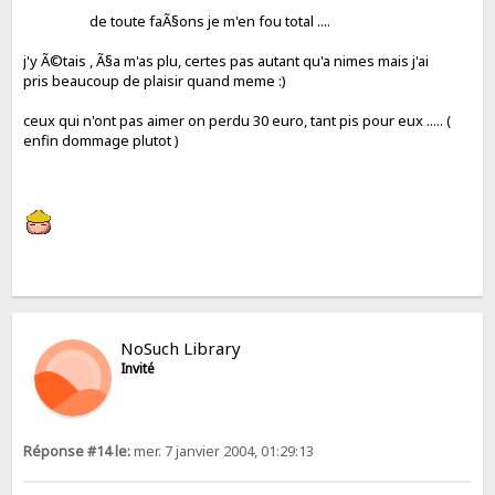
de toute faÃ§ons je m'en fou total ....
j'y Ã©tais , Ã§a m'as plu, certes pas autant qu'a nimes mais j'ai
pris beaucoup de plaisir quand meme :)
ceux qui n'ont pas aimer on perdu 30 euro, tant pis pour eux ..... (
enfin dommage plutot )
NoSuch Library
Invité
Réponse #14 le:
mer. 7 janvier 2004, 01:29:13