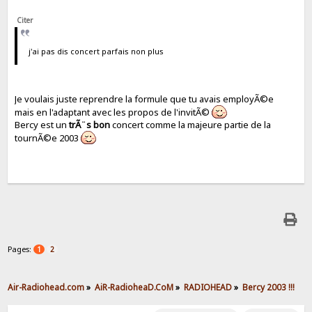
Citer
j'ai pas dis concert parfais non plus
Je voulais juste reprendre la formule que tu avais employÃ©e
mais en l'adaptant avec les propos de l'invitÃ©
Bercy est un
trÃ¨s bon
concert comme la majeure partie de la
tournÃ©e 2003
Pages:
1
2
Air-Radiohead.com
»
AiR-RadioheaD.CoM
»
RADIOHEAD
»
Bercy 2003 !!!