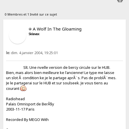
0 Membres et 1 Invité sur ce sujet
A Wolf In The Gloaming
Sklavax
le:
dim. 4 janvier 2004, 19:25:01
Slt. Une nvelle version de bercy circule sur le HUB.
Bien, mais alors bien meilleure ke l'ancienne! Le type me laisse
un slot Ã condition ke je le partage aprÃ¨s. Pas de problÃ¨mes.
Je le partagerai sur le HUB et sur soulseek. Je vous tiens au
courant
Radiohead
Palais Omnisport de BerÃ§y
2003-11-17 Paris
Recorded By MEGO With