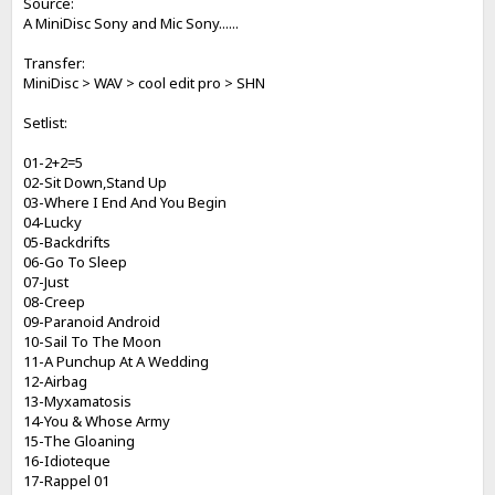
Source:
A MiniDisc Sony and Mic Sony......
Transfer:
MiniDisc > WAV > cool edit pro > SHN
Setlist:
01-2+2=5
02-Sit Down,Stand Up
03-Where I End And You Begin
04-Lucky
05-Backdrifts
06-Go To Sleep
07-Just
08-Creep
09-Paranoid Android
10-Sail To The Moon
11-A Punchup At A Wedding
12-Airbag
13-Myxamatosis
14-You & Whose Army
15-The Gloaning
16-Idioteque
17-Rappel 01