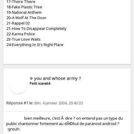
17-There There
18-Fake Plastic Tree
19-National Anthem
20-A Wolf At The Door
21-Rappel 02
21-How To Disappear Completely
22-Karma Police
23-True Love Waits
24-Everything In It's Right Place
you and whose army ?
Petit scarabé
Réponse #1 le:
dim. 4 janvier 2004, 20:40:33
bien meilleure, c'est Ã dire ? on entend pas un type du
public chantonner fortement au dÃ©but de paranoid android ?
:greuh: