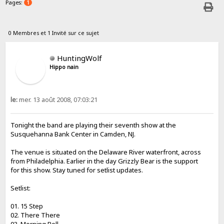
Pages:
1
0 Membres et 1 Invité sur ce sujet
HuntingWolf
Hippo nain
le:
mer. 13 août 2008, 07:03:21
Tonight the band are playing their seventh show at the
Susquehanna Bank Center in Camden, NJ.
The venue is situated on the Delaware River waterfront, across
from Philadelphia. Earlier in the day Grizzly Bear is the support
for this show. Stay tuned for setlist updates.
Setlist:
01. 15 Step
02. There There