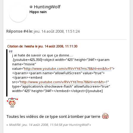
HuntingWolf
Hippo nain
Réponse #4 le:
jeu. 14 août 2008, 11:51:24
Citation de: heesha le jeu. 14 août 2008, 11:11:30
j ai hate de savoir ce que ça donne....
.[youtube=425,350]<object width="425" height="344"><param
name="movie"
value="
http://www.youtube.com/v/RVvYYd7ms78&hl=en&fs=1
">
</param><param name="allowFullScreen" value="true">
</param><embed
src="
http://www.youtube.com/v/RVvYYd7ms78&hl=en&fs=1
"
type="application/x-shockwave-flash" allowfullscreen="true"
width="425" height="344"></embed></object>[/youtube]
Toutes les vidéos de ce type sont à tomber par terre
«
Modifié: jeu. 14 août 2008, 11:54:58 par HuntingWolf
»