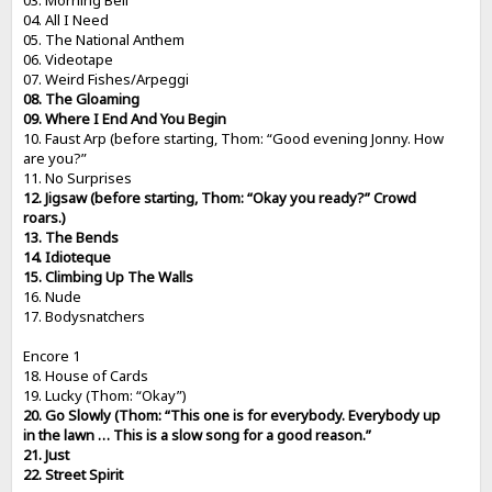
03. Morning Bell
04. All I Need
05. The National Anthem
06. Videotape
07. Weird Fishes/Arpeggi
08. The Gloaming
09. Where I End And You Begin
10. Faust Arp (before starting, Thom: “Good evening Jonny. How
are you?”
11. No Surprises
12. Jigsaw (before starting, Thom: “Okay you ready?” Crowd
roars.)
13. The Bends
14. Idioteque
15. Climbing Up The Walls
16. Nude
17. Bodysnatchers
Encore 1
18. House of Cards
19. Lucky (Thom: “Okay”)
20. Go Slowly (Thom: “This one is for everybody. Everybody up
in the lawn … This is a slow song for a good reason.”
21. Just
22. Street Spirit