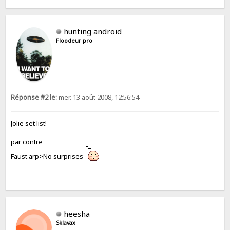
hunting android
Floodeur pro
Réponse #2 le:
mer. 13 août 2008, 12:56:54
Jolie set list!
par contre
Faust arp>No surprises
heesha
Sklavax