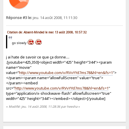
Réponse #3 le:
jeu. 14 août 2008, 11:11:30
Citation de: Absent-Minded le mer. 13 août 2008, 10:57:32
go slowly
j ai hate de savoir ce que ça donne....
.[youtube=425,350]<object width="425" height="344"><param
name="movie"
value="
http://www.youtube.com/v/RVvYYd7ms78&hl=en&fs=1
">
</param><param name="allowFullScreen" value="true">
</param><embed
src="
http://www.youtube.com/v/RVvYYd7ms78&hl=en&fs=1
"
type="application/x-shockwave-flash" allowfullscreen="true"
width="425" height="344"></embed></object>[/youtube]
«
Modifié: jeu. 14 août 2008, 11:28:36 par heesha
»