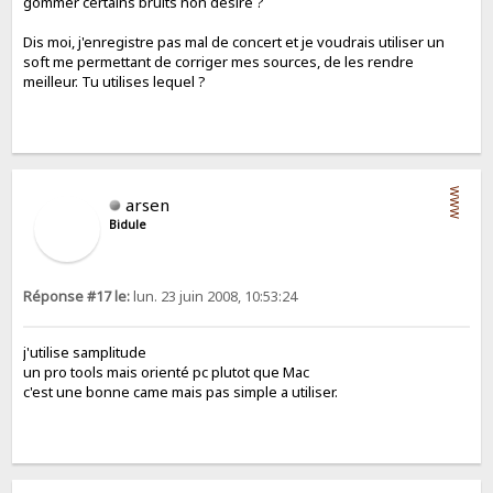
gommer certains bruits non désiré ?
Dis moi, j'enregistre pas mal de concert et je voudrais utiliser un
soft me permettant de corriger mes sources, de les rendre
meilleur. Tu utilises lequel ?
WWW
arsen
Bidule
Réponse #17 le:
lun. 23 juin 2008, 10:53:24
j'utilise samplitude
un pro tools mais orienté pc plutot que Mac
c'est une bonne came mais pas simple a utiliser.