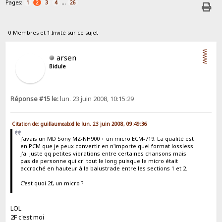
Pages:
...
1
2
3
4
26
0 Membres et 1 Invité sur ce sujet
WWW
arsen
Bidule
Réponse #15 le:
lun. 23 juin 2008, 10:15:29
Citation de: guillaumeabxl le lun. 23 juin 2008, 09:49:36
j'avais un MD Sony MZ-NH900 + un micro ECM-719. La qualité est
en PCM que je peux convertir en n'importe quel format lossless.
j'ai juste qq petites vibrations entre certaines chansons mais
pas de personne qui cri tout le long puisque le micro était
accroché en hauteur à la balustrade entre les sections 1 et 2.
C'est quoi 2f, un micro ?
LOL
2F c'est moi