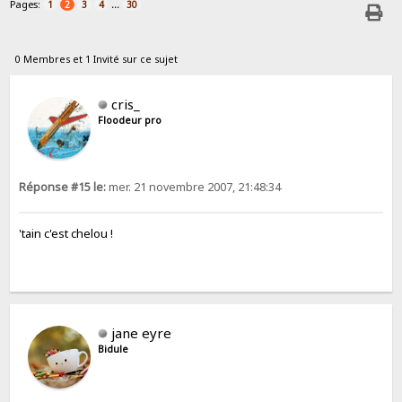
Pages:
...
1
2
3
4
30
0 Membres et 1 Invité sur ce sujet
cris_
Floodeur pro
Réponse #15 le:
mer. 21 novembre 2007, 21:48:34
'tain c'est chelou !
jane eyre
Bidule