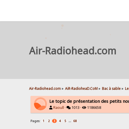
Air-Radiohead.com
Air-Radiohead.com
»
AiR-RadioheaD.CoM
»
Bac à sable
»
Le
Le topic de présentation des petits n
Raoull
·
1013 ·
1186658
Pages:
...
1
2
3
4
5
68