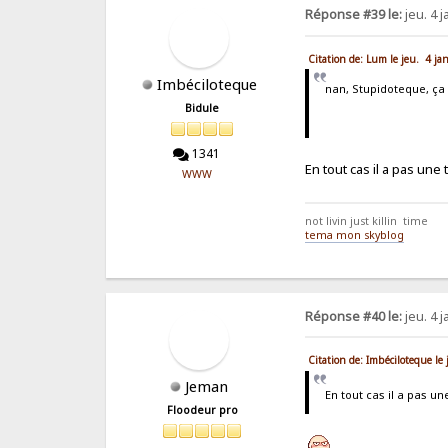
Réponse #39 le:
jeu. 4 j
Citation de: Lum le jeu. 4 ja
Imbéciloteque
nan, Stupidoteque, ça
Bidule
1341
En tout cas il a pas un
WWW
not livin just killin time
tema mon skyblog
Réponse #40 le:
jeu. 4 j
Citation de: Imbéciloteque le
Jeman
En tout cas il a pas u
Floodeur pro