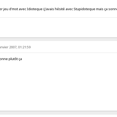
r jeu d'mot avec Idioteque (j'avais hésité avec Stupidoteque mais ça sonn
anvier 2007, 01:21:59
onne plutôt ça