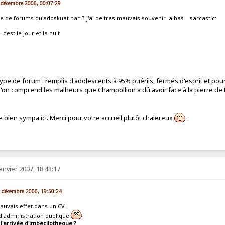
2 décembre 2006, 00:07:29
 de forums qu'adoskuat nan ? j'ai de tres mauvais souvenir la bas :sarcastic:
 c'est le jour et la nuit
 type de forum : remplis d'adolescents à 95% puérils, fermés d'esprit et po
 l'on comprend les malheurs que Champollion a dû avoir face à la pierre de 
tre bien sympa ici. Merci pour votre accueil plutôt chalereux
.
janvier 2007, 18:43:17
22 décembre 2006, 19:50:24
mauvais effet dans un CV.
d'administration publique
 l'arrivée d'imbecilotheque ?