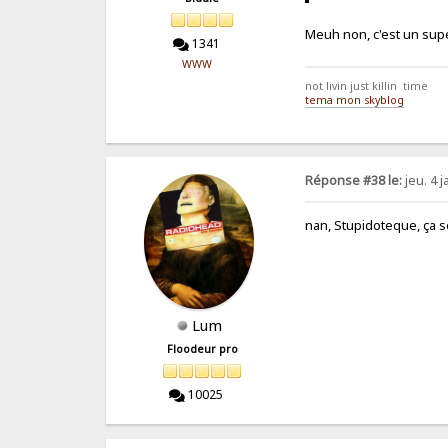
Meuh non, c'est un supe
1341
WWW
not livin just killin time
tema mon skyblog
Réponse #38 le:
jeu. 4 j
nan, Stupidoteque, ça s
Lum
Floodeur pro
10025