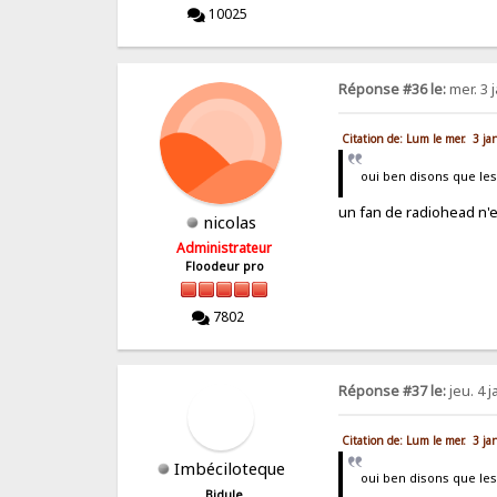
10025
Réponse #36 le:
mer. 3 
Citation de: Lum le mer. 3 ja
oui ben disons que le
un fan de radiohead n
nicolas
Administrateur
Floodeur pro
7802
Réponse #37 le:
jeu. 4 j
Citation de: Lum le mer. 3 ja
Imbéciloteque
oui ben disons que le
Bidule