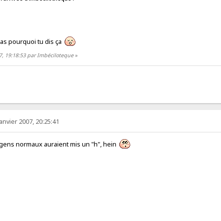
as pourquoi tu dis ça
07, 19:18:53 par Imbéciloteque
»
janvier 2007, 20:25:41
 gens normaux auraient mis un "h", hein