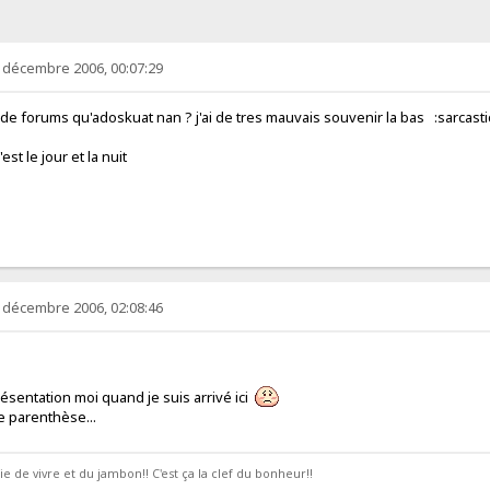
 décembre 2006, 00:07:29
de forums qu'adoskuat nan ? j'ai de tres mauvais souvenir la bas :sarcasti
'est le jour et la nuit
 décembre 2006, 02:08:46
présentation moi quand je suis arrivé ici
ite parenthèse...
joie de vivre et du jambon!! C'est ça la clef du bonheur!!