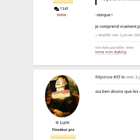
1341
-oteque !
WWW
Je comprend vraiment p
«
Modifié: mer. 3 janvier 20
not livin just killin time
tema mon skyblog
Réponse #35 le:
mer. 3 
oui ben disons que les
Lum
Floodeur pro