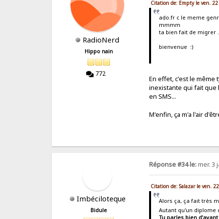
Citation de: Empty le ven. 2
ado.fr c le meme genre
mmmm
ta bien fait de migrer ..
RadioNerd
bienvenue :)
Hippo nain
772
En effet, c'est le même
inexistante qui fait que
en SMS...
M'enfin, ça m'a l'air d'ê
Réponse #34 le:
mer. 3 
Citation de: Salazar le ven. 
Imbéciloteque
Alors ça, ça fait très 
Autant qu'un diplome 
Bidule
Tu parles bien d'avant