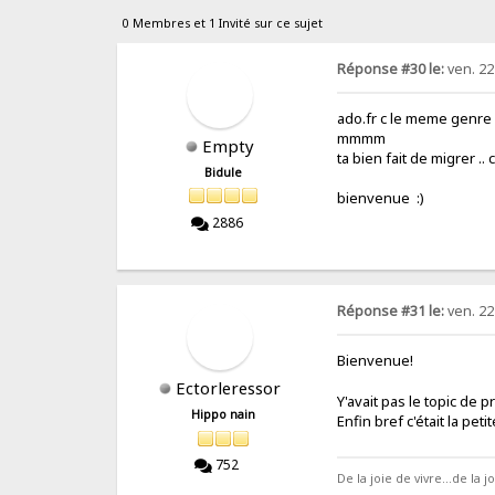
0 Membres et 1 Invité sur ce sujet
Réponse #30 le:
ven. 22
ado.fr c le meme genre 
mmmm
Empty
ta bien fait de migrer .. c
Bidule
bienvenue :)
2886
Réponse #31 le:
ven. 22
Bienvenue!
Ectorleressor
Y'avait pas le topic de 
Hippo nain
Enfin bref c'était la pet
752
De la joie de vivre...de la 