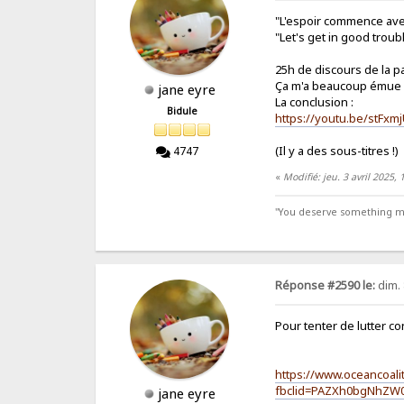
"L'espoir commence ave
"Let's get in good troub
25h de discours de la 
Ça m'a beaucoup émue et
jane eyre
La conclusion :
Bidule
https://youtu.be/stFxm
(Il y a des sous-titres !)
4747
«
Modifié: jeu. 3 avril 2025,
"You deserve something more
Réponse #2590 le:
dim. 
Pour tenter de lutter co
https://www.oceancoali
fbclid=PAZXh0bgNhZ
jane eyre