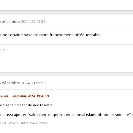
5 décembre 2024, 20:47:56
r "une certaine base militante franchement infréquentable".
 !?!
5 décembre 2024, 21:55:50
 le jeu. 5 décembre 2024, 19:43:59
e suis fait traiter de néo fasciste
it pu aussi ajouter "sale blanc cisgenre néocolonial islamophobe et sioniste"
2024, 21:57:32 par Lucius Snow
»