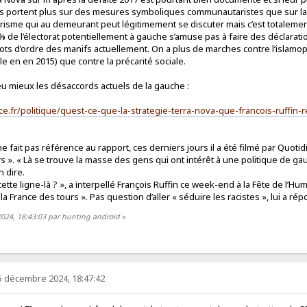
 portent plus sur des mesures symboliques communautaristes que sur la rev
rorisme qui au demeurant peut légitimement se discuter mais c’est totaleme
% de l’électorat potentiellement à gauche s’amuse pas à faire des déclara
mots d’ordre des manifs actuellement. On a plus de marches contre l’isla
e en en 2015) que contre la précarité sociale.
 mieux les désaccords actuels de la gauche :
ce.fr/politique/quest-ce-que-la-strategie-terra-nova-que-francois-ruffin
e fait pas référence au rapport, ces derniers jours il a été filmé par Quotidi
s ». « Là se trouve la masse des gens qui ont intérêt à une politique de gau
n dire.
cette ligne-là ? », a interpellé François Ruffin ce week-end à la Fête de l’Hu
la France des tours ». Pas question d’aller « séduire les racistes », lui a r
2024, 18:43:03 par hunting android
»
5 décembre 2024, 18:47:42