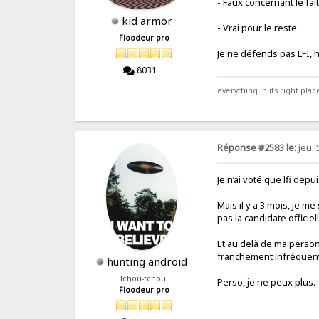
- Faux concernant le fa
kid armor
- Vrai pour le reste.
Floodeur pro
Je ne défends pas LFI, 
8031
everything in its right place
Réponse #2583 le:
jeu. 
Je n’ai voté que lfi dep
Mais il y a 3 mois, je 
pas la candidate officie
Et au delà de ma person
franchement infréquen
hunting android
Tchou-tchou!
Perso, je ne peux plus.
Floodeur pro