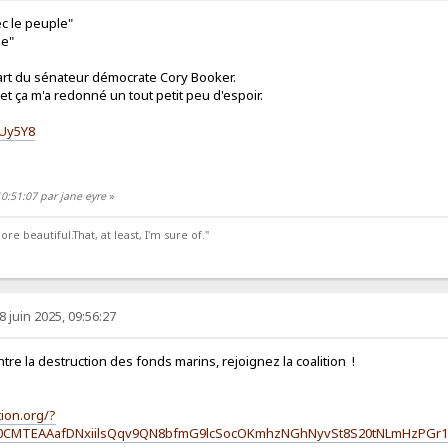
c le peuple"
le"
part du sénateur démocrate Cory Booker.
 ça m'a redonné un tout petit peu d'espoir.
jUy5Y8
 10:51:07 par jane eyre
»
 beautiful.That, at least, I'm sure of."
8 juin 2025, 09:56:27
ntre la destruction des fonds marins, rejoignez la coalition !
tion.org/?
W0CMTEAAafDNxiilsQqv9QN8bfmG9lcSocOKmhzNGhNyvSt8S20tNLmHzP