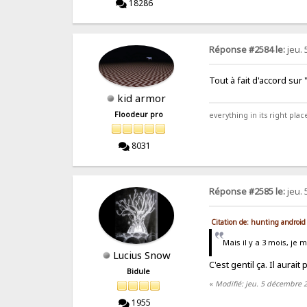
18286
Réponse #2584 le:
jeu. 
Tout à fait d'accord su
kid armor
Floodeur pro
everything in its right place
8031
Réponse #2585 le:
jeu. 
Citation de: hunting android
Mais il y a 3 mois, je m
Lucius Snow
C'est gentil ça. Il aura
Bidule
«
Modifié: jeu. 5 décembre 
1955