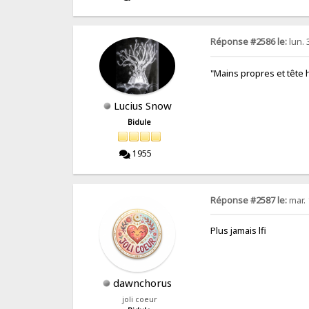
Réponse #2586 le:
lun. 
"Mains propres et tête
Lucius Snow
Bidule
1955
Réponse #2587 le:
mar. 
Plus jamais lfi
dawnchorus
joli coeur