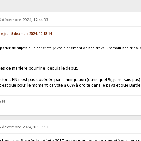
5 décembre 2024, 17:44:33
 le jeu. 5 décembre 2024, 10:18:14
i parler de sujets plus concrets (vivre dignement de son travail, remplir son frigo,
ertes de manière bourrine, depuis le début.
électorat RN n'est pas obsédée par l'immigration (dans quel %, je ne sais pa
t est que pour le moment, ça vote à 66% à droite dans le pays et que Bardell
 !?!
5 décembre 2024, 18:37:13
ra Nova sur lfi après la défaite 2017 est pourtant bien documenté et si le