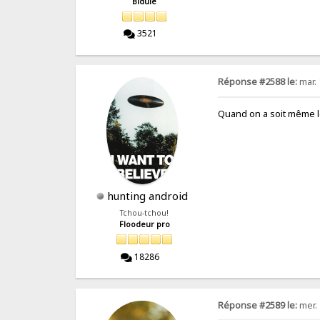
Bidule
3521
Réponse #2588 le:
mar. 
Quand on a soit même le
hunting android
Tchou-tchou!
Floodeur pro
18286
Réponse #2589 le:
mer. 