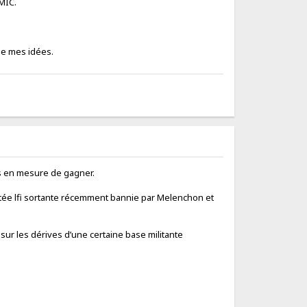
SMIC.
de mes idées.
uls en mesure de gagner.
éputée lfi sortante récemment bannie par Melenchon et
sur les dérives d’une certaine base militante