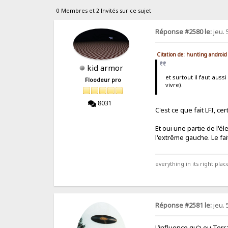
0 Membres et 2 Invités sur ce sujet
Réponse #2580 le:
jeu. 
Citation de: hunting android
kid armor
et surtout il faut auss
Floodeur pro
vivre).
8031
C'est ce que fait LFI, c
Et oui une partie de l'
l'extrême gauche. Le fai
everything in its right place
Réponse #2581 le:
jeu. 
L’influence qu’a eu Ter