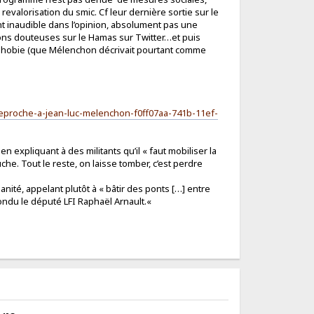
alorisation du smic. Cf leur dernière sortie sur le
nt inaudible dans l’opinion, absolument pas une
tions douteuses sur le Hamas sur Twitter…et puis
mophobie (que Mélenchon décrivait pourtant comme
-reproche-a-jean-luc-melenchon-f0ff07aa-741b-11ef-
en expliquant à des militants qu’il « faut mobiliser la
che. Tout le reste, on laisse tomber, c’est perdre
manité, appelant plutôt à « bâtir des ponts […] entre
épondu le député LFI Raphaël Arnault.«