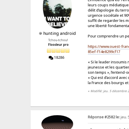
leurs coups médiatiques
délit d’apologie du ter
urgence sociétale et 90
suffit de regarder les 
une liberté fondamental
hunting android
Pour comprendre un peu
Tchou-tchou!
Floodeur pro
https://www.ouest-fran
85ef-f14e8299cf17
18286
« Si le leader insoumis n
jeunesse et les quartier
son temps », l’entend-o
« Qui est d’accord avec 
la France des bourgs et 
«
Modifié: jeu. 5 décembre 
Réponse #2582 le:
jeu. 