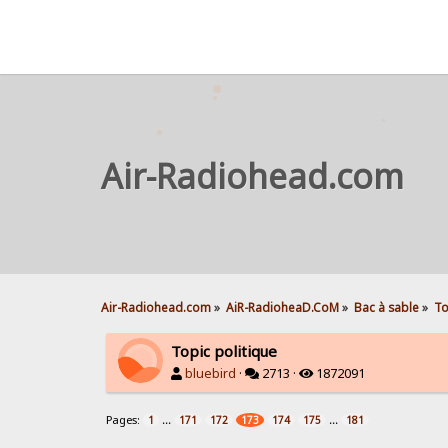
Air-Radiohead.com
Air-Radiohead.com
»
AiR-RadioheaD.CoM
»
Bac à sable
»
To
Topic politique
bluebird
·
2713 ·
1872091
Pages:
...
...
1
171
172
173
174
175
181