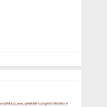
Gr1xnQR9ULQ_aem_qHMDMF1zZeghVU18VSMO-A