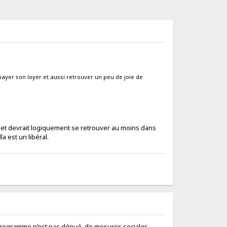
 payer son loyer et aussi retrouver un peu de joie de
s) et devrait logiquement se retrouver au moins dans
a est un libéral.
ur programme n’est pas dénué de mesures sociales,