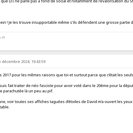
it que LFI ne parle pas à fond de social et notamment de revalorisation du 
hein ! Je les trouve insupportable même s'ils défendent une grosse partie 
 !?!
5 décembre 2024, 19:43:59
uis 2017 pour les mêmes raisons que toi et surtout parce que c’était les se
me suis fait traiter de néo fasciste pour avoir voté dans le 20ème pour la d
lle parachutée là un peu au pif.
ne, voir toutes ses affiches taguées d’étoiles de David m’a ouvert les yeux 
table.