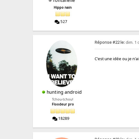
Hippo nain
527
Réponse #22 le:
dim. 1 
C'est une idée ou je n
hunting android
Tchou-tchou!
Floodeur pro
18289