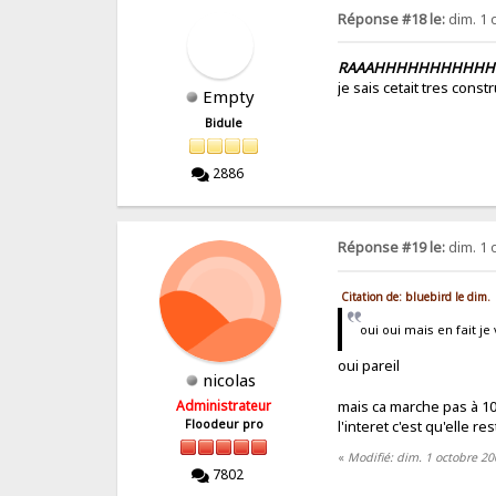
Réponse #18 le:
dim. 1 
RAAAHHHHHHHHHH
je sais cetait tres constr
Empty
Bidule
2886
Réponse #19 le:
dim. 1 
Citation de: bluebird le dim.
oui oui mais en fait je 
oui pareil
nicolas
mais ca marche pas à 
Administrateur
l'interet c'est qu'elle 
Floodeur pro
«
Modifié: dim. 1 octobre 20
7802