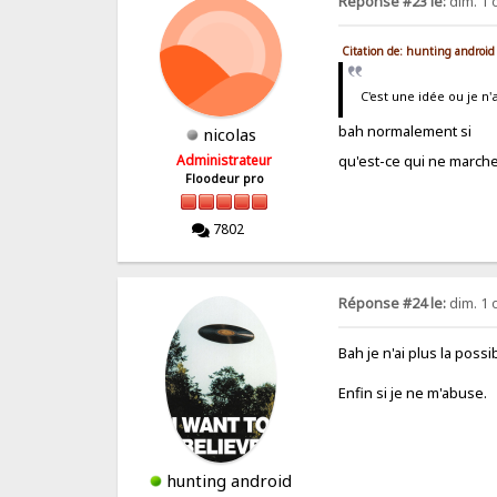
Réponse #23 le:
dim. 1 
Citation de: hunting android
C'est une idée ou je 
bah normalement si
nicolas
Administrateur
qu'est-ce qui ne march
Floodeur pro
7802
Réponse #24 le:
dim. 1 
Bah je n'ai plus la poss
Enfin si je ne m'abuse.
hunting android