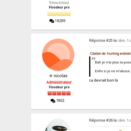
Tchou-tchou!
Floodeur pro
18289
Réponse #25 le:
dim. 1 
Citation de: hunting android
Bah je n'ai plus la pos
Enfin si je ne m'abuse.
nicolas
ca devrait bon là
Administrateur
Floodeur pro
7802
Réponse #26 le:
dim. 1 