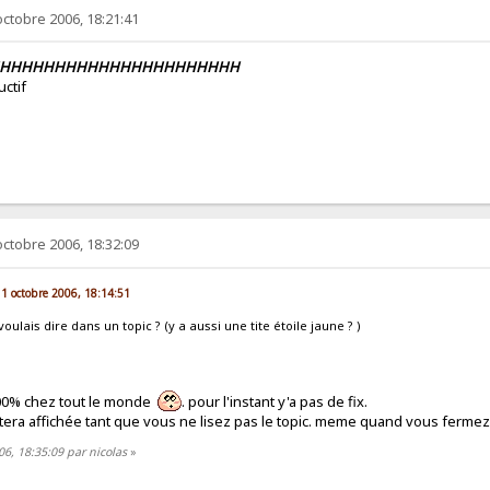
octobre 2006, 18:21:41
HHHHHHHHHHHHHHHHHHHHHHH
uctif
octobre 2006, 18:32:09
 1 octobre 2006, 18:14:51
voulais dire dans un topic ? (y a aussi une tite étoile jaune ? )
100% chez tout le monde
. pour l'instant y'a pas de fix.
restera affichée tant que vous ne lisez pas le topic. meme quand vous fermez
06, 18:35:09 par nicolas
»