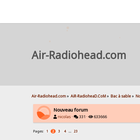
Air-Radiohead.com
Air-Radiohead.com
»
AiR-RadioheaD.CoM
»
Bac à sable
»
No
Nouveau forum
nicolas
·
331 ·
633666
Pages:
...
1
2
3
4
23