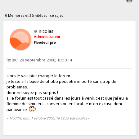
0 Membres et 2 Invités sur ce sujet
nicolas
Administrateur
Floodeur pro
le:
jeu. 28 septembre 2006, 18:58:14
alors je vais ptet changer le forum.
je teste si la base de phpbb peut etre importé sans trop de
problemes.
donc ne soyez pas surpris !
si le forum est tout cassé dans les jours à venir, c'est que j'ai eu la
flemme de simuler la conversion en local. je m'en excuse donc
par avance
«
Modifié: dim. 1 octobre 2006, 16:12:59 par nicolas
»