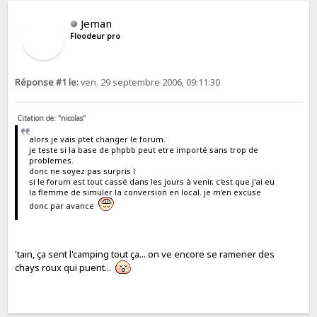
Jeman
Floodeur pro
Réponse #1 le:
ven. 29 septembre 2006, 09:11:30
Citation de: "nicolas"
alors je vais ptet changer le forum.
je teste si la base de phpbb peut etre importé sans trop de
problemes.
donc ne soyez pas surpris !
si le forum est tout cassé dans les jours à venir, c'est que j'ai eu
la flemme de simuler la conversion en local. je m'en excuse
donc par avance
'tain, ça sent l'camping tout ça... on ve encore se ramener des
chays roux qui puent...