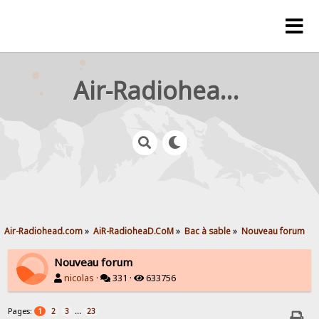
Air-Radiohead.com
Air-Radiohead.com
»
AiR-RadioheaD.CoM
»
Bac à sable
»
Nouveau forum
Nouveau forum
nicolas
·
331 ·
633756
Pages:
...
1
2
3
23