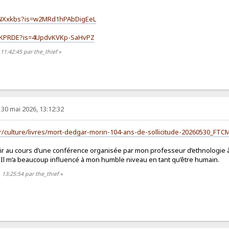
BzNXxkbs?is=w2MRd1hPAbDigEeL
kJqKPRDE?is=4UpdvKVKp-SaHvPZ
 11:42:45 par the_thief
»
30 mai 2026, 13:12:32
n.fr/culture/livres/mort-dedgar-morin-104-ans-de-sollicitude-202605
 voir au cours d’une conférence organisée par mon professeur d’ethnologie à
 Il m’a beaucoup influencé à mon humble niveau en tant qu’être humain.
 13:25:54 par the_thief
»