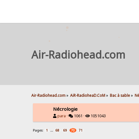
Air-Radiohead.com
Air-Radiohead.com
»
AiR-RadioheaD.CoM
»
Bac à sable
»
Né
Nécrologie
para
·
1061 ·
1051043
Pages:
...
1
68
69
70
71