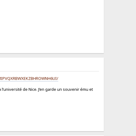
30_FTCMIPVQXRBWXEKZBHROWNH6UI/
 l’université de Nice. J’en garde un souvenir ému et