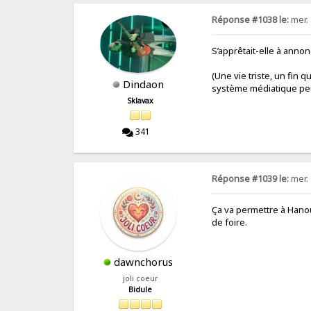
Réponse #1038 le:
mer. 
S’apprêtait-elle à annon
(Une vie triste, un fin 
Dindaon
système médiatique peu
Sklavax
341
Réponse #1039 le:
mer. 
Ça va permettre à Hanou
de foire.
dawnchorus
joli coeur
Bidule