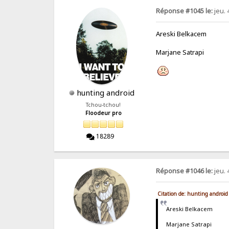
Réponse #1045 le:
jeu. 
Areski Belkacem
Marjane Satrapi
hunting android
Tchou-tchou!
Floodeur pro
18289
Réponse #1046 le:
jeu. 
Citation de: hunting android
Areski Belkacem
Marjane Satrapi