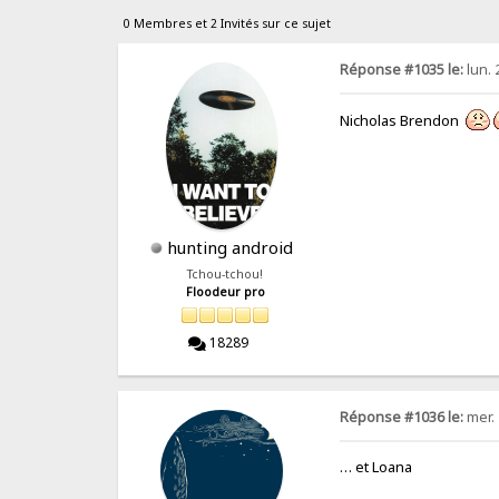
0 Membres et 2 Invités sur ce sujet
Réponse #1035 le:
lun. 
Nicholas Brendon
hunting android
Tchou-tchou!
Floodeur pro
18289
Réponse #1036 le:
mer. 
… et Loana