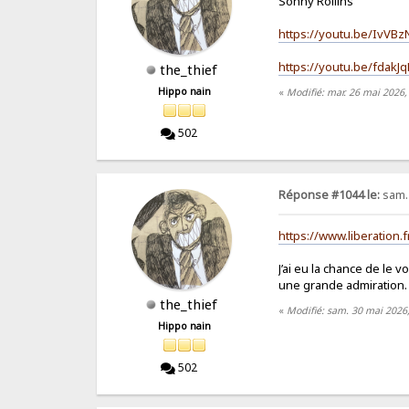
Sonny Rollins
https://youtu.be/IvV
https://youtu.be/fda
the_thief
Hippo nain
«
Modifié: mar. 26 mai 2026,
502
Réponse #1044 le:
sam. 
https://www.liberatio
J’ai eu la chance de le
une grande admiration.
the_thief
«
Modifié: sam. 30 mai 2026,
Hippo nain
502