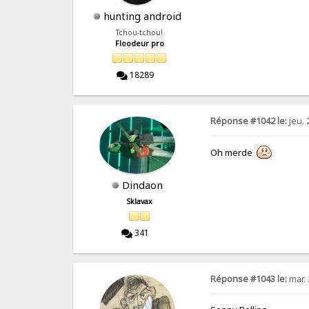
hunting android
Tchou-tchou!
Floodeur pro
18289
Réponse #1042 le:
jeu. 
Oh merde
Dindaon
Sklavax
341
Réponse #1043 le:
mar. 