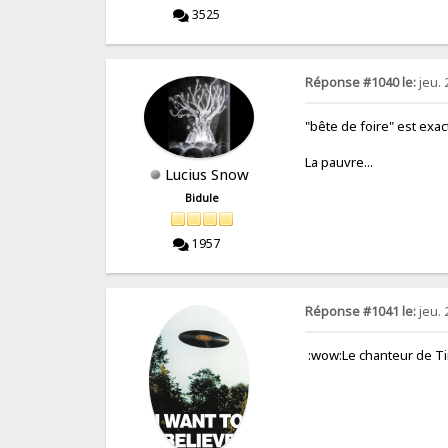
3525
Réponse #1040 le:
jeu. 
"bête de foire" est exac
La pauvre...
Lucius Snow
Bidule
1957
Réponse #1041 le:
jeu. 
:wow:Le chanteur de T