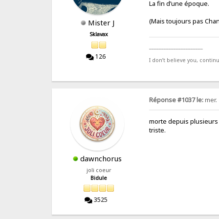
La fin d’une époque.
(Mais toujours pas Chan
Mister J
Sklavax
______________________
126
I don’t believe you, contin
Réponse #1037 le:
mer. 
morte depuis plusieurs
triste.
dawnchorus
joli coeur
Bidule
3525