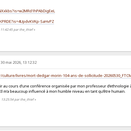
BzNXxkbs?is=w2MRd1hPAbDigEeL
kJqKPRDE?is=4UpdvKVKp-SaHvPZ
 11:42:45 par the_thief
»
30 mai 2026, 13:12:32
n.fr/culture/livres/mort-dedgar-morin-104-ans-de-sollicitude-202605
 voir au cours d’une conférence organisée par mon professeur d’ethnologie à
 Il m’a beaucoup influencé à mon humble niveau en tant qu’être humain.
 13:25:54 par the_thief
»