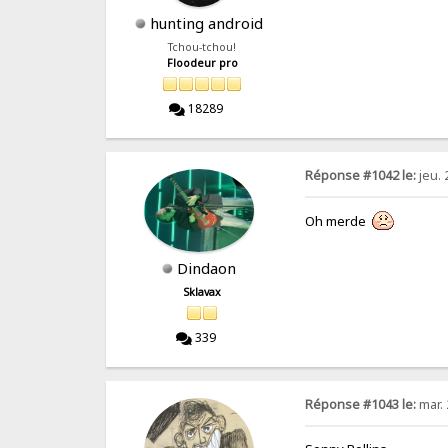
hunting android
Tchou-tchou!
Floodeur pro
18289
Réponse #1042 le:
jeu. 
Oh merde
Dindaon
Sklavax
339
Réponse #1043 le:
mar. 