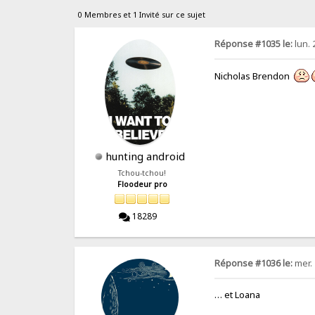
0 Membres et 1 Invité sur ce sujet
Réponse #1035 le:
lun. 
Nicholas Brendon
hunting android
Tchou-tchou!
Floodeur pro
18289
Réponse #1036 le:
mer. 
… et Loana