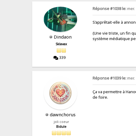
Réponse #1038 le:
mer. 
S’apprêtait-elle à annon
(Une vie triste, un fin 
Dindaon
système médiatique peu
Sklavax
339
Réponse #1039 le:
mer. 
Ça va permettre à Hanou
de foire.
dawnchorus
joli coeur
Bidule