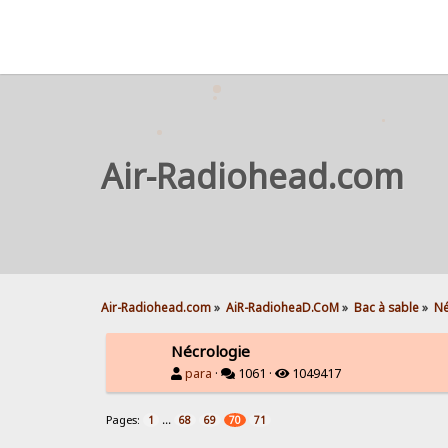
Air-Radiohead.com
Air-Radiohead.com
»
AiR-RadioheaD.CoM
»
Bac à sable
»
Né
Nécrologie
para
·
1061 ·
1049417
Pages:
...
1
68
69
70
71