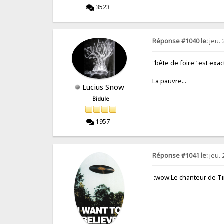
3523
Réponse #1040 le:
jeu. 
"bête de foire" est exac
La pauvre...
Lucius Snow
Bidule
1957
Réponse #1041 le:
jeu. 
:wow:Le chanteur de T