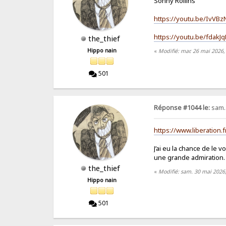
Sonny Rollins
https://youtu.be/IvV
https://youtu.be/fda
the_thief
Hippo nain
«
Modifié: mar. 26 mai 2026,
501
Réponse #1044 le:
sam. 
https://www.liberatio
J’ai eu la chance de le
une grande admiration.
the_thief
«
Modifié: sam. 30 mai 2026,
Hippo nain
501