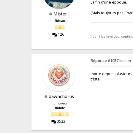
La fin d’une époque.
(Mais toujours pas Chan
Mister J
Sklavax
______________________
126
I don’t believe you, contin
Réponse #1037 le:
mer. 
morte depuis plusieurs
triste.
dawnchorus
joli coeur
Bidule
3523