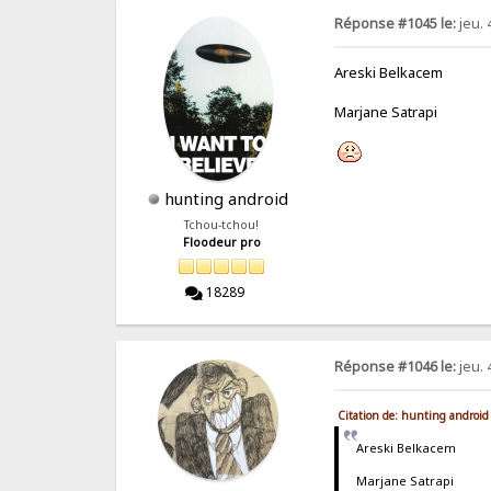
Réponse #1045 le:
jeu. 
Areski Belkacem
Marjane Satrapi
hunting android
Tchou-tchou!
Floodeur pro
18289
Réponse #1046 le:
jeu. 
Citation de: hunting android
Areski Belkacem
Marjane Satrapi