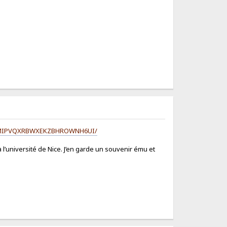
30_FTCMIPVQXRBWXEKZBHROWNH6UI/
 l’université de Nice. J’en garde un souvenir ému et