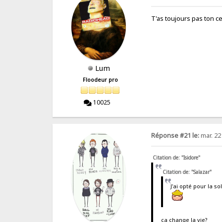
T'as toujours pas ton ce
Lum
Floodeur pro
10025
Réponse #21 le:
mar. 22
Citation de: "Isidore"
Citation de: "Salazar"
J'ai opté pour la so
ca change la vie?