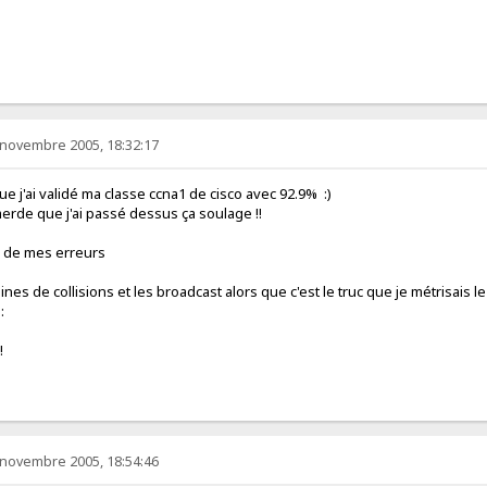
 novembre 2005, 18:32:17
e j'ai validé ma classe ccna1 de cisco avec 92.9% :)
rde que j'ai passé dessus ça soulage !!
g de mes erreurs
nes de collisions et les broadcast alors que c'est le truc que je métrisais le 
:
!
 novembre 2005, 18:54:46