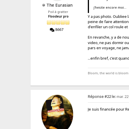
The Eurasian
j'hesite encore moi...
Poil à gratter
Y a pas photo. Oubliee l
Floodeur pro
peine de faire attentio
d'enfiler un col roule et 
8667
En revanche, y a de nouv
video, ne pas dormir ou 
pars en voyage, ne jama
...enfin bref, c'est qu
Bloom, the world is bloom
Réponse #22 le:
mar. 22
Je suis financée pour R