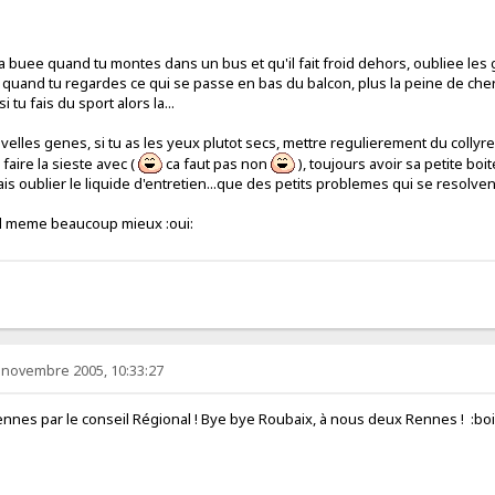
a buee quand tu montes dans un bus et qu'il fait froid dehors, oubliee les g
n quand tu regardes ce qui se passe en bas du balcon, plus la peine de che
si tu fais du sport alors la...
elles genes, si tu as les yeux plutot secs, mettre regulierement du collyre,
faire la sieste avec (
ca faut pas non
), toujours avoir sa petite boi
is oublier le liquide d'entretien...que des petits problemes qui se resolv
and meme beaucoup mieux :oui:
 novembre 2005, 10:33:27
ennes par le conseil Régional ! Bye bye Roubaix, à nous deux Rennes ! :bo