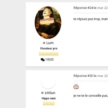
Réponse #24 le:
mar. 22
te réjouis pas trop, ma
Lum
Floodeur pro
10025
Réponse #25 le:
mar. 22
zit0un
Je ne te le conseille pas
Hippo nain