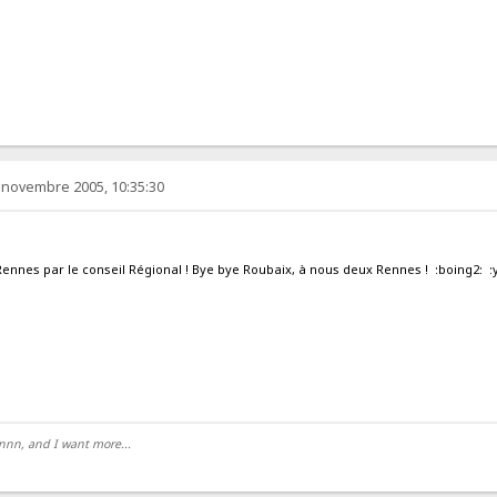
 novembre 2005, 10:35:30
Rennes par le conseil Régional ! Bye bye Roubaix, à nous deux Rennes ! :boing2: :
nnnn, and I want more...