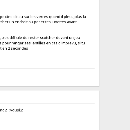
outtes d'eau sur les verres quand il pleut, plus la
rcher un endroit ou poser tes lunettes avant
 tres difficile de rester scotcher devant un jeu
te pour ranger ses lentilles en cas d'imprevu, si tu
ent en 2 secondes
ing2: :youpi2: