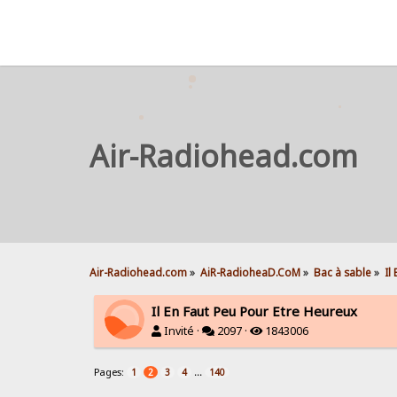
Air-Radiohead.com
Air-Radiohead.com
»
AiR-RadioheaD.CoM
»
Bac à sable
»
Il
Il En Faut Peu Pour Etre Heureux
Invité ·
2097 ·
1843006
Pages:
...
1
2
3
4
140