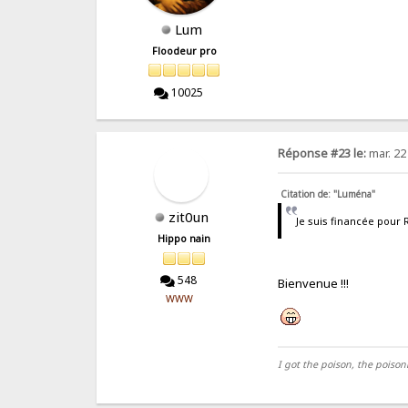
Lum
Floodeur pro
10025
Réponse #23 le:
mar. 22
Citation de: "Luména"
zit0un
Je suis financée pour 
Hippo nain
548
Bienvenue !!!
WWW
I got the poison, the poiso