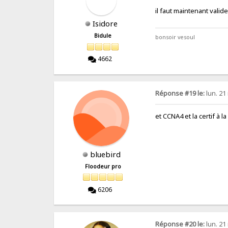
il faut maintenant valid
Isidore
Bidule
bonsoir vesoul
4662
Réponse #19 le:
lun. 21
et CCNA4 et la certif à la
bluebird
Floodeur pro
6206
Réponse #20 le:
lun. 21