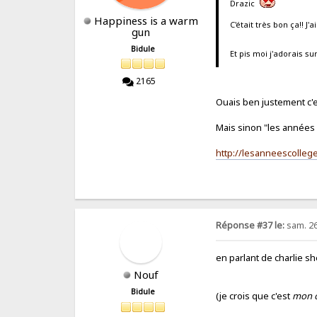
Drazic
Happiness is a warm
C'était très bon ça!! J'
gun
Bidule
Et pis moi j'adorais s
2165
Ouais ben justement c'es
Mais sinon "les années 
http://lesanneescollege
Réponse #37 le:
sam. 26
en parlant de charlie sh
Nouf
Bidule
(je crois que c'est
mon o