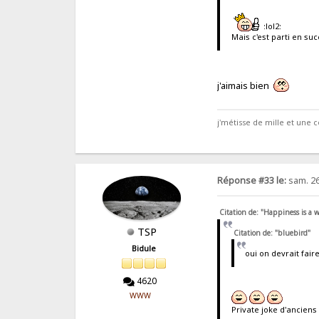
:lol2:
Mais c'est parti en su
j'aimais bien
j'métisse de mille et une co
Réponse #33 le:
sam. 26
Citation de: "Happiness is a
TSP
Citation de: "bluebird"
Bidule
oui on devrait faire
4620
WWW
Private joke d'anciens