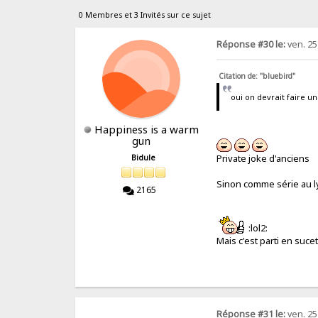
0 Membres et 3 Invités sur ce sujet
Réponse #30 le:
ven. 25
Citation de: "bluebird"
oui on devrait faire un 
Happiness is a warm
gun
Private joke d'anciens
Bidule
Sinon comme série au lyc
2165
:lol2:
Mais c'est parti en suce
Réponse #31 le:
ven. 25