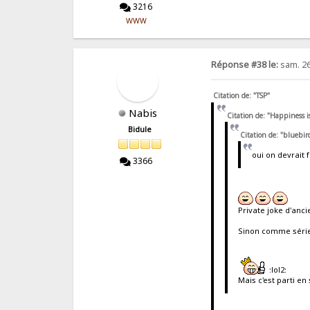
3216
WWW
Réponse #38 le:
sam. 26
Citation de: "TSP"
Nabis
Citation de: "Happiness 
Bidule
Citation de: "bluebir
oui on devrait f
3366
Private joke d'anci
Sinon comme série 
:lol2:
Mais c'est parti en