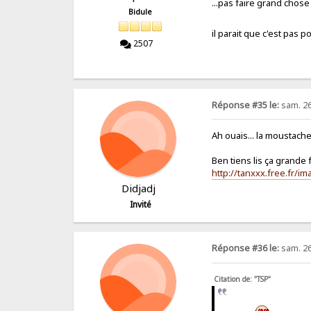
...pas faire grand chose 
Bidule
il parait que c'est pas 
2507
Réponse #35 le:
sam. 26
Ah ouais... la moustach
Ben tiens lis ça grande 
http://tanxxx.free.fr/i
Didjadj
Invité
Réponse #36 le:
sam. 26
Citation de: "TSP"