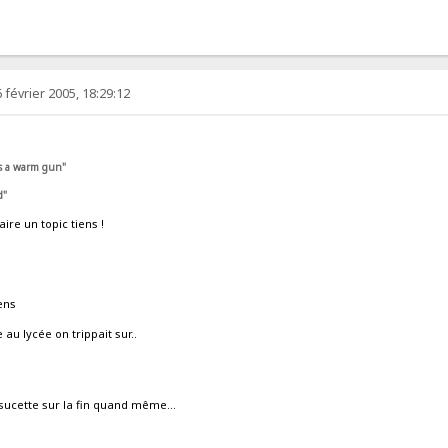
 février 2005, 18:29:12
is a warm gun"
d"
aire un topic tiens !
ens
au lycée on trippait sur..
 sucette sur la fin quand même...