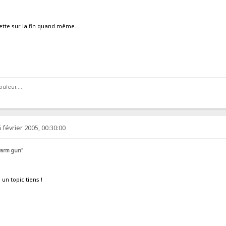
cette sur la fin quand même...
uleur....
 février 2005, 00:30:00
 warm gun"
 un topic tiens !