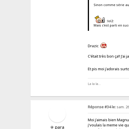
Sinon comme série au l
:lol2:
Mais c'est parti en su
Drazic
C'était très bon ça!! J'ai
Et pis moi j'adorais su
La la la...
Réponse #34 le:
sam. 26
Moi j'aimais bien Magn
j'voulais la meme vie q
para