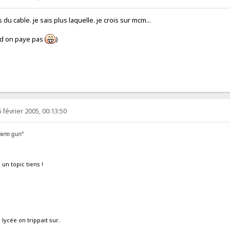
du cable. je sais plus laquelle. je crois sur mcm...
and on paye pas
)
 février 2005, 00:13:50
 warm gun"
 un topic tiens !
ycée on trippait sur..