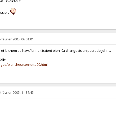
et ..avoir tout.
possible
 février 2005, 06:01:01
e et la chemise hawaîenne t'iraient bien. 9a changeais un peu dde john...
folle
mages/planches/cornetto00.html
 février 2005, 11:37:45