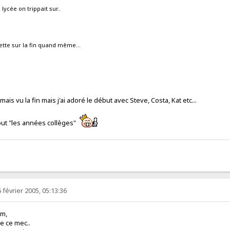
ycée on trippait sur..
cette sur la fin quand même...
 jamais vu la fin mais j'ai adoré le début avec Steve, Costa, Kat etc...
rtout "les années collèges"
 février 2005, 05:13:36
um,
ue ce mec..