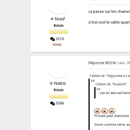
ca passe sur les chaines 
Nouf
(c'est cool le cable qu
Bidule
3216
WWW
Réponse #32 le:
sam. 26
Citation de: "Happiness is a
Nabis
Citation de: "bluebird"
Bidule
oui on devrait faire
3366
Private joke d'anciens
Sinon comme série au l