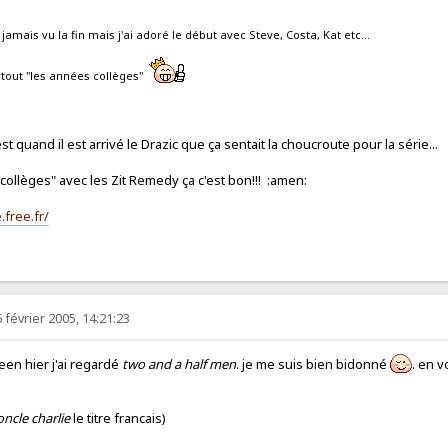
ai jamais vu la fin mais j'ai adoré le début avec Steve, Costa, Kat etc...
urtout "les années collèges"
t quand il est arrivé le Drazic que ça sentait la choucroute pour la série...
collèges" avec les Zit Remedy ça c'est bon!!! :amen:
.free.fr/
 février 2005, 14:21:23
een hier j'ai regardé
two and a half men
. je me suis bien bidonné
. en v
ncle charlie
le titre francais)