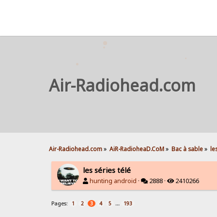
Air-Radiohead.com
Air-Radiohead.com
»
AiR-RadioheaD.CoM
»
Bac à sable
»
le
les séries télé
hunting android
·
2888 ·
2410266
Pages:
...
1
2
3
4
5
193