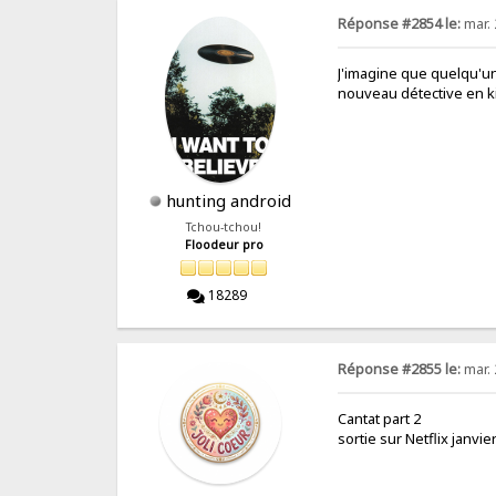
Réponse #2854 le:
mar. 
J'imagine que quelqu'un
nouveau détective en ki
hunting android
Tchou-tchou!
Floodeur pro
18289
Réponse #2855 le:
mar. 
Cantat part 2
sortie sur Netflix janvie