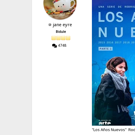
jane eyre
Bidule
4748
"Los Años Nuevos" Ro