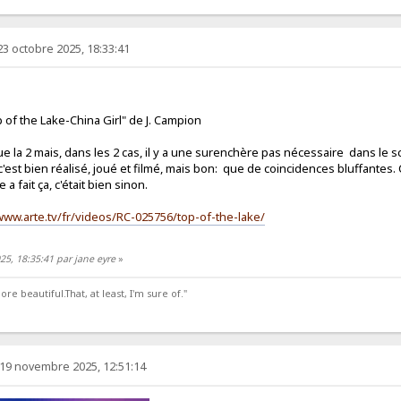
23 octobre 2025, 18:33:41
 of the Lake-China Girl" de J. Campion
e la 2 mais, dans les 2 cas, il y a une surenchère pas nécessaire dans le s
'est bien réalisé, joué et filmé, mais bon: que de coincidences bluffantes. 
 a fait ça, c'était bien sinon.
www.arte.tv/fr/videos/RC-025756/top-of-the-lake/
025, 18:35:41 par jane eyre
»
 beautiful.That, at least, I'm sure of."
19 novembre 2025, 12:51:14