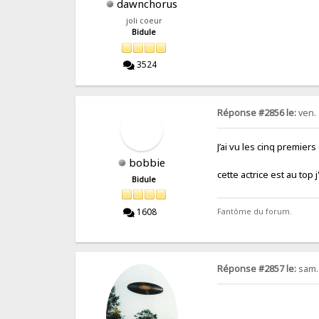
dawnchorus
joli coeur
Bidule
3524
Réponse #2856 le:
ven. 
J’ai vu les cinq premie
bobbie
cette actrice est au top 
Bidule
1608
Fantôme du forum.
Réponse #2857 le:
sam.