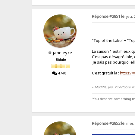
Réponse #2851 le:
jeu. 
"Top of the Lake" + "Top
La saison 1 est mieux qu
jane eyre
C'est pas désagréable, c
Bidule
Je sais pas pourquoi elle
C'est gratuit là :
https://
4748
«
Modifié: jeu. 23 octobre 2
"You deserve something more
Réponse #2852 le:
mer. 