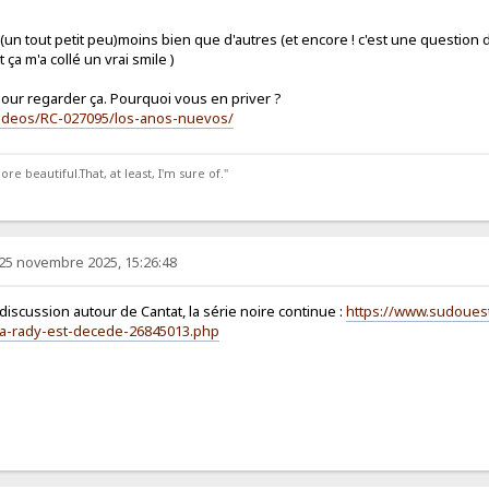
(un tout petit peu)moins bien que d'autres (et encore ! c'est une question 
t ça m'a collé un vrai smile )
our regarder ça. Pourquoi vous en priver ?
/videos/RC-027095/los-anos-nuevos/
 beautiful.That, at least, I'm sure of."
25 novembre 2025, 15:26:48
 discussion autour de Cantat, la série noire continue :
https://www.sudoues
a-rady-est-decede-26845013.php