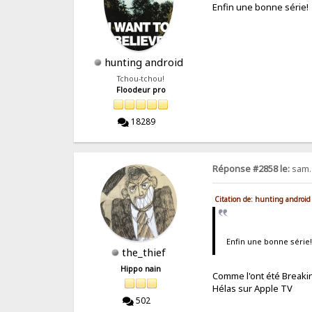
Enfin une bonne série!
hunting android
Tchou-tchou!
Floodeur pro
18289
Réponse #2858 le:
sam.
Citation de: hunting android
Enfin une bonne série!
the_thief
Hippo nain
Comme l'ont été Breakin
Hélas sur Apple TV
502