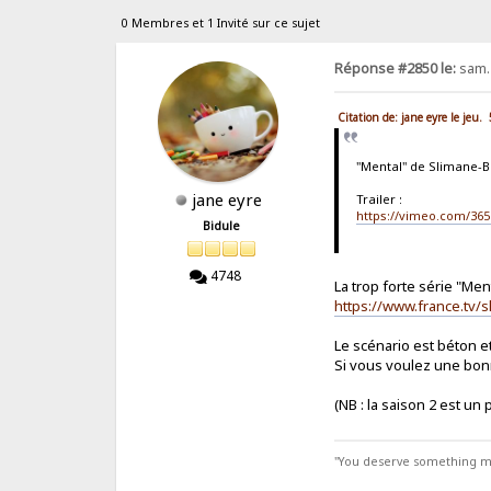
0 Membres et 1 Invité sur ce sujet
Réponse #2850 le:
sam. 
Citation de: jane eyre le jeu
"Mental" de Slimane-B
jane eyre
Trailer :
https://vimeo.com/365
Bidule
4748
La trop forte série "Ment
https://www.france.tv/
Le scénario est béton et 
Si vous voulez une bonne 
(NB : la saison 2 est un 
"You deserve something more