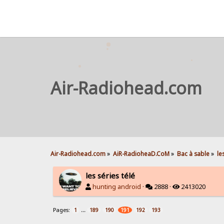
Air-Radiohead.com
Air-Radiohead.com
»
AiR-RadioheaD.CoM
»
Bac à sable
»
le
les séries télé
hunting android
·
2888 ·
2413020
Pages:
...
1
189
190
191
192
193