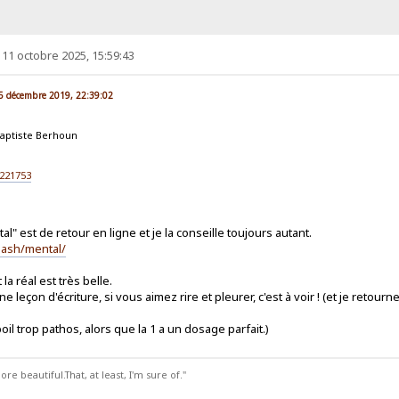
11 octobre 2025, 15:59:43
. 5 décembre 2019, 22:39:02
aptiste Berhoun
221753
al" est de retour en ligne et je la conseille toujours autant.
slash/mental/
la réal est très belle.
leçon d'écriture, si vous aimez rire et pleurer, c'est à voir ! (et je retourne
poil trop pathos, alors que la 1 a un dosage parfait.)
 beautiful.That, at least, I'm sure of."