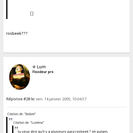
rosbeek???
Lum
Floodeur pro
Réponse #28 le:
ven. 14 janvier 2005, 10:04:57
Citation de: "Isidore"
Citation de: "Luména"
tu veux dire qu'il y a plusieurs
para
rosbeek ? oh putain,