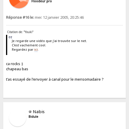
Floodeur pro
Réponse #16 le:
mer. 12 janvier 2005, 20:25:46
Citation de: "Youki"
Je regarde une vidéo que j'ai trouvée sur le net.
C'est vachement cool.
Regardez par
ici
.
ca rocks :)
chapeau bas
t'as essayé de l'envoyer à canal pour le mensomadaire ?
Nabis
Bidule