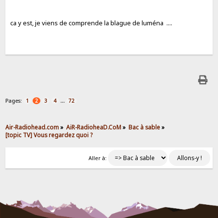
ca y est, je viens de comprende la blague de luména ....
Pages:
...
1
2
3
4
72
Air-Radiohead.com
»
AiR-RadioheaD.CoM
»
Bac à sable
»
[topic TV] Vous regardez quoi ?
Aller à: