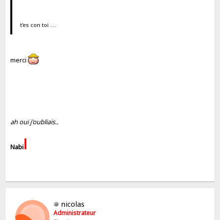
t'es con toi ....
merci
ah oui j'oubliais..
l
Nabi
nicolas
Administrateur