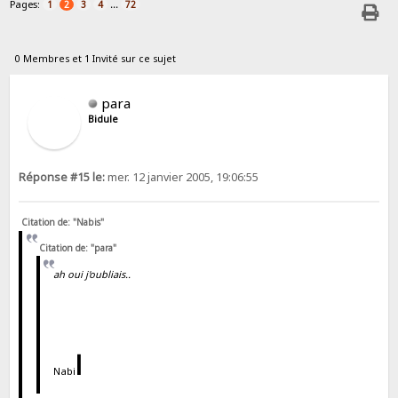
Pages:
...
1
2
3
4
72
0 Membres et 1 Invité sur ce sujet
para
Bidule
Réponse #15 le:
mer. 12 janvier 2005, 19:06:55
Citation de: "Nabis"
Citation de: "para"
ah oui j'oubliais..
l
Nabi