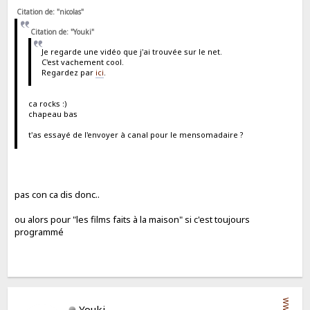
Citation de: "nicolas"
Citation de: "Youki"
Je regarde une vidéo que j'ai trouvée sur le net.
C'est vachement cool.
Regardez par
ici
.
ca rocks :)
chapeau bas
t'as essayé de l'envoyer à canal pour le mensomadaire ?
pas con ca dis donc..
ou alors pour "les films faits à la maison" si c'est toujours
programmé
WWW
Youki