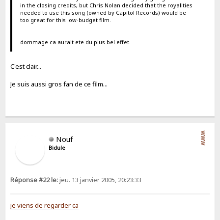
in the closing credits, but Chris Nolan decided that the royalities
needed to use this song (owned by Capitol Records) would be
too great for this low-budget film.
dommage ca aurait ete du plus bel effet.
C'est clair...
Je suis aussi gros fan de ce film...
WWW
Nouf
Bidule
Réponse #22 le:
jeu. 13 janvier 2005, 20:23:33
je viens de regarder ca