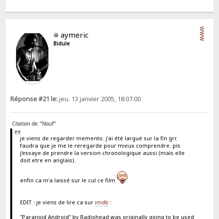
WWW
aymeric
Bidule
Réponse #21 le:
jeu. 13 janvier 2005, 18:07:00
Citation de: "Nouf"
je viens de regarder memento. j'ai été largué sur la fin grr.
faudra que je me le reregarde pour mieux comprendre. pis
j'essaye de prendre la version chronologique aussi (mais elle
doit etre en anglais).
enfin ca m'a laissé sur le cul ce film
EDIT : je viens de lire ca sur
imdb
:
"Paranoid Android" by Radiohead was originally going to be used