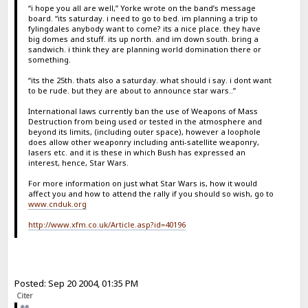
“i hope you all are well,” Yorke wrote on the band’s message
board. “its saturday. i need to go to bed. im planning a trip to
fylingdales anybody want to come? its a nice place. they have
big domes and stuff. its up north. and im down south. bring a
sandwich. i think they are planning world domination there or
something.
“its the 25th. thats also a saturday. what should i say. i dont want
to be rude. but they are about to announce star wars..”
International laws currently ban the use of Weapons of Mass
Destruction from being used or tested in the atmosphere and
beyond its limits, (including outer space), however a loophole
does allow other weaponry including anti-satellite weaponry,
lasers etc. and it is these in which Bush has expressed an
interest, hence, Star Wars.
For more information on just what Star Wars is, how it would
affect you and how to attend the rally if you should so wish, go to
www.cnduk.org
http://www.xfm.co.uk/Article.asp?id=40196
Posted: Sep 20 2004, 01:35 PM
Citer