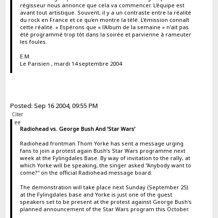
régisseur nous annonce que cela va commencer. L'équipe est
avant tout artistique. Souvent, il y a un contraste entre la réalité
du rock en France et ce qu'en montre la télé. L'émission connaît
cette réalité. » Espérons que « l'Album de la semaine » n'ait pas
été programmé trop tôt dans la soirée et parvienne à rameuter
les foules.
E.M.
Le Parisien , mardi 14 septembre 2004
Posted: Sep 16 2004, 09:55 PM
Citer
Radiohead vs. George Bush And ‘Star Wars’
Radiohead frontman Thom Yorke has sent a message urging
fans to join a protest again Bush’s Star Wars programme next
week at the Fylingdales Base. By way of invitation to the rally, at
which Yorke will be speaking, the singer asked "Anybody want to
come?" on the official Radiohead message board.
The demonstration will take place next Sunday (September 25)
at the Fylingdales base and Yorke is just one of the guest
speakers set to be present at the protest against George Bush's
planned announcement of the Star Wars program this October.