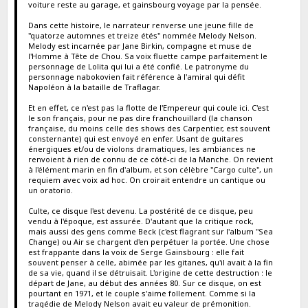
voiture reste au garage, et gainsbourg voyage par la pensée.
Dans cette histoire, le narrateur renverse une jeune fille de
"quatorze automnes et treize étés" nommée Melody Nelson.
Melody est incarnée par Jane Birkin, compagne et muse de
l'Homme à Tête de Chou. Sa voix fluette campe parfaitement le
personnage de Lolita qui lui a été confié. Le patronyme du
personnage nabokovien fait référence à l'amiral qui défit
Napoléon à la bataille de Traflagar.
Et en effet, ce n'est pas la flotte de l'Empereur qui coule ici. C'est
le son français, pour ne pas dire franchouillard (la chanson
française, du moins celle des shows des Carpentier, est souvent
consternante) qui est envoyé en enfer. Usant de guitares
énergiques et/ou de violons dramatiques, les ambiances ne
renvoient à rien de connu de ce côté-ci de la Manche. On revient
à l'élément marin en fin d'album, et son célèbre "Cargo culte", un
requiem avec voix ad hoc. On croirait entendre un cantique ou
un oratorio.
Culte, ce disque l'est devenu. La postérité de ce disque, peu
vendu à l'époque, est assurée. D'autant que la critique rock,
mais aussi des gens comme Beck (c'est flagrant sur l'album "Sea
Change) ou Air se chargent d'en perpétuer la portée. Une chose
est frappante dans la voix de Serge Gainsbourg : elle fait
souvent penser à celle, abimée par les gitanes, qu'il avait à la fin
de sa vie, quand il se détruisait. L'origine de cette destruction : le
départ de Jane, au début des années 80. Sur ce disque, on est
pourtant en 1971, et le couple s'aime follement. Comme si la
tragédie de Melody Nelson avait eu valeur de prémonition.