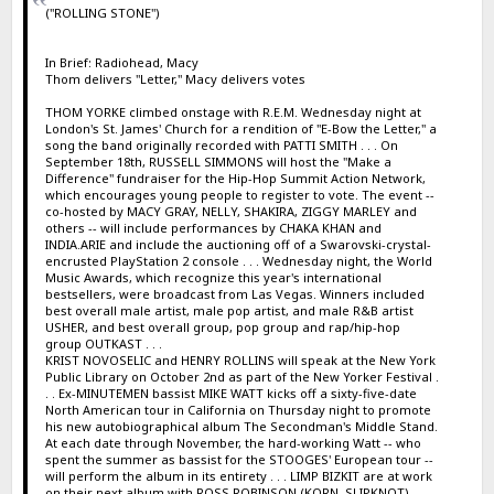
("ROLLING STONE")
In Brief: Radiohead, Macy
Thom delivers "Letter," Macy delivers votes
THOM YORKE climbed onstage with R.E.M. Wednesday night at
London's St. James' Church for a rendition of "E-Bow the Letter," a
song the band originally recorded with PATTI SMITH . . . On
September 18th, RUSSELL SIMMONS will host the "Make a
Difference" fundraiser for the Hip-Hop Summit Action Network,
which encourages young people to register to vote. The event --
co-hosted by MACY GRAY, NELLY, SHAKIRA, ZIGGY MARLEY and
others -- will include performances by CHAKA KHAN and
INDIA.ARIE and include the auctioning off of a Swarovski-crystal-
encrusted PlayStation 2 console . . . Wednesday night, the World
Music Awards, which recognize this year's international
bestsellers, were broadcast from Las Vegas. Winners included
best overall male artist, male pop artist, and male R&B artist
USHER, and best overall group, pop group and rap/hip-hop
group OUTKAST . . .
KRIST NOVOSELIC and HENRY ROLLINS will speak at the New York
Public Library on October 2nd as part of the New Yorker Festival .
. . Ex-MINUTEMEN bassist MIKE WATT kicks off a sixty-five-date
North American tour in California on Thursday night to promote
his new autobiographical album The Secondman's Middle Stand.
At each date through November, the hard-working Watt -- who
spent the summer as bassist for the STOOGES' European tour --
will perform the album in its entirety . . . LIMP BIZKIT are at work
on their next album with ROSS ROBINSON (KORN, SLIPKNOT),