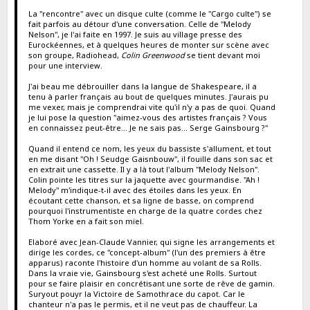
La "rencontre" avec un disque culte (comme le "Cargo culte") se
fait parfois au détour d'une conversation. Celle de "Melody
Nelson", je l'ai faite en 1997. Je suis au village presse des
Eurockéennes, et à quelques heures de monter sur scène avec
son groupe, Radiohead,
Colin Greenwood
se tient devant moi
pour une interview.
J'ai beau me débrouiller dans la langue de Shakespeare, il a
tenu à parler français au bout de quelques minutes. J'aurais pu
me vexer, mais je comprendrai vite qu'il n'y a pas de quoi. Quand
je lui pose la question "aimez-vous des artistes français ? Vous
en connaissez peut-être... Je ne sais pas... Serge Gainsbourg ?"
Quand il entend ce nom, les yeux du bassiste s'allument, et tout
en me disant "Oh ! Seudge Gaisnbouw", il fouille dans son sac et
en extrait une cassette. Il y a là tout l'album "Melody Nelson".
Colin pointe les titres sur la jaquette avec gourmandise. "Ah !
Melody" m'indique-t-il avec des étoiles dans les yeux. En
écoutant cette chanson, et sa ligne de basse, on comprend
pourquoi l'instrumentiste en charge de la quatre cordes chez
Thom Yorke en a fait son miel.
Elaboré avec Jean-Claude Vannier, qui signe les arrangements et
dirige les cordes, ce "concept-album" (l'un des premiers à être
apparus) raconte l'histoire d'un homme au volant de sa Rolls.
Dans la vraie vie, Gainsbourg s'est acheté une Rolls. Surtout
pour se faire plaisir en concrétisant une sorte de rêve de gamin.
Suryout pouyr la Victoire de Samothrace du capot. Car le
chanteur n'a pas le permis, et il ne veut pas de chauffeur. La