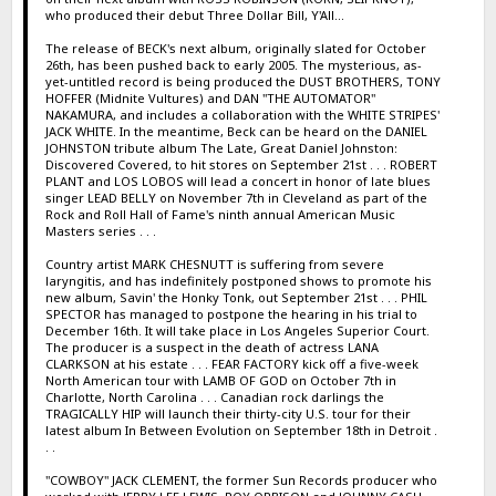
who produced their debut Three Dollar Bill, Y'All...
The release of BECK's next album, originally slated for October
26th, has been pushed back to early 2005. The mysterious, as-
yet-untitled record is being produced the DUST BROTHERS, TONY
HOFFER (Midnite Vultures) and DAN "THE AUTOMATOR"
NAKAMURA, and includes a collaboration with the WHITE STRIPES'
JACK WHITE. In the meantime, Beck can be heard on the DANIEL
JOHNSTON tribute album The Late, Great Daniel Johnston:
Discovered Covered, to hit stores on September 21st . . . ROBERT
PLANT and LOS LOBOS will lead a concert in honor of late blues
singer LEAD BELLY on November 7th in Cleveland as part of the
Rock and Roll Hall of Fame's ninth annual American Music
Masters series . . .
Country artist MARK CHESNUTT is suffering from severe
laryngitis, and has indefinitely postponed shows to promote his
new album, Savin' the Honky Tonk, out September 21st . . . PHIL
SPECTOR has managed to postpone the hearing in his trial to
December 16th. It will take place in Los Angeles Superior Court.
The producer is a suspect in the death of actress LANA
CLARKSON at his estate . . . FEAR FACTORY kick off a five-week
North American tour with LAMB OF GOD on October 7th in
Charlotte, North Carolina . . . Canadian rock darlings the
TRAGICALLY HIP will launch their thirty-city U.S. tour for their
latest album In Between Evolution on September 18th in Detroit .
. .
"COWBOY" JACK CLEMENT, the former Sun Records producer who