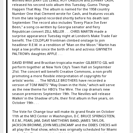
worked with JERRY LEE LEWIS, ROY ORBISON and JOHNNY CASH,
released his second solo album this Tuesday, Guess Things
Happen That Way. The album is named for the 1958 country
Number One that Clement wrote for Cash, and features vocals
from the late legend recorded shortly before his death last
September. The record also includes "Every Place I've Ever
Been," a song co-written by Georgia senator and fiery
Republican convert ZELL MILLER . . . CHRIS MARTIN made a
surprise appearance Tuesday night at London's Make Trade Fair
benefit. The COLDPLAY frontman climbed onstage to join
headliner R.E.M. in a rendition of "Man on the Moon." Martin has
kept a low profile since the birth of his and actress GWYNETH
PALTROW's daughter, APPLE . . .
DAVID BYRNE and Brazilian tropicalia master GILBERTO GIL will
perform together at New York City's Town Hall on September
21st. The concert will benefit Creative Commons, a non-profit
promoting a more flexible interpretation of copyrights for
artists' works . . . The NEVILLE BROTHERS have recorded a
version of TOM WAITS' "Way Down in the Hole," which will serve
as the new theme for HBO's The Wire. The cop drama's new
season premieres September 19th. The Nevilles will release
Walkin' in the Shadow of Life, their first album in five years, on
October 19th . . .
The Vote for Change tour will make its grand finale on October
11th at the MCI Center in Washington, D.C. BRUCE SPRINGSTEEN,
R.E.M., PEARL JAM, DAVE MATTHEWS BAND, JAMES TAYLOR,
JACKSON BROWNE, JOHN MELLENCAMP and the DIXIES CHICKS will
all play the final show, which was originally scheduled for Miami