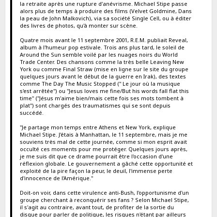
la retraite après une rupture d'anévrisme. Michael Stipe passe
alors plus de temps à produire des films (Velvet Goldmine, Dans
la peau de John Malkovich), via sa société Single Cell, ou à éditer
des livres de photos, qu'à monter sur scène.
Quatre mois avant le 11 septembre 2001, R.E.M. publiait Reveal,
album à l'humeur pop estivale. Trois ans plus tard, le soleil de
Around the Sun semble voilé par les nuages noirs du World
Trade Center. Des chansons comme la très belle Leaving New
York ou comme Final Straw (mise en ligne sur le site du groupe
quelques jours avant le début de la guerre en Irak), des textes
comme The Day The Music Stopped (" Le jour où la musique
s'est arrêtée") ou "Jesus loves me fine/But his words fall flat this
time" ("Jésus m'aime bien/mais cette fois ses mots tombent à
plat") sont chargés des traumatismes qui se sont depuis
succédé.
"Je partage mon temps entre Athens et New York, explique
Michael Stipe. J'étais à Manhattan, le 11 septembre, mais je me
souviens très mal de cette journée, comme si mon esprit avait
occulté ces moments pour me protéger. Quelques jours après,
je me suis dit que ce drame pourrait être l'occasion d'une
réflexion globale. Le gouvernement a gâché cette opportunité et
exploité de la pire façon la peur, le deuil, l'immense perte
d'innocence de l'Amérique."
Doit-on voir, dans cette virulence anti-Bush, l'opportunisme d'un
groupe cherchant à reconquérir ses fans ? Selon Michael Stipe,
il s'agit au contraire, avant tout, de profiter de la sortie du
disque pour parler de politique, les risques n'étant par ailleurs