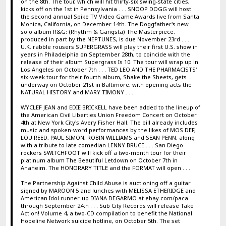
on the 8th. The tour, which will hit thirty-six swing-state cities,
kicks off on the 1st in Pennsylvania . . . SNOOP DOGG will host
the second annual Spike TV Video Game Awards live from Santa
Monica, California, on December 14th. The Doggfather's new
solo album R&G: (Rhythm & Gangsta) The Masterpiece,
produced in part by the NEPTUNES, is due November 23rd . . .
U.K. rabble rousers SUPERGRASS will play their first U.S. show in
years in Philadelphia on September 28th, to coincide with the
release of their album Supergrass Is 10. The tour will wrap up in
Los Angeles on October 7th . . . TED LEO AND THE PHARMACISTS'
six-week tour for their fourth album, Shake the Sheets, gets
underway on October 21st in Baltimore, with opening acts the
NATURAL HISTORY and MARY TIMONY . . .
WYCLEF JEAN and EDIE BRICKELL have been added to the lineup of
the American Civil Liberties Union Freedom Concert on October
4th at New York City's Avery Fisher Hall. The bill already includes
music and spoken-word performances by the likes of MOS DEF,
LOU REED, PAUL SIMON, ROBIN WILLIAMS and SEAN PENN, along
with a tribute to late comedian LENNY BRUCE . . . San Diego
rockers SWITCHFOOT will kick off a two-month tour for their
platinum album The Beautiful Letdown on October 7th in
Anaheim. The HONORARY TITLE and the FORMAT will open . . .
The Partnership Against Child Abuse is auctioning off a guitar
signed by MAROON 5 and lunches with MELISSA ETHERIDGE and
American Idol runner-up DIANA DEGARMO at ebay.com/paca
through September 24th . . . Sub City Records will release Take
Action! Volume 4, a two-CD compilation to benefit the National
Hopeline Network suicide hotline, on October 5th. The set