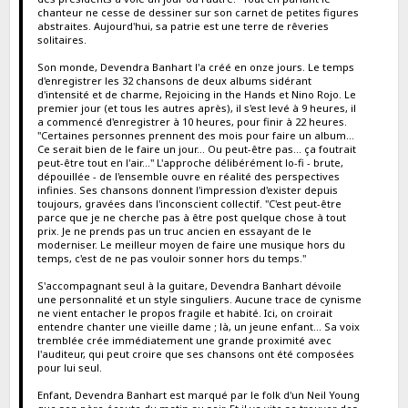
chanteur ne cesse de dessiner sur son carnet de petites figures
abstraites. Aujourd'hui, sa patrie est une terre de rêveries
solitaires.
Son monde, Devendra Banhart l'a créé en onze jours. Le temps
d'enregistrer les 32 chansons de deux albums sidérant
d'intensité et de charme, Rejoicing in the Hands et Nino Rojo. Le
premier jour (et tous les autres après), il s'est levé à 9 heures, il
a commencé d'enregistrer à 10 heures, pour finir à 22 heures.
"Certaines personnes prennent des mois pour faire un album...
Ce serait bien de le faire un jour... Ou peut-être pas... ça foutrait
peut-être tout en l'air..." L'approche délibérément lo-fi - brute,
dépouillée - de l'ensemble ouvre en réalité des perspectives
infinies. Ses chansons donnent l'impression d'exister depuis
toujours, gravées dans l'inconscient collectif. "C'est peut-être
parce que je ne cherche pas à être post quelque chose à tout
prix. Je ne prends pas un truc ancien en essayant de le
moderniser. Le meilleur moyen de faire une musique hors du
temps, c'est de ne pas vouloir sonner hors du temps."
S'accompagnant seul à la guitare, Devendra Banhart dévoile
une personnalité et un style singuliers. Aucune trace de cynisme
ne vient entacher le propos fragile et habité. Ici, on croirait
entendre chanter une vieille dame ; là, un jeune enfant... Sa voix
tremblée crée immédiatement une grande proximité avec
l'auditeur, qui peut croire que ses chansons ont été composées
pour lui seul.
Enfant, Devendra Banhart est marqué par le folk d'un Neil Young