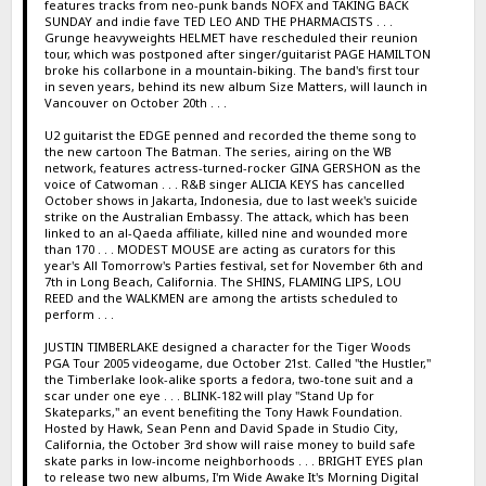
features tracks from neo-punk bands NOFX and TAKING BACK
SUNDAY and indie fave TED LEO AND THE PHARMACISTS . . .
Grunge heavyweights HELMET have rescheduled their reunion
tour, which was postponed after singer/guitarist PAGE HAMILTON
broke his collarbone in a mountain-biking. The band's first tour
in seven years, behind its new album Size Matters, will launch in
Vancouver on October 20th . . .
U2 guitarist the EDGE penned and recorded the theme song to
the new cartoon The Batman. The series, airing on the WB
network, features actress-turned-rocker GINA GERSHON as the
voice of Catwoman . . . R&B singer ALICIA KEYS has cancelled
October shows in Jakarta, Indonesia, due to last week's suicide
strike on the Australian Embassy. The attack, which has been
linked to an al-Qaeda affiliate, killed nine and wounded more
than 170 . . . MODEST MOUSE are acting as curators for this
year's All Tomorrow's Parties festival, set for November 6th and
7th in Long Beach, California. The SHINS, FLAMING LIPS, LOU
REED and the WALKMEN are among the artists scheduled to
perform . . .
JUSTIN TIMBERLAKE designed a character for the Tiger Woods
PGA Tour 2005 videogame, due October 21st. Called "the Hustler,"
the Timberlake look-alike sports a fedora, two-tone suit and a
scar under one eye . . . BLINK-182 will play "Stand Up for
Skateparks," an event benefiting the Tony Hawk Foundation.
Hosted by Hawk, Sean Penn and David Spade in Studio City,
California, the October 3rd show will raise money to build safe
skate parks in low-income neighborhoods . . . BRIGHT EYES plan
to release two new albums, I'm Wide Awake It's Morning Digital