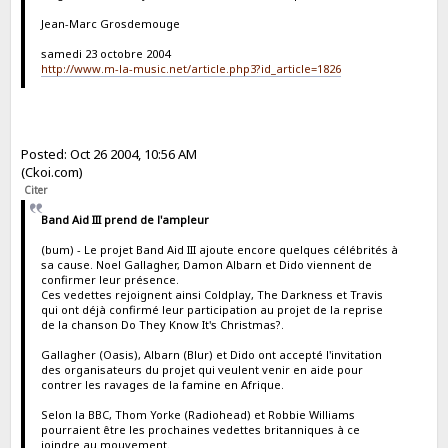
Jean-Marc Grosdemouge
samedi 23 octobre 2004
http://www.m-la-music.net/article.php3?id_article=1826
Posted: Oct 26 2004, 10:56 AM
(Ckoi.com)
Citer
Band Aid III prend de l'ampleur
(bum) - Le projet Band Aid III ajoute encore quelques célébrités à
sa cause. Noel Gallagher, Damon Albarn et Dido viennent de
confirmer leur présence.
Ces vedettes rejoignent ainsi Coldplay, The Darkness et Travis
qui ont déjà confirmé leur participation au projet de la reprise
de la chanson Do They Know It's Christmas?.
Gallagher (Oasis), Albarn (Blur) et Dido ont accepté l'invitation
des organisateurs du projet qui veulent venir en aide pour
contrer les ravages de la famine en Afrique.
Selon la BBC, Thom Yorke (Radiohead) et Robbie Williams
pourraient être les prochaines vedettes britanniques à ce
joindre au mouvement.