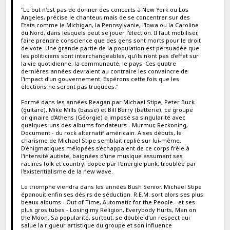
"Le but n'est pas de donner des concerts à New York ou Los
Angeles, précise le chanteur, mais de se concentrer sur des
Etats comme le Michigan, la Pennsylvanie, l'Iowa ou la Caroline
du Nord, dans lesquels peut se jouer l'élection. Il faut mobiliser,
faire prendre conscience que des gens sont morts pour le droit
de vote. Une grande partie de la population est persuadée que
les politiciens sont interchangeables, qu'ils n'ont pas d'effet sur
la vie quotidienne, la communauté, le pays. Ces quatre
dernières années devraient au contraire les convaincre de
l'impact d'un gouvernement. Espérons cette fois que les
élections ne seront pas truquées."
Formé dans les années Reagan par Michael Stipe, Peter Buck
(guitare), Mike Mills (basse) et Bill Berry (batterie), ce groupe
originaire d'Athens (Géorgie) a imposé sa singularité avec
quelques-uns des albums fondateurs - Murmur, Reckoning,
Document - du rock alternatif américain. A ses débuts, le
charisme de Michael Stipe semblait replié sur lui-même.
D'énigmatiques mélopées s'échappaient de ce corps frêle à
l'intensité autiste, baignées d'une musique assumant ses
racines folk et country, dopée par l'énergie punk, troublée par
l'existentialisme de la new wave.
Le triomphe viendra dans les années Bush Senior. Michael Stipe
épanouit enfin ses désirs de séduction. R.E.M. sort alors ses plus
beaux albums - Out of Time, Automatic for the People - et ses
plus gros tubes - Losing my Religion, Everybody Hurts, Man on
the Moon. Sa popularité, surtout, se double d'un respect qui
salue la rigueur artistique du groupe et son influence