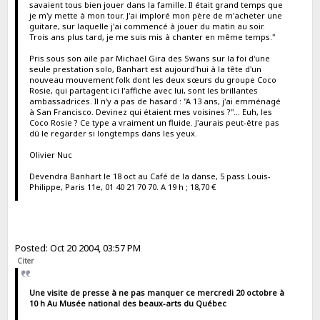
savaient tous bien jouer dans la famille. Il était grand temps que
je m'y mette à mon tour. J'ai imploré mon père de m'acheter une
guitare, sur laquelle j'ai commencé à jouer du matin au soir.
Trois ans plus tard, je me suis mis à chanter en même temps."
Pris sous son aile par Michael Gira des Swans sur la foi d'une
seule prestation solo, Banhart est aujourd'hui à la tête d'un
nouveau mouvement folk dont les deux sœurs du groupe Coco
Rosie, qui partagent ici l'affiche avec lui, sont les brillantes
ambassadrices. Il n'y a pas de hasard : "A 13 ans, j'ai emménagé
à San Francisco. Devinez qui étaient mes voisines ?"... Euh, les
Coco Rosie ? Ce type a vraiment un fluide. J'aurais peut-être pas
dû le regarder si longtemps dans les yeux.
Olivier Nuc
Devendra Banhart le 18 oct au Café de la danse, 5 pass Louis-
Philippe, Paris 11e, 01 40 21 70 70. A 19 h ; 18,70 €
Posted: Oct 20 2004, 03:57 PM
Citer
Une visite de presse à ne pas manquer ce mercredi 20 octobre à
10 h Au Musée national des beaux-arts du Québec