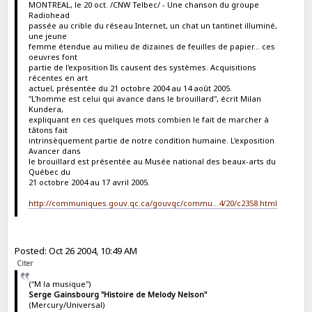
MONTREAL, le 20 oct. /CNW Telbec/ - Une chanson du groupe
Radiohead
passée au crible du réseau Internet, un chat un tantinet illuminé,
une jeune
femme étendue au milieu de dizaines de feuilles de papier... ces
oeuvres font
partie de l'exposition Ils causent des systèmes. Acquisitions
récentes en art
actuel, présentée du 21 octobre 2004 au 14 août 2005.
"L'homme est celui qui avance dans le brouillard", écrit Milan
Kundera,
expliquant en ces quelques mots combien le fait de marcher à
tâtons fait
intrinsèquement partie de notre condition humaine. L'exposition
Avancer dans
le brouillard est présentée au Musée national des beaux-arts du
Québec du
21 octobre 2004 au 17 avril 2005.
http://communiques.gouv.qc.ca/gouvqc/commu...4/20/c2358.html
Posted: Oct 26 2004, 10:49 AM
Citer
("M la musique")
Serge Gainsbourg "Histoire de Melody Nelson"
(Mercury/Universal)