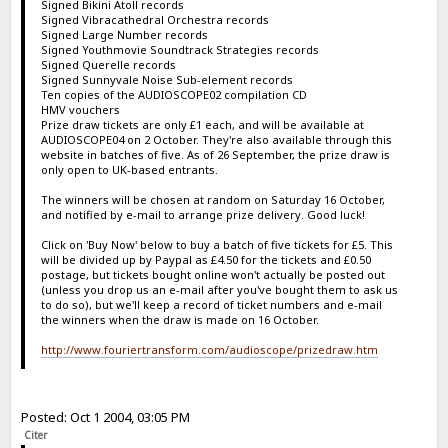
Signed Bikini Atoll records
Signed Vibracathedral Orchestra records
Signed Large Number records
Signed Youthmovie Soundtrack Strategies records
Signed Querelle records
Signed Sunnyvale Noise Sub-element records
Ten copies of the AUDIOSCOPE02 compilation CD
HMV vouchers
Prize draw tickets are only £1 each, and will be available at
AUDIOSCOPE04 on 2 October. They're also available through this
website in batches of five. As of 26 September, the prize draw is
only open to UK-based entrants.
The winners will be chosen at random on Saturday 16 October,
and notified by e-mail to arrange prize delivery. Good luck!
Click on 'Buy Now' below to buy a batch of five tickets for £5. This
will be divided up by Paypal as £4.50 for the tickets and £0.50
postage, but tickets bought online won't actually be posted out
(unless you drop us an e-mail after you've bought them to ask us
to do so), but we'll keep a record of ticket numbers and e-mail
the winners when the draw is made on 16 October.
http://www.fouriertransform.com/audioscope/prizedraw.htm
Posted: Oct 1 2004, 03:05 PM
Citer