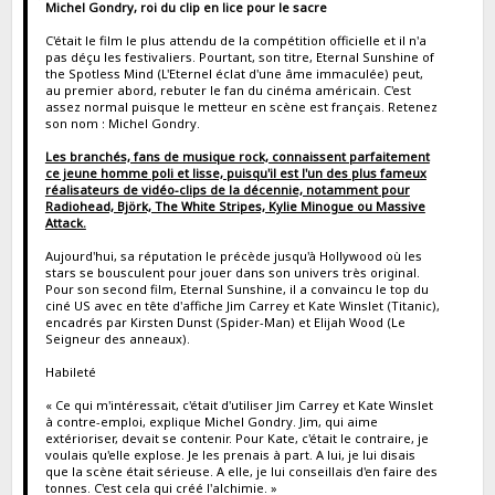
Michel Gondry, roi du clip en lice pour le sacre
C'était le film le plus attendu de la compétition officielle et il n'a
pas déçu les festivaliers. Pourtant, son titre, Eternal Sunshine of
the Spotless Mind (L'Eternel éclat d'une âme immaculée) peut,
au premier abord, rebuter le fan du cinéma américain. C'est
assez normal puisque le metteur en scène est français. Retenez
son nom : Michel Gondry.
Les branchés, fans de musique rock, connaissent parfaitement
ce jeune homme poli et lisse, puisqu'il est l'un des plus fameux
réalisateurs de vidéo-clips de la décennie, notamment pour
Radiohead, Björk, The White Stripes, Kylie Minogue ou Massive
Attack.
Aujourd'hui, sa réputation le précède jusqu'à Hollywood où les
stars se bousculent pour jouer dans son univers très original.
Pour son second film, Eternal Sunshine, il a convaincu le top du
ciné US avec en tête d'affiche Jim Carrey et Kate Winslet (Titanic),
encadrés par Kirsten Dunst (Spider-Man) et Elijah Wood (Le
Seigneur des anneaux).
Habileté
« Ce qui m'intéressait, c'était d'utiliser Jim Carrey et Kate Winslet
à contre-emploi, explique Michel Gondry. Jim, qui aime
extérioriser, devait se contenir. Pour Kate, c'était le contraire, je
voulais qu'elle explose. Je les prenais à part. A lui, je lui disais
que la scène était sérieuse. A elle, je lui conseillais d'en faire des
tonnes. C'est cela qui créé l'alchimie. »