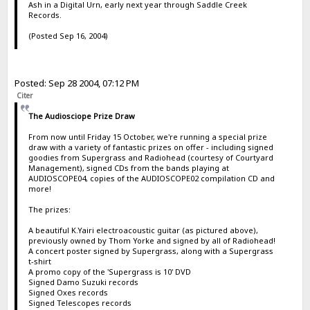
Ash in a Digital Urn, early next year through Saddle Creek
Records.
(Posted Sep 16, 2004)
Posted: Sep 28 2004, 07:12 PM
Citer
The Audiosciope Prize Draw
From now until Friday 15 October, we're running a special prize
draw with a variety of fantastic prizes on offer - including signed
goodies from Supergrass and Radiohead (courtesy of Courtyard
Management), signed CDs from the bands playing at
AUDIOSCOPE04, copies of the AUDIOSCOPE02 compilation CD and
more!
The prizes:
A beautiful K.Yairi electroacoustic guitar (as pictured above),
previously owned by Thom Yorke and signed by all of Radiohead!
A concert poster signed by Supergrass, along with a Supergrass
t-shirt
A promo copy of the 'Supergrass is 10' DVD
Signed Damo Suzuki records
Signed Oxes records
Signed Telescopes records