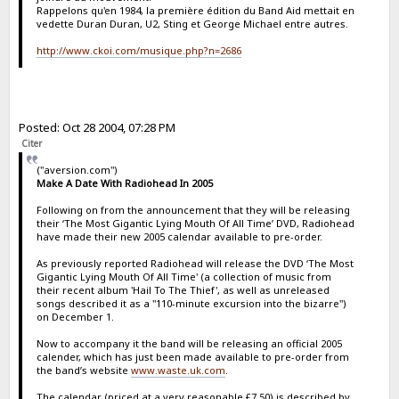
Rappelons qu'en 1984, la première édition du Band Aid mettait en
vedette Duran Duran, U2, Sting et George Michael entre autres.
http://www.ckoi.com/musique.php?n=2686
Posted: Oct 28 2004, 07:28 PM
Citer
("aversion.com")
Make A Date With Radiohead In 2005
Following on from the announcement that they will be releasing
their ‘The Most Gigantic Lying Mouth Of All Time’ DVD, Radiohead
have made their new 2005 calendar available to pre-order.
As previously reported Radiohead will release the DVD ‘The Most
Gigantic Lying Mouth Of All Time' (a collection of music from
their recent album 'Hail To The Thief', as well as unreleased
songs described it as a "110-minute excursion into the bizarre")
on December 1.
Now to accompany it the band will be releasing an official 2005
calender, which has just been made available to pre-order from
the band’s website
www.waste.uk.com
.
The calendar (priced at a very reasonable £7.50) is described by