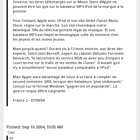
l'inverse, les titres téléchargés sur le iMusic Store d'Apple ne
peuvent être lus que sur le baladeur MP3 iPod de la marque à la
pomme.
Pour l'instant, Apple avec l'iPod et son site dédié iTunes Music
Store, règne sur le marché. Son site revendique outre-
Atlantique 70% du téléchargement légal de musique. Et son
baladeur MP3 est l'objet technologique culte du moment chez
les jeunes et les moins jeunes.
Mais jusqu'à quand ? Durant six à 12 mois environ, aux dires des
experts. Selon Josh Bernoff, expert du cabinet d'études Forrester
Research, "le lancement du service MSN va avoir peu d'impact à
court terme sur le trafic et les ventes de iTunes". D'autant qu'il
n'y a actuellement "aucun baladeur comparable à l'iPod".
Mais Apple aura davantage de souci à se faire à compter du
second semestre 2005, lorsque des baladeurs "plus séduisants"
conçus sur le format Windows "gagneront en popularité"...La
guerre risque d'être saignante.
France 2 - 07/09/04
Posted: Sep 10 2004, 10:05 AM
Citer