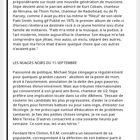
prépondérante sur toute une nouvelle génération de musiciens.
Stipe devient ainsi le parrain admiré de Kurt Cobain, chanteur
de Nirvana, de Thom Yorke, chanteur de Radiohead, ou de PJ
Harvey, comme il avait pu être lui-même le "filleul" de son idole
Patti Smith. boing.gif Publié en 1975, le premier album de celle-ci
(Horses) révélera sa destinée rock à ce jeune homme issu d'une
famille de militaires. "Patti m'a initié à la musique, à la poésie, à
l'art moderne, insiste aujourd'hui le chanteur. Son disque m'a fait
comprendre que j'étais, moi aussi, un exclu, séparé des autres,
mais que ma force était d'avoir quelque chose que ces autres
n'avaient pas."
LES NUAGES NOIRS DU 11-SEPTEMBRE
Passionné de politique, Michael Stipe s'engagera régulièrement
pour quelques grandes causes : abolition de la peine de mort,
droit à l'avortement, annulation de la dette des pays pauvres,
problèmes d'environnement. Mais aux tribunes internationales
qui conviennent à son grand ami Bono, chanteur de U2, Stipe
préfère une implication locale dans sa ville d'Athens. "J'essaie de
soutenir les candidats les plus progressistes, d'aider la création
de foyers pour femmes battues ou pour sans-logis, d'insister sur
l'écologie. Je me préoccupe surtout d'éducation et de problèmes
sanitaires. Je fais des petites choses simples. Je ne suis pas
Mère Teresa. D'autres consacrent à cela soixante heures par
semaine. Ce sont eux, les vrais héros."
Pendant l'ère Clinton, R.E.M. connaîtra un tassement de sa
popularité, correspondant à la défection de son batteur parti à