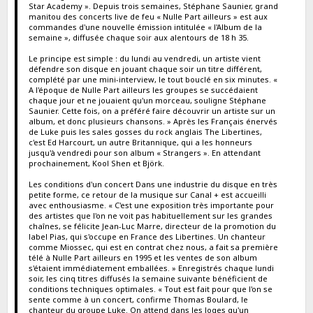
Star Academy ». Depuis trois semaines, Stéphane Saunier, grand
manitou des concerts live de feu « Nulle Part ailleurs » est aux
commandes d'une nouvelle émission intitulée « l'Album de la
semaine », diffusée chaque soir aux alentours de 18 h 35.
Le principe est simple : du lundi au vendredi, un artiste vient
défendre son disque en jouant chaque soir un titre différent,
complété par une mini-interview, le tout bouclé en six minutes. «
A l'époque de Nulle Part ailleurs les groupes se succédaient
chaque jour et ne jouaient qu'un morceau, souligne Stéphane
Saunier. Cette fois, on a préféré faire découvrir un artiste sur un
album, et donc plusieurs chansons. » Après les Français énervés
de Luke puis les sales gosses du rock anglais The Libertines,
c'est Ed Harcourt, un autre Britannique, qui a les honneurs
jusqu'à vendredi pour son album « Strangers ». En attendant
prochainement, Kool Shen et Björk.
Les conditions d'un concert Dans une industrie du disque en très
petite forme, ce retour de la musique sur Canal + est accueilli
avec enthousiasme. « C'est une exposition très importante pour
des artistes que l'on ne voit pas habituellement sur les grandes
chaînes, se félicite Jean-Luc Marre, directeur de la promotion du
label Pias, qui s'occupe en France des Libertines. Un chanteur
comme Miossec, qui est en contrat chez nous, a fait sa première
télé à Nulle Part ailleurs en 1995 et les ventes de son album
s'étaient immédiatement emballées. » Enregistrés chaque lundi
soir, les cinq titres diffusés la semaine suivante bénéficient de
conditions techniques optimales. « Tout est fait pour que l'on se
sente comme à un concert, confirme Thomas Boulard, le
chanteur du groupe Luke. On attend dans les loges qu'un