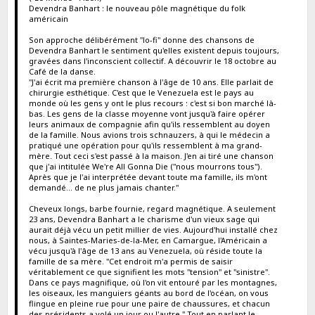
Devendra Banhart : le nouveau pôle magnétique du folk
américain
Son approche délibérément "lo-fi" donne des chansons de
Devendra Banhart le sentiment qu'elles existent depuis toujours,
gravées dans l'inconscient collectif. A découvrir le 18 octobre au
Café de la danse.
"J'ai écrit ma première chanson à l'âge de 10 ans. Elle parlait de
chirurgie esthétique. C'est que le Venezuela est le pays au
monde où les gens y ont le plus recours : c'est si bon marché là-
bas. Les gens de la classe moyenne vont jusqu'à faire opérer
leurs animaux de compagnie afin qu'ils ressemblent au doyen
de la famille. Nous avions trois schnauzers, à qui le médecin a
pratiqué une opération pour qu'ils ressemblent à ma grand-
mère. Tout ceci s'est passé à la maison. J'en ai tiré une chanson
que j'ai intitulée We're All Gonna Die ("nous mourrons tous").
Après que je l'ai interprétée devant toute ma famille, ils m'ont
demandé... de ne plus jamais chanter."
Cheveux longs, barbe fournie, regard magnétique. A seulement
23 ans, Devendra Banhart a le charisme d'un vieux sage qui
aurait déjà vécu un petit millier de vies. Aujourd'hui installé chez
nous, à Saintes-Maries-de-la-Mer, en Camargue, l'Américain a
vécu jusqu'à l'âge de 13 ans au Venezuela, où réside toute la
famille de sa mère. "Cet endroit m'a permis de saisir
véritablement ce que signifient les mots "tension" et "sinistre".
Dans ce pays magnifique, où l'on vit entouré par les montagnes,
les oiseaux, les manguiers géants au bord de l'océan, on vous
flingue en pleine rue pour une paire de chaussures, et chacun
des présidents a volé un jour ou l'autre." Tout en parlant le