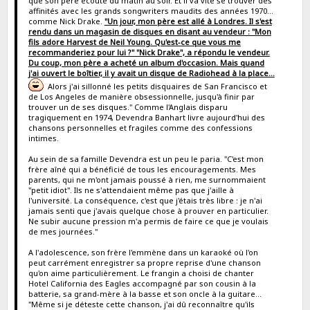
que son père écoute du matin au soir. Et il va vite se trouver des
affinités avec les grands songwriters maudits des années 1970...
comme Nick Drake.
"Un jour, mon père est allé à Londres. Il s'est
rendu dans un magasin de disques en disant au vendeur : ''Mon
fils adore Harvest de Neil Young. Qu'est-ce que vous me
recommanderiez pour lui ?'' ''Nick Drake'', a répondu le vendeur.
Du coup, mon père a acheté un album d'occasion. Mais quand
j'ai ouvert le boîtier, il y avait un disque de Radiohead à la place...
Alors j'ai sillonné les petits disquaires de San Francisco et
de Los Angeles de manière obsessionnelle, jusqu'à finir par
trouver un de ses disques." Comme l'Anglais disparu
tragiquement en 1974, Devendra Banhart livre aujourd'hui des
chansons personnelles et fragiles comme des confessions
intimes.
Au sein de sa famille Devendra est un peu le paria. "C'est mon
frère aîné qui a bénéficié de tous les encouragements. Mes
parents, qui ne m'ont jamais poussé à rien, me surnommaient
''petit idiot''. Ils ne s'attendaient même pas que j'aille à
l'université. La conséquence, c'est que j'étais très libre : je n'ai
jamais senti que j'avais quelque chose à prouver en particulier.
Ne subir aucune pression m'a permis de faire ce que je voulais
de mes journées."
A l'adolescence, son frère l'emmène dans un karaoké où l'on
peut carrément enregistrer sa propre reprise d'une chanson
qu'on aime particulièrement. Le frangin a choisi de chanter
Hotel California des Eagles accompagné par son cousin à la
batterie, sa grand-mère à la basse et son oncle à la guitare...
"Même si je déteste cette chanson, j'ai dû reconnaître qu'ils