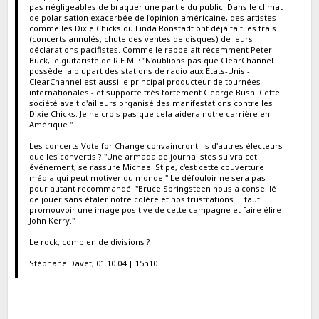
pas négligeables de braquer une partie du public. Dans le climat
de polarisation exacerbée de l'opinion américaine, des artistes
comme les Dixie Chicks ou Linda Ronstadt ont déjà fait les frais
(concerts annulés, chute des ventes de disques) de leurs
déclarations pacifistes. Comme le rappelait récemment Peter
Buck, le guitariste de R.E.M. : "N'oublions pas que ClearChannel
possède la plupart des stations de radio aux Etats-Unis -
ClearChannel est aussi le principal producteur de tournées
internationales - et supporte très fortement George Bush. Cette
société avait d'ailleurs organisé des manifestations contre les
Dixie Chicks. Je ne crois pas que cela aidera notre carrière en
Amérique."
Les concerts Vote for Change convaincront-ils d'autres électeurs
que les convertis ? "Une armada de journalistes suivra cet
événement, se rassure Michael Stipe, c'est cette couverture
média qui peut motiver du monde." Le défouloir ne sera pas
pour autant recommandé. "Bruce Springsteen nous a conseillé
de jouer sans étaler notre colère et nos frustrations. Il faut
promouvoir une image positive de cette campagne et faire élire
John Kerry."
Le rock, combien de divisions ?
Stéphane Davet, 01.10.04 | 15h10