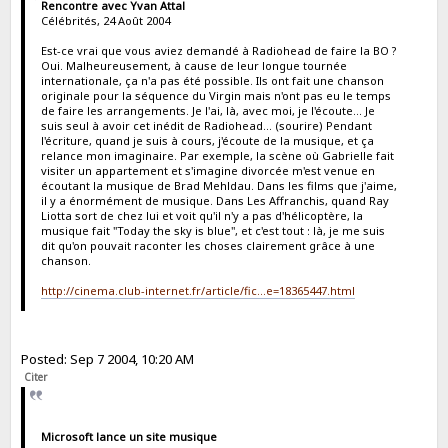
Rencontre avec Yvan Attal
Célébrités, 24 Août 2004
Est-ce vrai que vous aviez demandé à Radiohead de faire la BO ?
Oui. Malheureusement, à cause de leur longue tournée
internationale, ça n'a pas été possible. Ils ont fait une chanson
originale pour la séquence du Virgin mais n'ont pas eu le temps
de faire les arrangements. Je l'ai, là, avec moi, je l'écoute... Je
suis seul à avoir cet inédit de Radiohead... (sourire) Pendant
l'écriture, quand je suis à cours, j'écoute de la musique, et ça
relance mon imaginaire. Par exemple, la scène où Gabrielle fait
visiter un appartement et s'imagine divorcée m'est venue en
écoutant la musique de Brad Mehldau. Dans les films que j'aime,
il y a énormément de musique. Dans Les Affranchis, quand Ray
Liotta sort de chez lui et voit qu'il n'y a pas d'hélicoptère, la
musique fait "Today the sky is blue", et c'est tout : là, je me suis
dit qu'on pouvait raconter les choses clairement grâce à une
chanson.
http://cinema.club-internet.fr/article/fic...e=18365447.html
Posted: Sep 7 2004, 10:20 AM
Citer
Microsoft lance un site musique