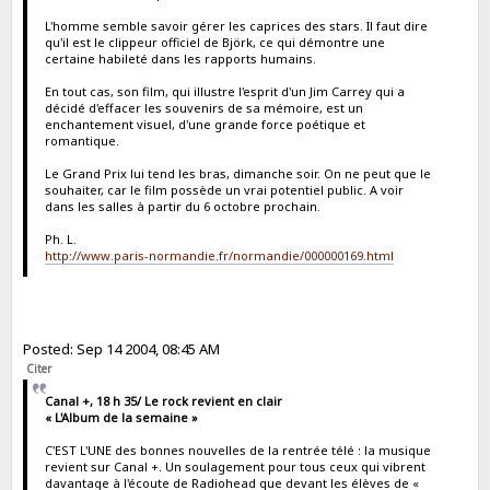
L'homme semble savoir gérer les caprices des stars. Il faut dire
qu'il est le clippeur officiel de Björk, ce qui démontre une
certaine habileté dans les rapports humains.
En tout cas, son film, qui illustre l'esprit d'un Jim Carrey qui a
décidé d'effacer les souvenirs de sa mémoire, est un
enchantement visuel, d'une grande force poétique et
romantique.
Le Grand Prix lui tend les bras, dimanche soir. On ne peut que le
souhaiter, car le film possède un vrai potentiel public. A voir
dans les salles à partir du 6 octobre prochain.
Ph. L.
http://www.paris-normandie.fr/normandie/000000169.html
Posted: Sep 14 2004, 08:45 AM
Citer
Canal +, 18 h 35/ Le rock revient en clair
« L'Album de la semaine »
C'EST L'UNE des bonnes nouvelles de la rentrée télé : la musique
revient sur Canal +. Un soulagement pour tous ceux qui vibrent
davantage à l'écoute de Radiohead que devant les élèves de «