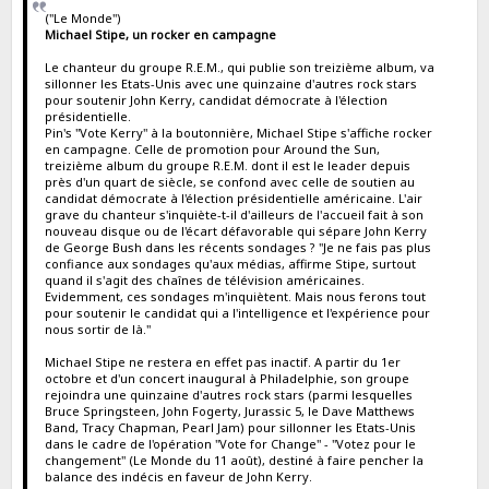
("Le Monde")
Michael Stipe, un rocker en campagne
Le chanteur du groupe R.E.M., qui publie son treizième album, va
sillonner les Etats-Unis avec une quinzaine d'autres rock stars
pour soutenir John Kerry, candidat démocrate à l'élection
présidentielle.
Pin's "Vote Kerry" à la boutonnière, Michael Stipe s'affiche rocker
en campagne. Celle de promotion pour Around the Sun,
treizième album du groupe R.E.M. dont il est le leader depuis
près d'un quart de siècle, se confond avec celle de soutien au
candidat démocrate à l'élection présidentielle américaine. L'air
grave du chanteur s'inquiète-t-il d'ailleurs de l'accueil fait à son
nouveau disque ou de l'écart défavorable qui sépare John Kerry
de George Bush dans les récents sondages ? "Je ne fais pas plus
confiance aux sondages qu'aux médias, affirme Stipe, surtout
quand il s'agit des chaînes de télévision américaines.
Evidemment, ces sondages m'inquiètent. Mais nous ferons tout
pour soutenir le candidat qui a l'intelligence et l'expérience pour
nous sortir de là."
Michael Stipe ne restera en effet pas inactif. A partir du 1er
octobre et d'un concert inaugural à Philadelphie, son groupe
rejoindra une quinzaine d'autres rock stars (parmi lesquelles
Bruce Springsteen, John Fogerty, Jurassic 5, le Dave Matthews
Band, Tracy Chapman, Pearl Jam) pour sillonner les Etats-Unis
dans le cadre de l'opération "Vote for Change" - "Votez pour le
changement" (Le Monde du 11 août), destiné à faire pencher la
balance des indécis en faveur de John Kerry.