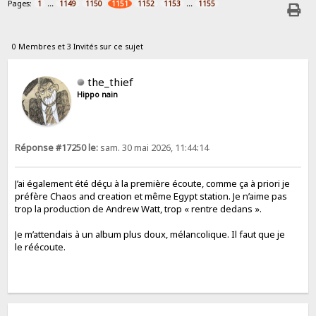
Pages:
...
...
1
1149
1150
1151
1152
1153
1155
0 Membres et 3 Invités sur ce sujet
the_thief
Hippo nain
Réponse #17250 le:
sam. 30 mai 2026, 11:44:14
J’ai également été déçu à la première écoute, comme ça à priori je
préfère Chaos and creation et même Egypt station. Je n’aime pas
trop la production de Andrew Watt, trop « rentre dedans ».
Je m’attendais à un album plus doux, mélancolique. Il faut que je
le réécoute.