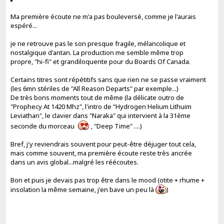
Ma première écoute ne m'a pas bouleversé, comme je l'aurais
espéré...
je ne retrouve pas le son presque fragile, mélancolique et
nostalgique d'antan. La production me semble même trop
propre, "hi-fi" et grandiloquente pour du Boards Of Canada.
Certains titres sont répétitifs sans que rien ne se passe vraiment
(les 6mn stériles de "All Reason Departs" par exemple...)
De très bons moments tout de même (la délicate outro de
"Prophecy At 1420 Mhz", l'intro de "Hydrogen Helium Lithuim
Leviathan", le clavier dans "Naraka" qui intervient à la 31ème
seconde du morceau
, "Deep Time" ....)
Bref, j'y reviendrais souvent pour peut-être déjuger tout cela,
mais comme souvent, ma première écoute reste très ancrée
dans un avis global...malgré les réécoutes.
Bon et puis je devais pas trop être dans le mood (otite + rhume +
insolation la même semaine, j'en bave un peu là
)