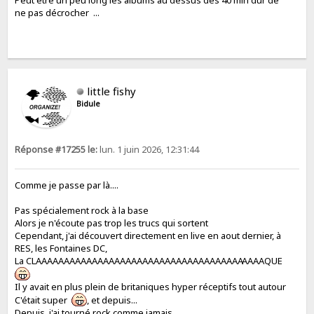
Peut être un peu long les albums au dessus des 40 min dur de
ne pas décrocher ...
little fishy
Bidule
Réponse #17255 le:
lun. 1 juin 2026, 12:31:44
Comme je passe par là....
Pas spécialement rock à la base
Alors je n'écoute pas trop les trucs qui sortent
Cependant, j'ai découvert directement en live en aout dernier, à
RES, les Fontaines DC,
La CLAAAAAAAAAAAAAAAAAAAAAAAAAAAAAAAAAAAAA
AAAAQUE
Il y avait en plus plein de britaniques hyper réceptifs tout autour
C'était super
, et depuis...
Depuis, j'ai tourné rock comme jamais