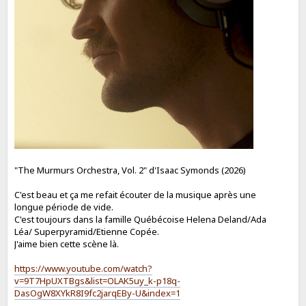
"The Murmurs Orchestra, Vol. 2" d'Isaac Symonds (2026)
C'est beau et ça me refait écouter de la musique après une
longue période de vide.
C'est toujours dans la famille Québécoise Helena Deland/Ada
Léa/ Superpyramid/Etienne Copée.
J'aime bien cette scène là.
https://www.youtube.com/watch?
v=9T7HpUXTBgs&list=OLAK5uy_k-p18q-
DasOgW8XYkR8I9fc2jarqEBy-U&index=1