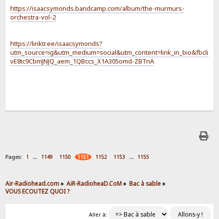
https://isaacsymonds.bandcamp.com/album/the-murmurs-
orchestra-vol-2
https://linktr.ee/isaacsymonds?
utm_source=ig&utm_medium=social&utm_content=link_in_bio&fb
vE8tc9CbmJNJQ_aem_1QBccs_X1A305omd-ZBTnA
Pages:
...
...
1
1149
1150
1151
1152
1153
1155
Air-Radiohead.com
»
AiR-RadioheaD.CoM
»
Bac à sable
»
VOUS ECOUTEZ QUOI ?
Aller à: