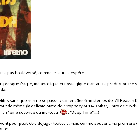
'a pas bouleversé, comme je l'aurais espéré...
on presque fragile, mélancolique et nostalgique d'antan. La production me
ada.
étitifs sans que rien ne se passe vraiment (les 6mn stériles de "All Reason 
ut de même (la délicate outro de "Prophecy At 1420 Mhz", l'intro de "Hydro
t à la 31ème seconde du morceau
, "Deep Time" ....)
ouvent pour peut-être déjuger tout cela, mais comme souvent, ma première 
outes.