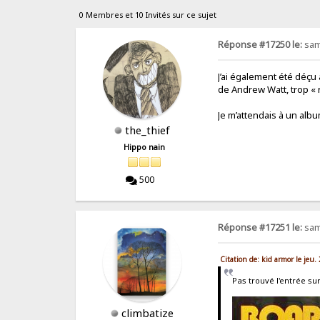
0 Membres et 10 Invités sur ce sujet
Réponse #17250 le:
sam.
J’ai également été déçu
de Andrew Watt, trop « 
Je m’attendais à un albu
the_thief
Hippo nain
500
Réponse #17251 le:
sam.
Citation de: kid armor le jeu
Pas trouvé l'entrée su
climbatize