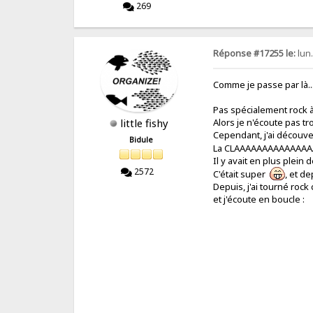
269
Réponse #17255 le:
lun.
Comme je passe par là...
Pas spécialement rock à
little fishy
Alors je n'écoute pas tr
Cependant, j'ai découver
Bidule
La CLAAAAAAAAAAAAA
Il y avait en plus plein
2572
C'était super
, et de
Depuis, j'ai tourné roc
et j'écoute en boucle :