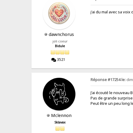
j'ai du mal avec sa voix
dawnchorus
joli coeur
Bidule
3521
Réponse #17254 le:
dim.
J'ai écouté le nouveau B
Pas de grande surprise 
Peut être un peu long l
Mclennon
Sklavax