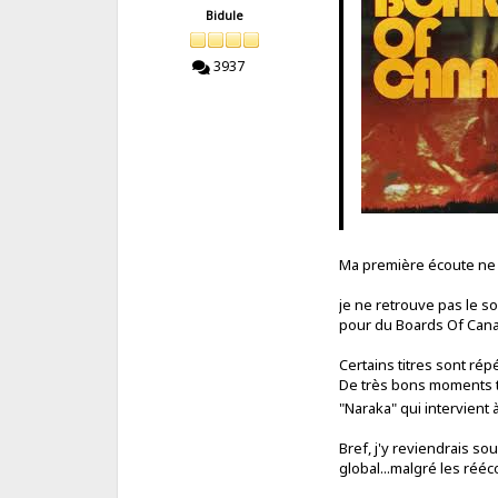
Bidule
3937
Ma première écoute ne m
je ne retrouve pas le s
pour du Boards Of Can
Certains titres sont rép
De très bons moments to
"Naraka" qui intervien
Bref, j'y reviendrais s
global...malgré les rééc