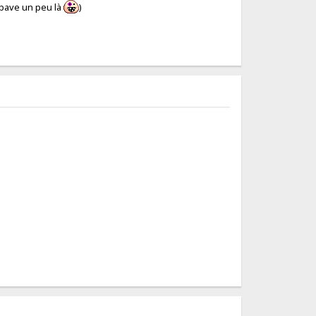
n bave un peu là
)