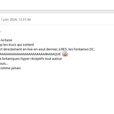
 1 juin 2026, 12:31:44
.
 la base
op les trucs qui sortent
t directement en live en aout dernier, à RES, les Fontaines DC,
AAAAAAAAAAAAAAAAAAAAAAAA
AAAAQUE
 de britaniques hyper réceptifs tout autour
puis...
k comme jamais