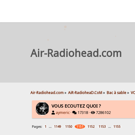
Air-Radiohead.com
Air-Radiohead.com
»
AiR-RadioheaD.CoM
»
Bac à sable
»
VO
VOUS ECOUTEZ QUOI ?
aymeric
·
17318 ·
7286102
Pages:
...
...
1
1149
1150
1151
1152
1153
1155