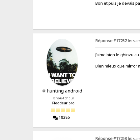
Bon et puis je devais p
Réponse #17252 le:
sam.
J’aime bien le ghinzu au 
Bien mieux que mirror m
hunting android
Tchou-tchou!
Floodeur pro
18286
Réponse #17253 le:
sam.