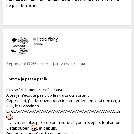
Peut être un peu long les albums au dessus des 40 min dur de
ne pas décrocher ...
little fishy
Bidule
Réponse #17255 le:
lun. 1 juin 2026, 12:31:44
Comme je passe par là....
Pas spécialement rock à la base
Alors je n'écoute pas trop les trucs qui sortent
Cependant, j'ai découvert directement en live en aout dernier, à
RES, les Fontaines DC,
La CLAAAAAAAAAAAAAAAAAAAAAAAAAAAAAAAAAAAAA
AAAAQUE
Il y avait en plus plein de britaniques hyper réceptifs tout autour
C'était super
, et depuis...
Depuis, j'ai tourné rock comme jamais