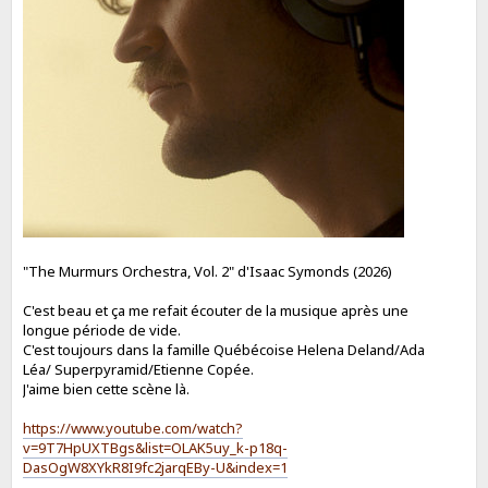
"The Murmurs Orchestra, Vol. 2" d'Isaac Symonds (2026)
C'est beau et ça me refait écouter de la musique après une
longue période de vide.
C'est toujours dans la famille Québécoise Helena Deland/Ada
Léa/ Superpyramid/Etienne Copée.
J'aime bien cette scène là.
https://www.youtube.com/watch?
v=9T7HpUXTBgs&list=OLAK5uy_k-p18q-
DasOgW8XYkR8I9fc2jarqEBy-U&index=1