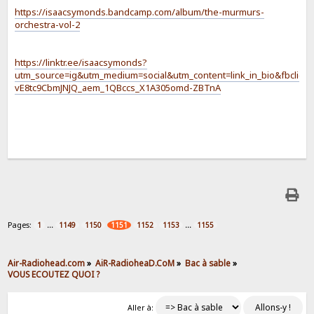
https://isaacsymonds.bandcamp.com/album/the-murmurs-
orchestra-vol-2
https://linktr.ee/isaacsymonds?
utm_source=ig&utm_medium=social&utm_content=link_in_bio&fb
vE8tc9CbmJNJQ_aem_1QBccs_X1A305omd-ZBTnA
Pages:
...
...
1
1149
1150
1151
1152
1153
1155
Air-Radiohead.com
»
AiR-RadioheaD.CoM
»
Bac à sable
»
VOUS ECOUTEZ QUOI ?
Aller à: