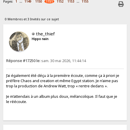
Pages:
...
...
1
1149
1150
1151
1152
1153
1155
0 Membres et 3 Invités sur ce sujet
the_thief
Hippo nain
Réponse #17250 le:
sam. 30 mai 2026, 11:44:14
J’ai également été déçu à la première écoute, comme ça à priori je
préfère Chaos and creation et même Egypt station. Je n’aime pas
trop la production de Andrew Watt, trop « rentre dedans ».
Je m’attendais à un album plus doux, mélancolique. Il faut que je
le réécoute.