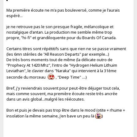
Ma première écoute ne m'a pas bouleversé, comme je l'aurais
espéré...
je ne retrouve pas le son presque fragile, mélancolique et
nostalgique d'antan. La production me semble même trop
propre, "hi-fi" et grandiloquente pour du Boards Of Canada.
Certains titres sont répétitifs sans que rien ne se passe vraiment
(les 6mn stériles de "All Reason Departs" par exemple...)
De très bons moments tout de même (la délicate outro de
"Prophecy At 1420 Mhz", l'intro de "Hydrogen Helium Lithuim
Leviathan", le clavier dans "Naraka" qui intervient à la 31ème
seconde du morceau
, "Deep Time" ....)
Bref, j'y reviendrais souvent pour peut-être déjuger tout cela,
mais comme souvent, ma première écoute reste très ancrée
dans un avis global...malgré les réécoutes.
Bon et puis je devais pas trop être dans le mood (otite + rhume +
insolation la même semaine, j'en bave un peu là
)