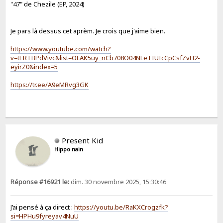
"47" de Chezile (EP, 2024)
Je pars là dessus cet aprèm. Je crois que j'aime bien.
https://www.youtube.com/watch?
v=tERTBPdVivc&list=OLAK5uy_nCb708O04NLeTIUIcCpCsfZvH2-
eyirZ0&index=5
https://tr.ee/A9eMRvg3GK
Present Kid
Hippo nain
Réponse #16921 le:
dim. 30 novembre 2025, 15:30:46
J’ai pensé à ça direct :
https://youtu.be/RaKXCrogzfk?
si=HPHu9fyreyav4NuU