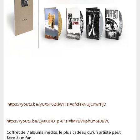
https://youtu.be/yUXxF62KiwY?si=qfcfzkNUjCnwrPJD
https://youtu.be/EyaK07D_p-0?si=fMYBVKphLm6IBBVC
Coffret de 7 albums inédits, le plus cadeau qu'un artiste peut
faire à un fan .