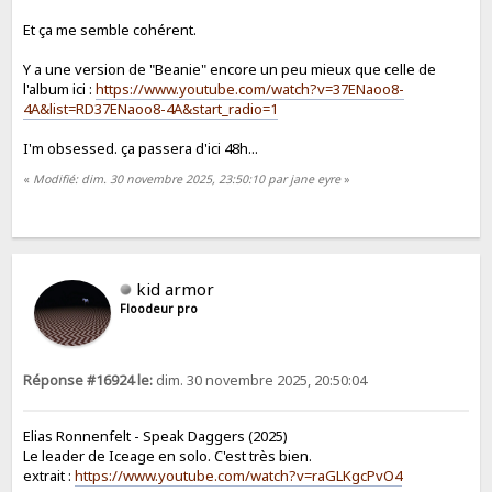
Et ça me semble cohérent.
Y a une version de "Beanie" encore un peu mieux que celle de
l'album ici :
https://www.youtube.com/watch?v=37ENaoo8-
4A&list=RD37ENaoo8-4A&start_radio=1
I'm obsessed. ça passera d'ici 48h...
«
Modifié: dim. 30 novembre 2025, 23:50:10 par jane eyre
»
kid armor
Floodeur pro
Réponse #16924 le:
dim. 30 novembre 2025, 20:50:04
Elias Ronnenfelt - Speak Daggers (2025)
Le leader de Iceage en solo. C'est très bien.
extrait :
https://www.youtube.com/watch?v=raGLKgcPvO4