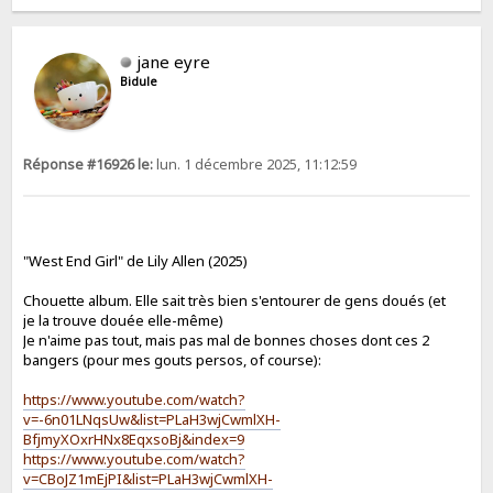
jane eyre
Bidule
Réponse #16926 le:
lun. 1 décembre 2025, 11:12:59
"West End Girl" de Lily Allen (2025)
Chouette album. Elle sait très bien s'entourer de gens doués (et
je la trouve douée elle-même)
Je n'aime pas tout, mais pas mal de bonnes choses dont ces 2
bangers (pour mes gouts persos, of course):
https://www.youtube.com/watch?
v=-6n01LNqsUw&list=PLaH3wjCwmlXH-
BfjmyXOxrHNx8EqxsoBj&index=9
https://www.youtube.com/watch?
v=CBoJZ1mEjPI&list=PLaH3wjCwmlXH-