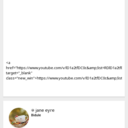
<a
href="https://www.youtube.com/v/lD1a2tfDC0c&amp;list=RDlD1a2tfDC0
target="_blank"
class="new_win">https://www.youtube.com/v/lD1a2tfDC0c&amp;list=R
jane eyre
Bidule