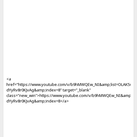
<a
href="https://www.youtube.com/v/b9hMWQEw_NI&amp;list=OLAK5uy
dYyRv8r0KJvAg&amp;index=8" target="_blank"
class="new_win">https://www.youtube.com/v/b9hMWQEw_NI&amp;li
dYyRv8r0KJvAg&amp;index=8</a>