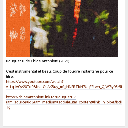
Bouquet II de Chloé Antoniotti (2025)
C'est instrumental et beau. Coup de foudre instantané pour ce
titre:
https://www.youtube.com/watch?
v=Lq1vQv20Td0&list=OLAK5uy_mIjjHNFRTbN7UqEFrwh_QJW7iy95r5EEY
https://chloeantoniotti.lnk.to/BouquetII?
utm_source=ig&utm_medium=social&utm_content=link_in_bio&f
Tg