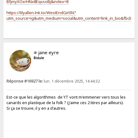
BfjmyXOxrHNx8EqxsoBj&index=8
https://lilyallen.lnk.to/WestEndGirlIN?
utm_source=ig&utm_medium=social&utm_content=link_in_bio&f
jane eyre
Bidule
Réponse #16927 le:
lun. 1 décembre 2025, 14:44:32
Est-ce que les algorithmes de YT vont m'emmener vers tous les
canards en plastique de la folk ? (j'aime ces 2 titres par ailleurs).
Si ça se trouve, il y en a d'autres.