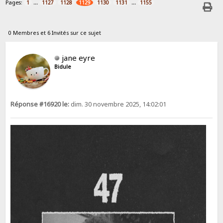
Pages:
...
...
1
1127
1128
1129
1130
1131
1155
0 Membres et 6 Invités sur ce sujet
jane eyre
Bidule
Réponse #16920 le:
dim. 30 novembre 2025, 14:02:01