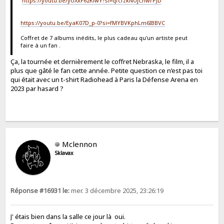
https://youtu.be/yUXxF62KiwY?si=qfcfzkNUjCnwrPJD
https://youtu.be/EyaK07D_p-0?si=fMYBVKphLm6IBBVC
Coffret de 7 albums inédits, le plus cadeau qu'un artiste peut
faire à un fan .
Ça, la tournée et dernièrement le coffret Nebraska, le film, il a
plus que gâté le fan cette année. Petite question ce n’est pas toi
qui était avec un t-shirt Radiohead à Paris la Défense Arena en
2023 par hasard ?
Mclennon
Sklavax
Réponse #16931 le:
mer. 3 décembre 2025, 23:26:19
J' étais bien dans la salle ce jour là oui.