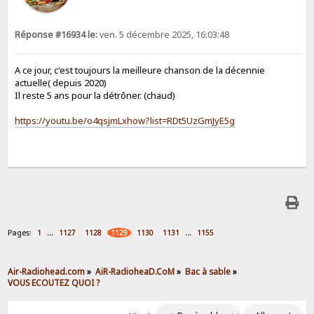
Réponse #16934 le:
ven. 5 décembre 2025, 16:03:48
A ce jour, c'est toujours la meilleure chanson de la décennie
actuelle( depuis 2020)
Il reste 5 ans pour la détrôner. (chaud)
https://youtu.be/o4qsjmLxhow?list=RDt5UzGmJyE5g
Pages:
...
...
1
1127
1128
1129
1130
1131
1155
Air-Radiohead.com
»
AiR-RadioheaD.CoM
»
Bac à sable
»
VOUS ECOUTEZ QUOI ?