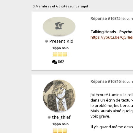
0 Membres et 6 Invités sur ce sujet
Réponse #16815 le:
ven.
Talking Heads - Psycho K
https://youtu.be/CJ5
Present Kid
Hippo nain
862
Réponse #16816 le:
ven.
J’ai écouté Luminal la 
dans un écrin de texture
le problème, les berceu
Mais j’aurais aimé quel
voix grave.
the_thief
Hippo nain
Il y’a quand même deux