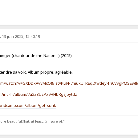
 13 juin 2025, 15:40:19
inger (chanteur de the National) (2025)
tendre sa voix. Album propre, agréable.
com/watch?v=GXDDkAvvMcQ&list=PLiN-7mukU_REqIXwdey4ih0VvgPMSEwtl
om/intl-fr/album/7a2Z3UzPx9HHbRgsJbytdz
.bandcamp.com/album/get-sunk
 beautiful.That, at least, I'm sure of."