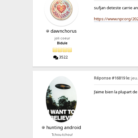
sufjan deteste carrie an
https://www.npr.org/20
dawnchorus
joli coeur
Bidule
3522
Réponse #16819 le:
jeu.
J’aime bien la plupart d
hunting android
Tchou-tchou!