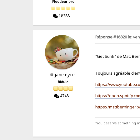
Floodeur pro
18288
Réponse #16820 le:
ven.
"Get Sunk" de Matt Bern
Toujours agréable d'en
jane eyre
Bidule
https://www.youtube.
https://open.spotify.c
4748
https://mattberninger
"You deserve something more