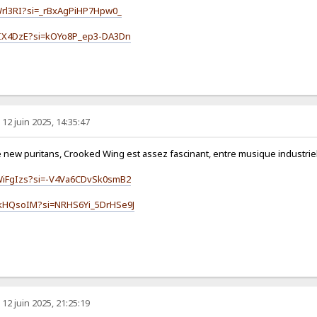
zWrl3RI?si=_rBxAgPiHP7Hpw0_
qsIX4DzE?si=kOYo8P_ep3-DA3Dn
 12 juin 2025, 14:35:47
new puritans, Crooked Wing est assez fascinant, entre musique industrie
MWiFgIzs?si=-V4Va6CDvSk0smB2
ykHQsoIM?si=NRHS6Yi_5DrHSe9J
 12 juin 2025, 21:25:19