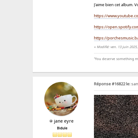
J'aime bien cet album. Vo
https://www.youtube.
https://open.spotify.
https://porchesmusic.
«
Modifié: ven. 13 juin 2025,
"You deserve something more
Réponse #16822 le:
sam.
jane eyre
Bidule