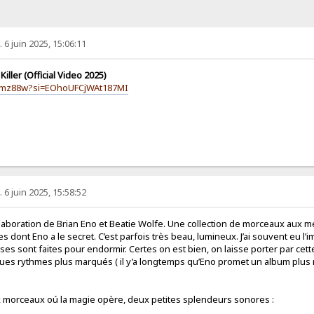
 6 juin 2025, 15:06:11
iller (Official Video 2025)
4eImz88w?si=EOhoUFCjWAt187MI
 6 juin 2025, 15:58:52
collaboration de Brian Eno et Beatie Wolfe. Une collection de morceaux aux m
s dont Eno a le secret. C’est parfois très beau, lumineux. J’ai souvent eu l
ses sont faites pour endormir. Certes on est bien, on laisse porter par c
ques rythmes plus marqués ( il y’a longtemps qu’Eno promet un album plus 
 morceaux oú la magie opère, deux petites splendeurs sonores :