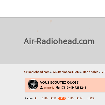
Air-Radiohead.com
Air-Radiohead.com
»
AiR-RadioheaD.CoM
»
Bac à sable
»
VO
VOUS ECOUTEZ QUOI ?
aymeric
·
17319 ·
7288248
Pages:
...
...
1
1120
1121
1122
1123
1124
1155