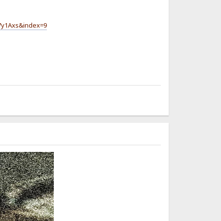
7y1Axs&index=9