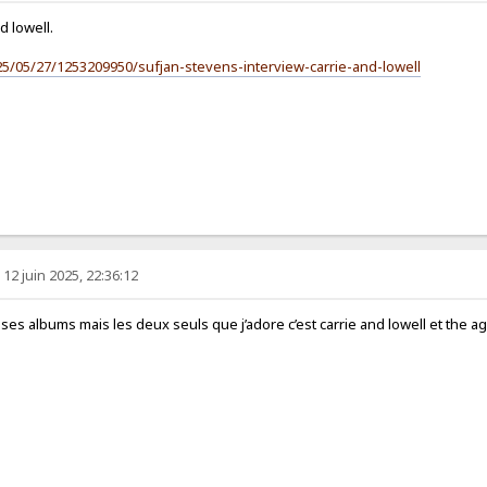
d lowell.
25/05/27/1253209950/sufjan-stevens-interview-carrie-and-lowell
 12 juin 2025, 22:36:12
e ses albums mais les deux seuls que j’adore c’est carrie and lowell et the a