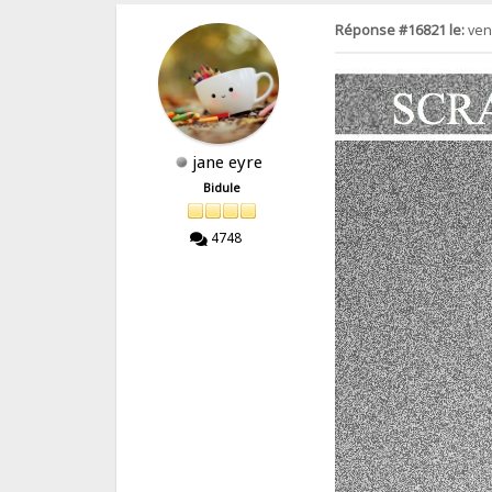
Réponse #16821 le:
ven.
jane eyre
Bidule
4748