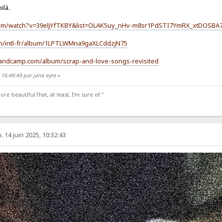
ilà.
com/watch?v=39eljYfTKBY&list=OLAK5uy_nHv-m8sr1PdSTI7YmRX_xtDOSBA
com/intl-fr/album/1LPTLWMna9gaXLCddzjN75
bandcamp.com/album/scrap-and-love-songs-revisited
 16:49:49 par jane eyre
»
 beautiful.That, at least, I'm sure of."
 14 juin 2025, 10:32:43