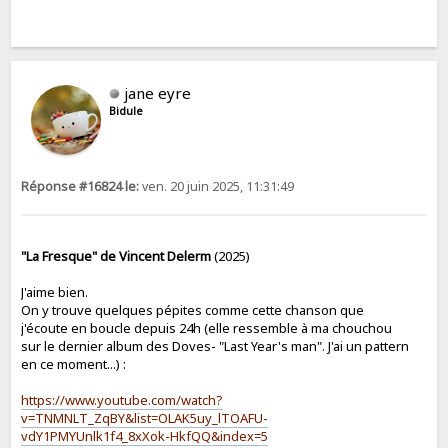
jane eyre
Bidule
Réponse #16824 le:
ven. 20 juin 2025, 11:31:49
"La Fresque" de Vincent Delerm
(2025)
J'aime bien.
On y trouve quelques pépites comme cette chanson que
j'écoute en boucle depuis 24h (elle ressemble à ma chouchou
sur le dernier album des Doves- "Last Year's man". J'ai un pattern
en ce moment...) :
https://www.youtube.com/watch?
v=TNMNLT_ZqBY&list=OLAK5uy_lTOAFU-
vdY1PMYUnlk1f4_8xXok-HkfQQ&index=5