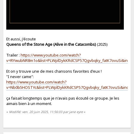
Et aussi, j'écoute
Queens of the Stone Age (Alive in the Catacombs)
(2025)
Trailer :
https://www.youtube.com/watch?
v=RYwubNR8m1o&list=PLWplDykKRdCSP57Qgvbqky_fatK7ovuSi&inde
Et on y trouve une de mes chansons favorites d'eux !
"I never came":
https://www.youtube.com/watch?
v=Nb0b5HOSTYc&list=PLWplDykKRdCSP57Qgvbqky_fatK7ovuSi&index
ça faisait longtemps que je n'avais pas écouté ce groupe. Je les
aimais bien à un moment.
«
Modifié: ven. 20 juin 2025, 11:56:03 par jane eyre
»