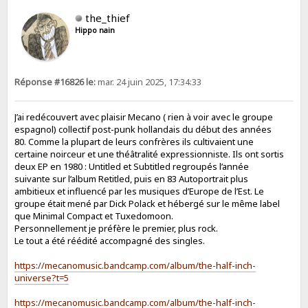
the_thief
Hippo nain
Réponse #16826 le:
mar. 24 juin 2025, 17:34:33
J’ai redécouvert avec plaisir Mecano ( rien à voir avec le groupe
espagnol) collectif post-punk hollandais du début des années
80. Comme la plupart de leurs confrères ils cultivaient une
certaine noirceur et une théâtralité expressionniste. Ils ont sortis
deux EP en 1980 : Untitled et Subtitled regroupés l’année
suivante sur l’album Retitled, puis en 83 Autoportrait plus
ambitieux et influencé par les musiques d’Europe de l’Est. Le
groupe était mené par Dick Polack et hébergé sur le même label
que Minimal Compact et Tuxedomoon.
Personnellement je préfère le premier, plus rock.
Le tout a été réédité accompagné des singles.
https://mecanomusic.bandcamp.com/album/the-half-inch-
universe?t=5
https://mecanomusic.bandcamp.com/album/the-half-inch-