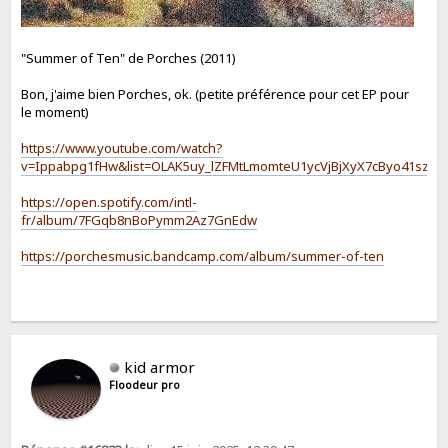
"Summer of Ten" de Porches (2011)
Bon, j'aime bien Porches, ok. (petite préférence pour cet EP pour
le moment)
https://www.youtube.com/watch?
v=Ippabpg1fHw&list=OLAK5uy_lZFMtLmomteU1ycVjBjXyX7cByo41sz7A
https://open.spotify.com/intl-
fr/album/7FGqb8nBoPymm2Az7GnEdw
https://porchesmusic.bandcamp.com/album/summer-of-ten
kid armor
Floodeur pro