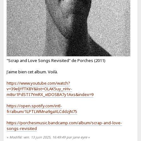
"Scrap and Love Songs Revisited" de Porches (2011)
J'aime bien cet album. Voilà.
https://www.youtube.com/watch?
v=39eljYfTKBY&list=OLAK5uy_nHv-
m8sr1PdSTI7YmRX_xtDOSBA7y1Axs&index=9
https://open.spotify.com/intl-
fr/album/1LPTLWMna9gaXLCddzjN75
https://porchesmusic.bandcamp.com/album/scrap-and-love-
songs-revisited
«
Modifié: ven. 13 juin 2025, 16:49:49 par jane eyre
»