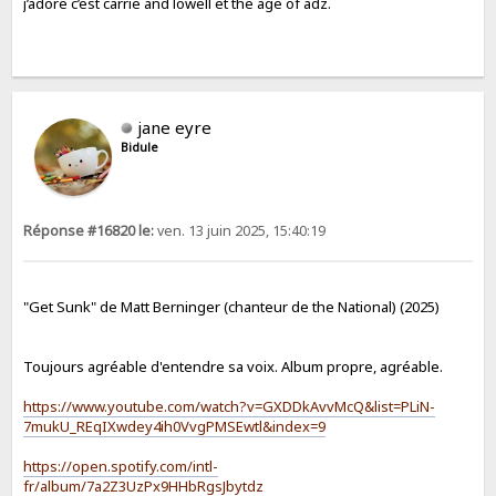
j’adore c’est carrie and lowell et the age of adz.
jane eyre
Bidule
Réponse #16820 le:
ven. 13 juin 2025, 15:40:19
"Get Sunk" de Matt Berninger (chanteur de the National) (2025)
Toujours agréable d'entendre sa voix. Album propre, agréable.
https://www.youtube.com/watch?v=GXDDkAvvMcQ&list=PLiN-
7mukU_REqIXwdey4ih0VvgPMSEwtl&index=9
https://open.spotify.com/intl-
fr/album/7a2Z3UzPx9HHbRgsJbytdz