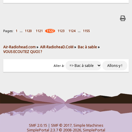
Pages:
...
...
1
1120
1121
1122
1123
1124
1155
Air-Radiohead.com
»
AiR-RadioheaD.CoM
»
Bac à sable
»
VOUS ECOUTEZ QUOI ?
Aller à:
SMF 2.0.15
|
SMF © 2017
,
Simple Machines
SimplePortal 2.3.7 © 2008-2026, SimplePortal