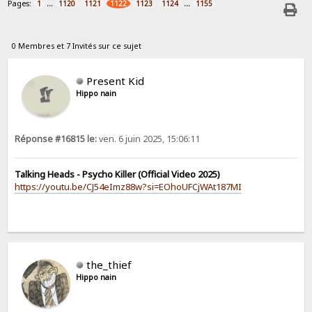
Pages:
...
...
1
1120
1121
1122
1123
1124
1155
0 Membres et 7 Invités sur ce sujet
Present Kid
Hippo nain
Réponse #16815 le:
ven. 6 juin 2025, 15:06:11
Talking Heads - Psycho Killer (Official Video 2025)
https://youtu.be/CJ54eImz88w?si=EOhoUFCjWAt187MI
the_thief
Hippo nain