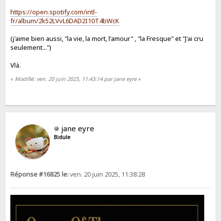
https://open.spotify.com/intl-
fr/album/2k52LVvL6DAD2I10T4bWcK
(j'aime bien aussi, "la vie, la mort, l'amour" , "la Fresque" et "J'ai cru
seulement...")
Vlà.
«
Modifié: ven. 20 juin 2025, 11:43:14 par jane eyre
»
jane eyre
Bidule
Réponse #16825 le:
ven. 20 juin 2025, 11:38:28