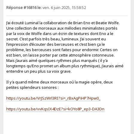
Réponse #16816 le:
ven. 6 juin 2025, 15:58:52
J’ai écouté Luminal la collaboration de Brian Eno et Beatie Wolfe.
Une collection de morceaux aux mélodies minimalistes portés
par la voix de Wolfe dans un écrin de textures dont Eno a le
secret. C’est parfois très beau, lumineux. J’ai souvent eu
l’impression d’écouter des berceuses et c’est bien ça le
problème, les berceuses sont faites pour endormir. Certes on
est bien, on laisse porter par cette atmosphère cotonneuse.
Mais j’aurais aimé quelques rythmes plus marqués ( il y’a
longtemps qu’Eno promet un album plus rythmique), j’aurais aimé
entendre un peu plus sa voix grave.
Il y’a quand même deux morceaux oú la magie opère, deux
petites splendeurs sonores :
https://youtu.be/VrJSzWrl3RI?si=_rBxAgPiHP7Hpw0_
https://youtu.be/vvKqsIX4DzE?si=kOYo8P_ep3-DA3Dn