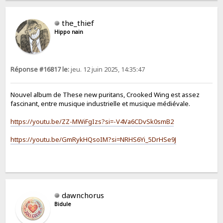
the_thief
Hippo nain
Réponse #16817 le:
jeu. 12 juin 2025, 14:35:47
Nouvel album de These new puritans, Crooked Wing est assez
fascinant, entre musique industrielle et musique médiévale.
https://youtu.be/ZZ-MWiFgIzs?si=-V4Va6CDvSk0smB2
https://youtu.be/GmRykHQsoIM?si=NRHS6Yi_5DrHSe9J
dawnchorus
Bidule