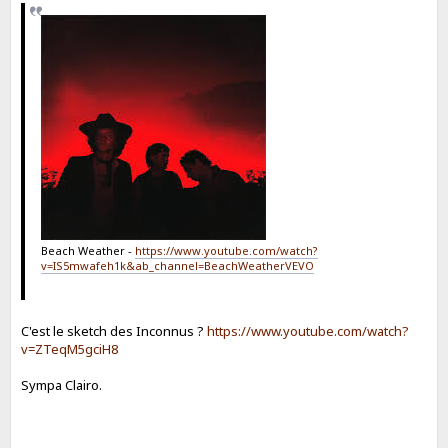
Beach Weather -
https://www.youtube.com/watch?
v=IS5mwafeh1k&ab_channel=BeachWeatherVEVO
C'est le sketch des Inconnus ?
https://www.youtube.com/watch?
v=ZTeqM5gciH8
Sympa Clairo.