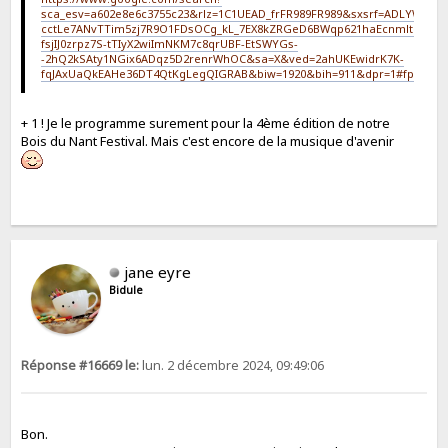
sca_esv=a602e8e6c3755c23&rlz=1C1UEAD_frFR989FR989&sxsrf=ADLYWIL
cctLe7ANvTTim5zj7R9O1FDsOCg_kL_7EX8kZRGeD6BWqp621haEcnmltb8PK2
fsjIJ0zrpz7S-tTIyX2wiImNKM7c8qrUBF-EtSWYGs-
-2hQ2kSAty1NGix6ADqz5D2renrWhOC&sa=X&ved=2ahUKEwidrK7K-
fqJAxUaQkEAHe36DT4QtKgLegQIGRAB&biw=1920&bih=911&dpr=1#fpstate=ive
+ 1 ! Je le programme surement pour la 4ème édition de notre
Bois du Nant Festival. Mais c'est encore de la musique d'avenir
jane eyre
Bidule
Réponse #16669 le:
lun. 2 décembre 2024, 09:49:06
Bon.