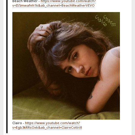
Beach Weather -
https://www.youtube.com/watch?
v=IS5mwafeh1k&ab_channel=BeachWeatherVEVO
Clairo -
https://www.youtube.com/watch?
v=Egb3kRRsOxk&ab_channel=ClaireCottrill