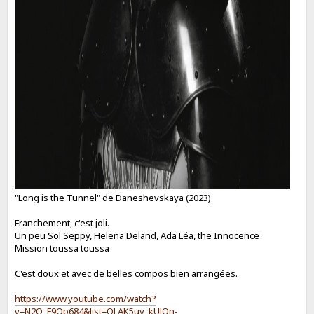
"Long is the Tunnel" de Daneshevskaya (2023)
Franchement, c'est joli.
Un peu Sol Seppy, Helena Deland, Ada Léa, the Innocence
Mission toussa toussa
C'est doux et avec de belles compos bien arrangées.
https://www.youtube.com/watch?
v=N2Q_F9Qp684&list=OLAK5uy_kUJQn-