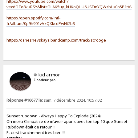
https://www.youtube.com/watch?
v=xdOTo8kuRSY&list=OLAK5uy_kHKoQHU6USEmYQWzbLu0o5P1tVVnXE
https://open.spotify.com/intl-
fr/album/0p9h901vVxQXkcdPwNt2bS
https://daneshevskaya.bandcamp.com/track/scrooge
kid armor
Floodeur pro
Réponse #16677 le:
sam. 7 décembre 2024, 10:57:02
Sunset rubdown - Always Happy To Explode (2024)
Oh merci Climbatize de m'avoir appris avec ton top 10 que Sunset
Rubdown était de retour !!!
Et c'est franchement très bien !!!
extraits :