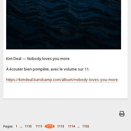
Kim Deal — Nobody loves you more
À écouter bien pompète, avec le volume sur 11.
https://kimdeal.bandcamp.com/album/nobody-loves-you-more
Pages:
...
...
1
1110
1111
1112
1113
1114
1155