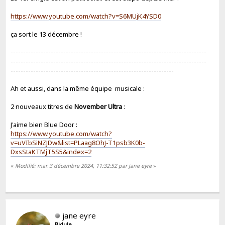
https://www.youtube.com/watch?v=S6MUjK4YSD0
ça sort le 13 décembre !
------------------------------------------------------------------------------
------------------------------------------------------------------------------
-----------------------------------------------------------------
Ah et aussi, dans la même équipe musicale :
2 nouveaux titres de
November Ultra
:
J'aime bien Blue Door :
https://www.youtube.com/watch?
v=uVIbSiNZJDw&list=PLaag8OhJ-T1psb3K0b-
DxsStaKTMjT5S5&index=2
«
Modifié: mar. 3 décembre 2024, 11:32:52 par jane eyre
»
jane eyre
Bidule