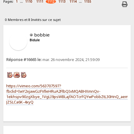
Pages:
...
...
1
1110
1111
1112
1113
1114
1155
0 Membres et 8 Invités sur ce sujet
bobbie
Bidule
Réponse #16665 le:
mar. 26 novembre 2024, 21:59:09
https://vimeo.com/563707597?
fbclid=IwY2xjawGzFVlleHRuA2FlbQIxMQABHXmnQv-
1ekhspv90zgXbye_1VgLI9psWBLajfAOTcrFQYwPobbZtL30HnQ_aem_
JZSLCa6K-4xyQ