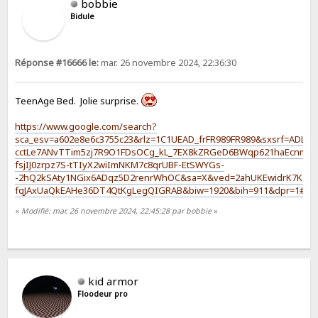
bobbie
Bidule
Réponse #16666 le:
mar. 26 novembre 2024, 22:36:30
TeenAge Bed. Jolie surprise.
https://www.google.com/search?
sca_esv=a602e8e6c3755c23&rlz=1C1UEAD_frFR989FR989&sxsrf=AD
cctLe7ANvTTim5zj7R9O1FDsOCg_kL_7EX8kZRGeD6BWqp621haEcnmltb
fsjIJ0zrpz7S-tTIyX2wiImNKM7c8qrUBF-EtSWYGs-
-2hQ2kSAty1NGix6ADqz5D2renrWhOC&sa=X&ved=2ahUKEwidrK7K-
fqJAxUaQkEAHe36DT4QtKgLegQIGRAB&biw=1920&bih=911&dpr=1#fpstate
«
Modifié: mar. 26 novembre 2024, 22:45:28 par bobbie
»
kid armor
Floodeur pro