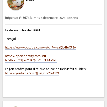
Réponse #16674 le:
mer. 4 décembre 2024, 18:47:45
Le dernier titre de
Beirut
Très joli :
https://www.youtube.com/watch?v=aaQLHfuXF2A
https://open.spotify.com/intl-
fr/album/52JLrnYUkQshCqrNLMnSYn
Et, j'en profite pour dire que ce live de Beirut fait du bien :
https://youtu.be/sxzQJ5eQptk?t=1121