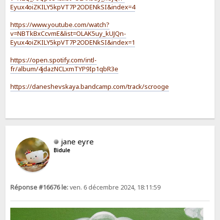
Eyux4oiZKILY5kpVT7P2ODENkSI&index=4
https://www.youtube.com/watch?
v=NBTkBxCcvmE&list=OLAK5uy_kUJQn-
Eyux4oiZKILY5kpVT7P2ODENkSI&index=1
https://open.spotify.com/intl-
fr/album/4jdazNCLxmTYP9Ip1qbR3e
https://daneshevskaya.bandcamp.com/track/scrooge
jane eyre
Bidule
Réponse #16676 le:
ven. 6 décembre 2024, 18:11:59