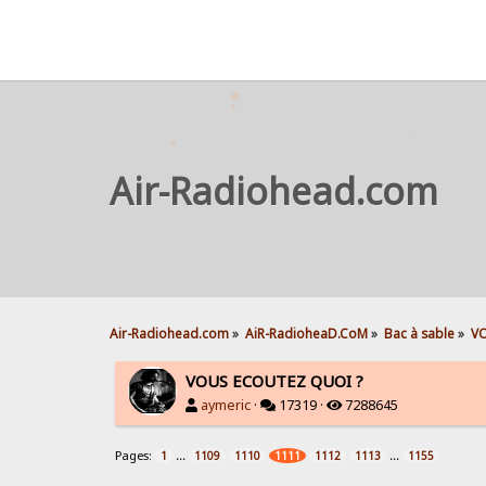
Air-Radiohead.com
Air-Radiohead.com
»
AiR-RadioheaD.CoM
»
Bac à sable
»
VO
VOUS ECOUTEZ QUOI ?
aymeric
·
17319 ·
7288645
Pages:
...
...
1
1109
1110
1111
1112
1113
1155