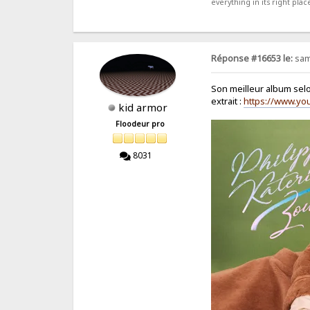
everything in its right place
Réponse #16653 le:
sam
Son meilleur album sel
extrait :
https://www.y
kid armor
Floodeur pro
8031