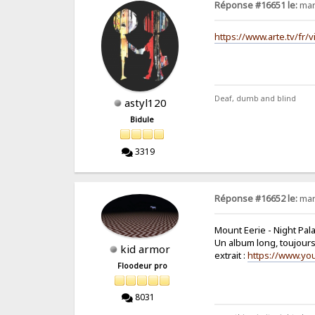
Réponse #16651 le:
mar
https://www.arte.tv/fr
Deaf, dumb and blind
astyl120
Bidule
3319
Réponse #16652 le:
mar
Mount Eerie - Night Pal
Un album long, toujours
kid armor
extrait :
https://www.y
Floodeur pro
8031