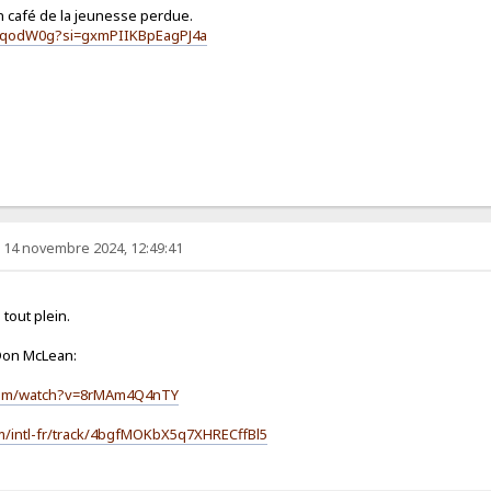
n café de la jeunesse perdue.
HKqodW0g?si=gxmPIIKBpEagPJ4a
. 14 novembre 2024, 12:49:41
 tout plein.
 Don McLean:
com/watch?v=8rMAm4Q4nTY
om/intl-fr/track/4bgfMOKbX5q7XHRECffBl5