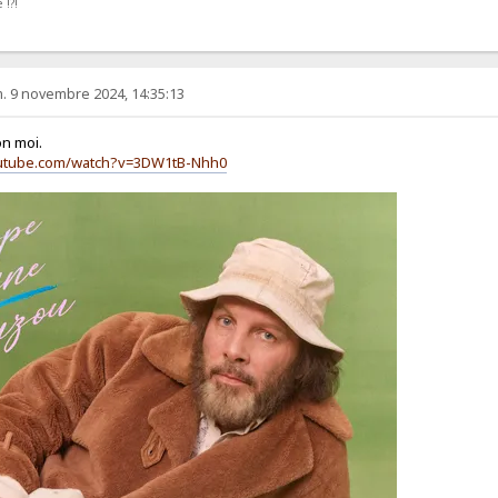
 !?!
. 9 novembre 2024, 14:35:13
on moi.
outube.com/watch?v=3DW1tB-Nhh0