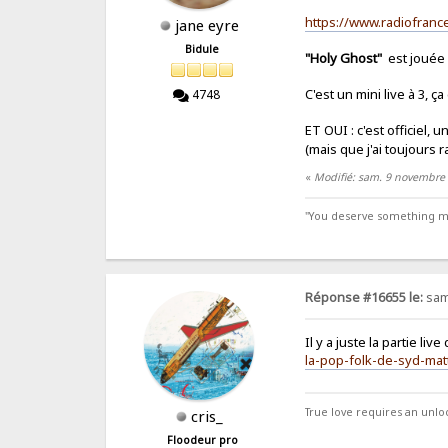
https://www.radiofranc
jane eyre
Bidule
"Holy Ghost"
est jouée à
C'est un mini live à 3, ç
4748
ET OUI : c'est officiel,
(mais que j'ai toujours ra
«
Modifié: sam. 9 novembre 
"You deserve something more
Réponse #16655 le:
sam
Il y a juste la partie live
la-pop-folk-de-syd-mat
True love requires an unl
cris_
Floodeur pro