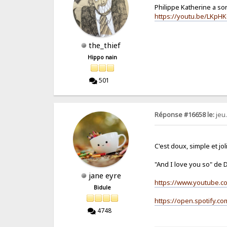
Philippe Katherine a so
https://youtu.be/LKp
the_thief
Hippo nain
501
Réponse #16658 le:
jeu
C'est doux, simple et joli
"And I love you so" de
jane eyre
https://www.youtube.
Bidule
https://open.spotify.c
4748