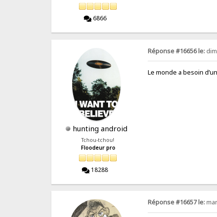
6866
Réponse #16656 le:
dim
Le monde a besoin d’un
hunting android
Tchou-tchou!
Floodeur pro
18288
Réponse #16657 le:
mar