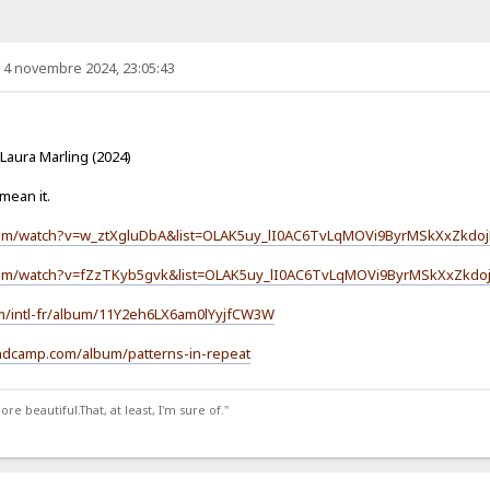
. 4 novembre 2024, 23:05:43
 Laura Marling (2024)
mean it.
com/watch?v=w_ztXgluDbA&list=OLAK5uy_lI0AC6TvLqMOVi9ByrMSkXxZkdo
com/watch?v=fZzTKyb5gvk&list=OLAK5uy_lI0AC6TvLqMOVi9ByrMSkXxZkdo
om/intl-fr/album/11Y2eh6LX6am0lYyjfCW3W
andcamp.com/album/patterns-in-repeat
 beautiful.That, at least, I'm sure of."