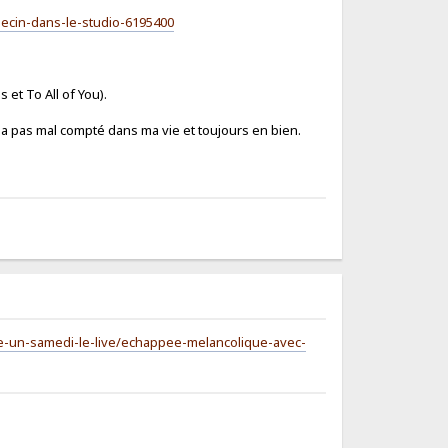
decin-dans-le-studio-6195400
s et To All of You).
ui a pas mal compté dans ma vie et toujours en bien.
me-un-samedi-le-live/echappee-melancolique-avec-