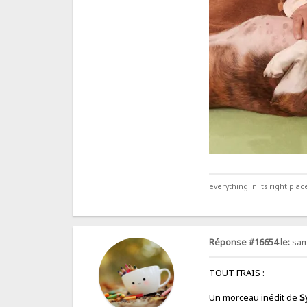
everything in its right place
Réponse #16654 le:
sam
TOUT FRAIS :
Un morceau inédit de
S