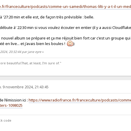
e.fr/franceculture/podcasts/comme-un-samedi/thomas-lilti-y-a-t-il-un-me
 '27:20 min et elle est, de façon très prévisible : belle.
a débute à' 22:30 min si vous voulez écouter en entier (il y a aussi Cloudflake
 un nouvel album se prépare et ça me réjouit bien fort car c'est un groupe q
té en live... et j'avais bien les boules !
)
2024, 20:32:44 par jane eyre
»
 beautiful.That, at least, I'm sure of."
. 9 novembre 2024, 21:43:45
 de l’émission ici :
https://www.radiofrance.fr/franceculture/podcasts/com
ters-1098025
ock code