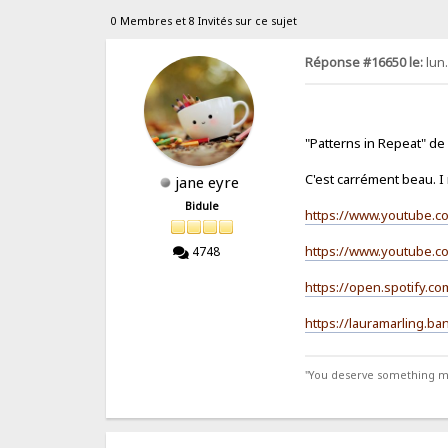
0 Membres et 8 Invités sur ce sujet
Réponse #16650 le:
lun
"Patterns in Repeat" de
C'est carrément beau. I 
jane eyre
Bidule
https://www.youtube.
https://www.youtube.
4748
https://open.spotify.c
https://lauramarling.b
"You deserve something more