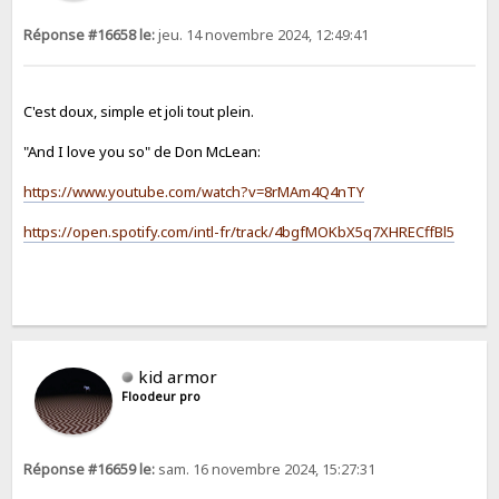
Réponse #16658 le:
jeu. 14 novembre 2024, 12:49:41
C'est doux, simple et joli tout plein.
"And I love you so" de Don McLean:
https://www.youtube.com/watch?v=8rMAm4Q4nTY
https://open.spotify.com/intl-fr/track/4bgfMOKbX5q7XHRECffBl5
kid armor
Floodeur pro
Réponse #16659 le:
sam. 16 novembre 2024, 15:27:31