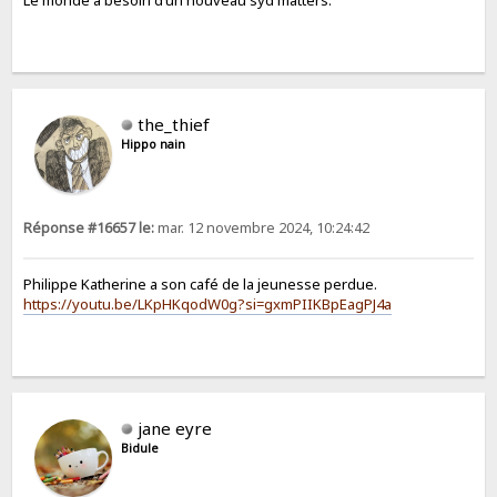
Le monde a besoin d’un nouveau syd matters.
the_thief
Hippo nain
Réponse #16657 le:
mar. 12 novembre 2024, 10:24:42
Philippe Katherine a son café de la jeunesse perdue.
https://youtu.be/LKpHKqodW0g?si=gxmPIIKBpEagPJ4a
jane eyre
Bidule