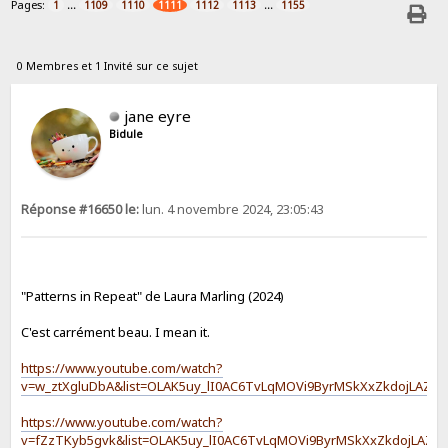
Pages:
...
...
1
1109
1110
1111
1112
1113
1155
0 Membres et 1 Invité sur ce sujet
jane eyre
Bidule
Réponse #16650 le:
lun. 4 novembre 2024, 23:05:43
"Patterns in Repeat" de Laura Marling (2024)
C'est carrément beau. I mean it.
https://www.youtube.com/watch?
v=w_ztXgluDbA&list=OLAK5uy_lI0AC6TvLqMOVi9ByrMSkXxZkdojLAZYA
https://www.youtube.com/watch?
v=fZzTKyb5gvk&list=OLAK5uy_lI0AC6TvLqMOVi9ByrMSkXxZkdojLAZYA