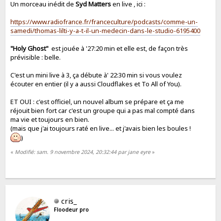
Un morceau inédit de
Syd Matters
en live , ici :
https://www.radiofrance.fr/franceculture/podcasts/comme-un-
samedi/thomas-lilti-y-a-t-il-un-medecin-dans-le-studio-6195400
"Holy Ghost"
est jouée à '27:20 min et elle est, de façon très
prévisible : belle.
C'est un mini live à 3, ça débute à' 22:30 min si vous voulez
écouter en entier (il y a aussi Cloudflakes et To All of You).
ET OUI : c'est officiel, un nouvel album se prépare et ça me
réjouit bien fort car c'est un groupe qui a pas mal compté dans
ma vie et toujours en bien.
(mais que j'ai toujours raté en live... et j'avais bien les boules !
)
«
Modifié: sam. 9 novembre 2024, 20:32:44 par jane eyre
»
cris_
Floodeur pro