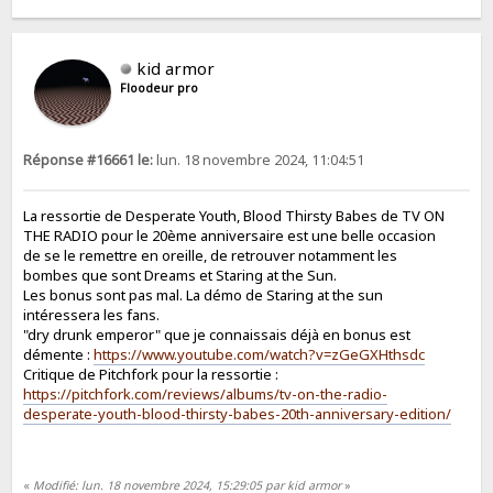
kid armor
Floodeur pro
Réponse #16661 le:
lun. 18 novembre 2024, 11:04:51
La ressortie de Desperate Youth, Blood Thirsty Babes de TV ON
THE RADIO pour le 20ème anniversaire est une belle occasion
de se le remettre en oreille, de retrouver notamment les
bombes que sont Dreams et Staring at the Sun.
Les bonus sont pas mal. La démo de Staring at the sun
intéressera les fans.
"dry drunk emperor" que je connaissais déjà en bonus est
démente :
https://www.youtube.com/watch?v=zGeGXHthsdc
Critique de Pitchfork pour la ressortie :
https://pitchfork.com/reviews/albums/tv-on-the-radio-
desperate-youth-blood-thirsty-babes-20th-anniversary-edition/
«
Modifié: lun. 18 novembre 2024, 15:29:05 par kid armor
»