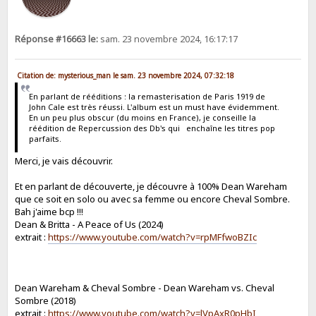
Réponse #16663 le:
sam. 23 novembre 2024, 16:17:17
Citation de: mysterious_man le sam. 23 novembre 2024, 07:32:18
En parlant de rééditions : la remasterisation de Paris 1919 de
John Cale est très réussi. L'album est un must have évidemment.
En un peu plus obscur (du moins en France), je conseille la
réédition de Repercussion des Db's qui enchaîne les titres pop
parfaits.
Merci, je vais découvrir.
Et en parlant de découverte, je découvre à 100% Dean Wareham
que ce soit en solo ou avec sa femme ou encore Cheval Sombre.
Bah j'aime bcp !!!
Dean & Britta - A Peace of Us (2024)
extrait :
https://www.youtube.com/watch?v=rpMFfwoBZIc
Dean Wareham & Cheval Sombre - Dean Wareham vs. Cheval
Sombre (2018)
extrait :
https://www.youtube.com/watch?v=lVpAxR0pHbI