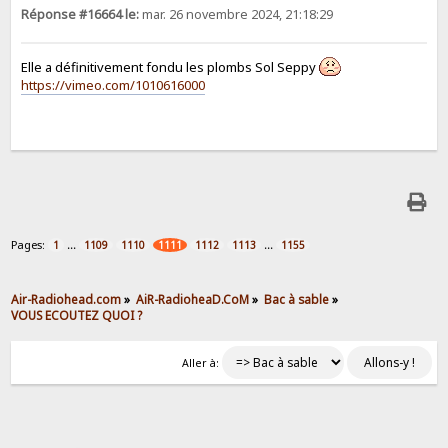
Réponse #16664 le:
mar. 26 novembre 2024, 21:18:29
Elle a définitivement fondu les plombs Sol Seppy
https://vimeo.com/1010616000
Pages:
...
...
1
1109
1110
1111
1112
1113
1155
Air-Radiohead.com
»
AiR-RadioheaD.CoM
»
Bac à sable
»
VOUS ECOUTEZ QUOI ?
Aller à: