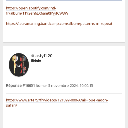
https://open.spotify.com/intl-
fr/album/11Y2eh6LX6am0lYyjfCW3W
https://lauramarling.bandcamp.com/album/patterns-in-repeat
astyl120
Bidule
Réponse #16651 le:
mar. 5 novembre 2024, 10:00:15
https://www.arte.tv/fr/videos/121899-000-A/air-joue-moon-
safari/