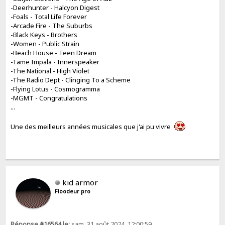
-Deerhunter - Halcyon Digest
-Foals - Total Life Forever
-Arcade Fire - The Suburbs
-Black Keys - Brothers
-Women - Public Strain
-Beach House - Teen Dream
-Tame Impala - Innerspeaker
-The National - High Violet
-The Radio Dept - Clinging To a Scheme
-Flying Lotus - Cosmogramma
-MGMT - Congratulations
...
Une des meilleurs années musicales que j'ai pu vivre
kid armor
Floodeur pro
Réponse #16564 le:
sam. 31 août 2024, 12:00:59