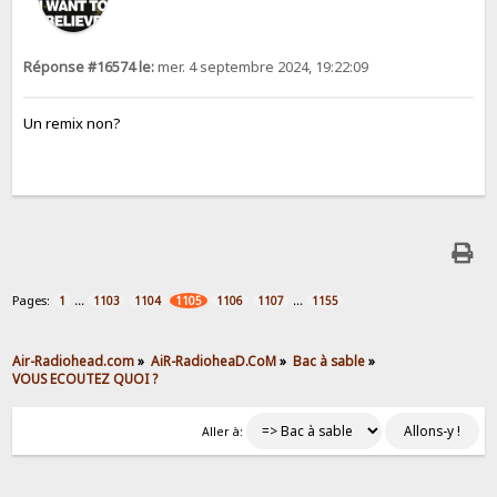
Réponse #16574 le:
mer. 4 septembre 2024, 19:22:09
Un remix non?
Pages:
...
...
1
1103
1104
1105
1106
1107
1155
Air-Radiohead.com
»
AiR-RadioheaD.CoM
»
Bac à sable
»
VOUS ECOUTEZ QUOI ?
Aller à: