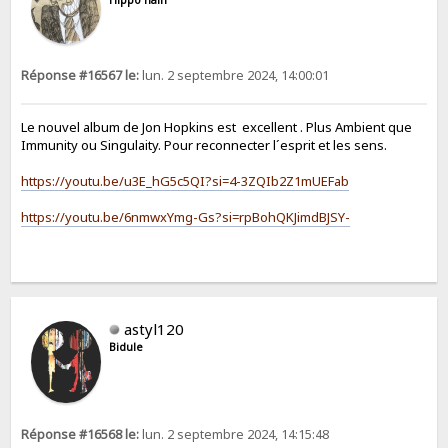
Hippo nain
Réponse #16567 le:
lun. 2 septembre 2024, 14:00:01
Le nouvel album de Jon Hopkins est excellent . Plus Ambient que
Immunity ou Singulaity. Pour reconnecter l´esprit et les sens.
https://youtu.be/u3E_hG5c5QI?si=4-3ZQIb2Z1mUEFab
https://youtu.be/6nmwxYmg-Gs?si=rpBohQKJimdBJSY-
astyl120
Bidule
Réponse #16568 le:
lun. 2 septembre 2024, 14:15:48