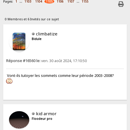
Pages:
...
...
1
1103
1104
1105
1106
1107
1155
0 Membres et 6 Invités sur ce sujet
climbatize
Bidule
Réponse #16560 le:
ven. 30 août 2024, 17:10:50
Vont-ils tutoyer les sommets comme leur période 2003-2008?
kid armor
Floodeur pro