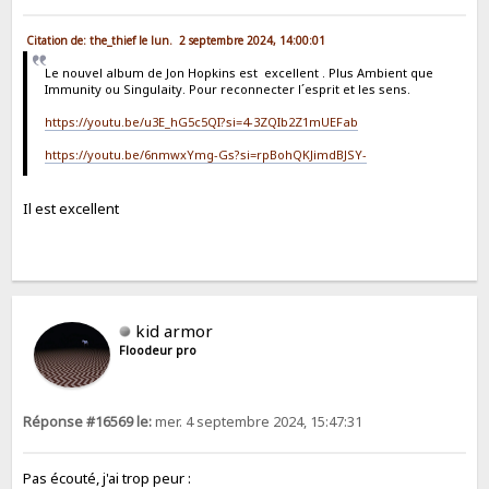
Citation de: the_thief le lun. 2 septembre 2024, 14:00:01
Le nouvel album de Jon Hopkins est excellent . Plus Ambient que
Immunity ou Singulaity. Pour reconnecter l´esprit et les sens.
https://youtu.be/u3E_hG5c5QI?si=4-3ZQIb2Z1mUEFab
https://youtu.be/6nmwxYmg-Gs?si=rpBohQKJimdBJSY-
Il est excellent
kid armor
Floodeur pro
Réponse #16569 le:
mer. 4 septembre 2024, 15:47:31
Pas écouté, j'ai trop peur :