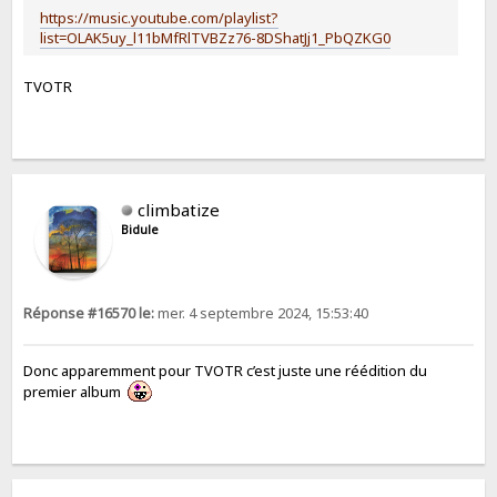
https://music.youtube.com/playlist?
list=OLAK5uy_l11bMfRlTVBZz76-8DShatJj1_PbQZKG0
TVOTR
climbatize
Bidule
Réponse #16570 le:
mer. 4 septembre 2024, 15:53:40
Donc apparemment pour TVOTR c’est juste une réédition du
premier album