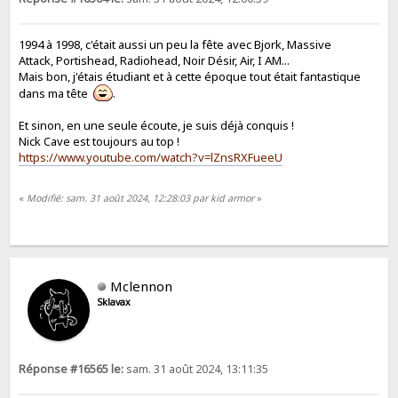
1994 à 1998, c'était aussi un peu la fête avec Bjork, Massive
Attack, Portishead, Radiohead, Noir Désir, Air, I AM...
Mais bon, j'étais étudiant et à cette époque tout était fantastique
dans ma tête
.
Et sinon, en une seule écoute, je suis déjà conquis !
Nick Cave est toujours au top !
https://www.youtube.com/watch?v=lZnsRXFueeU
«
Modifié: sam. 31 août 2024, 12:28:03 par kid armor
»
Mclennon
Sklavax
Réponse #16565 le:
sam. 31 août 2024, 13:11:35