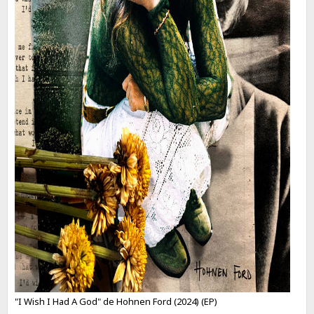
"I Wish I Had A God" de Hohnen Ford (2024) (EP)