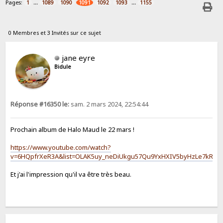
Pages:
...
...
1
1089
1090
1091
1092
1093
1155
0 Membres et 3 Invités sur ce sujet
jane eyre
Bidule
Réponse #16350 le:
sam. 2 mars 2024, 22:54:44
Prochain album de Halo Maud le 22 mars !
https://www.youtube.com/watch?
v=6HQpfrXeR3A&list=OLAK5uy_neDiUkgu57Qu9YxHXIV5byHzLe7kRbHj
Et j'ai l'impression qu'il va être très beau.