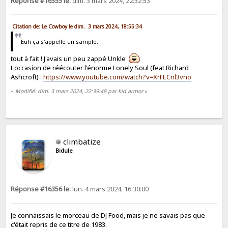
Réponse #16355 le:
dim. 3 mars 2024, 22:32:53
Citation de: Le Cowboy le dim. 3 mars 2024, 18:55:34
Euh ça s'appelle un sample.
tout à fait ! J'avais un peu zappé Unkle
L'occasion de réécouter l'énorme Lonely Soul (feat Richard
Ashcroft) :
https://www.youtube.com/watch?v=XrFECnl3vno
«
Modifié: dim. 3 mars 2024, 22:39:48 par kid armor
»
climbatize
Bidule
Réponse #16356 le:
lun. 4 mars 2024, 16:30:00
Je connaissais le morceau de DJ Food, mais je ne savais pas que
c'était repris de ce titre de 1983.