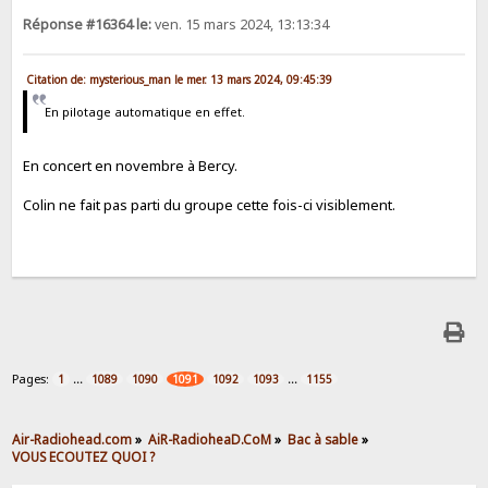
Réponse #16364 le:
ven. 15 mars 2024, 13:13:34
Citation de: mysterious_man le mer. 13 mars 2024, 09:45:39
En pilotage automatique en effet.
En concert en novembre à Bercy.
Colin ne fait pas parti du groupe cette fois-ci visiblement.
Pages:
...
...
1
1089
1090
1091
1092
1093
1155
Air-Radiohead.com
»
AiR-RadioheaD.CoM
»
Bac à sable
»
VOUS ECOUTEZ QUOI ?