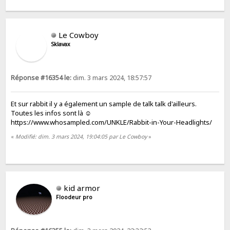
Le Cowboy
Sklavax
Réponse #16354 le:
dim. 3 mars 2024, 18:57:57
Et sur rabbit il y a également un sample de talk talk d'ailleurs.
Toutes les infos sont là ☺️
https://www.whosampled.com/UNKLE/Rabbit-in-Your-Headlights/
«
Modifié: dim. 3 mars 2024, 19:04:05 par Le Cowboy
»
kid armor
Floodeur pro