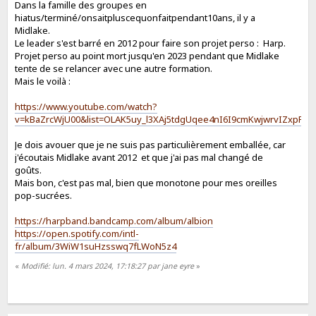
Dans la famille des groupes en
hiatus/terminé/onsaitpluscequonfaitpendant10ans, il y a
Midlake.
Le leader s'est barré en 2012 pour faire son projet perso : Harp.
Projet perso au point mort jusqu'en 2023 pendant que Midlake
tente de se relancer avec une autre formation.
Mais le voilà :
https://www.youtube.com/watch?
v=kBaZrcWjU00&list=OLAK5uy_l3XAj5tdgUqee4nI6I9cmKwjwrvIZxpFg&
Je dois avouer que je ne suis pas particulièrement emballée, car
j'écoutais Midlake avant 2012 et que j'ai pas mal changé de
goûts.
Mais bon, c'est pas mal, bien que monotone pour mes oreilles
pop-sucrées.
https://harpband.bandcamp.com/album/albion
https://open.spotify.com/intl-
fr/album/3WiW1suHzsswq7fLWoN5z4
«
Modifié: lun. 4 mars 2024, 17:18:27 par jane eyre
»