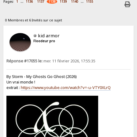
Pages:
...
...
1
1136
1137
1138
1139
1140
1155
0 Membres et 6 Invités sur ce sujet
kid armor
Floodeur pro
Réponse #17055 le:
mer. 11 février 2026, 17:55:35
By Storm - My Ghosts Go Ghost (2026)
Un vrai monde !
extrait :
https://www.youtube.com/watch?v=-u-VTY0XLrQ