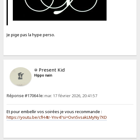
Je pige pas la hype perso.
Present Kid
Hippo nain
Réponse #17064 le:
mar. 17 février 2026, 20:41:57
Et pour embellir vos soirées je vous recommande :
https://youtu.be/cfH4tr-Ynv4?si=Ovn5vsakLMyNy7XD