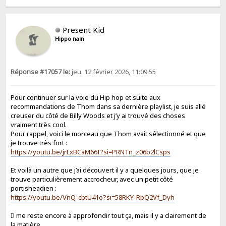
Present Kid
Hippo nain
Réponse #17057 le:
jeu. 12 février 2026, 11:09:55
Pour continuer sur la voie du Hip hop et suite aux
recommandations de Thom dans sa dernière playlist, je suis allé
creuser du côté de Billy Woods et j’y ai trouvé des choses
vraiment très cool.
Pour rappel, voici le morceau que Thom avait sélectionné et que
je trouve très fort :
https://youtu.be/jrLxBCaM66I?si=PRNTn_z06b2lCsps
Et voilà un autre que j’ai découvert il y a quelques jours, que je
trouve particulièrement accrocheur, avec un petit côté
portisheadien :
https://youtu.be/VnQ-cbtU41o?si=58RKY-RbQ2Vf_Dyh
Il me reste encore à approfondir tout ça, mais il y a clairement de
la matière.