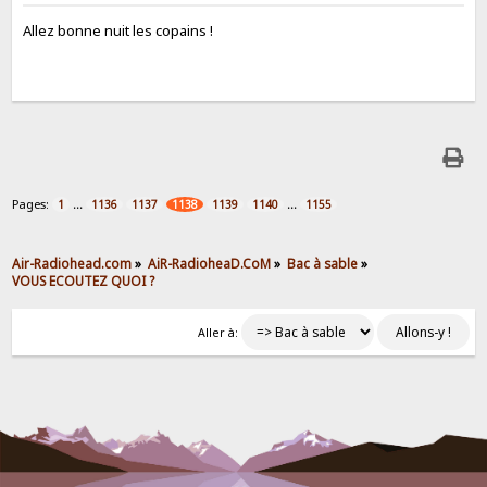
Allez bonne nuit les copains !
Pages:
...
...
1
1136
1137
1138
1139
1140
1155
Air-Radiohead.com
»
AiR-RadioheaD.CoM
»
Bac à sable
»
VOUS ECOUTEZ QUOI ?
Aller à: