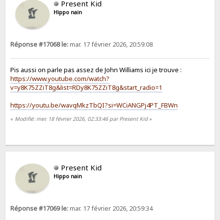
Present Kid
Hippo nain
Réponse #17068 le:
mar. 17 février 2026, 20:59:08
Pis aussi on parle pas assez de John Williams ici je trouve :
https://www.youtube.com/watch?
v=y8K75ZZiT8g&list=RDy8K75ZZiT8g&start_radio=1
https://youtu.be/wavqMkzTbQI?si=WCiANGPj4PT_FBWn
«
Modifié: mer. 18 février 2026, 02:33:46 par Present Kid
»
Present Kid
Hippo nain
Réponse #17069 le:
mar. 17 février 2026, 20:59:34