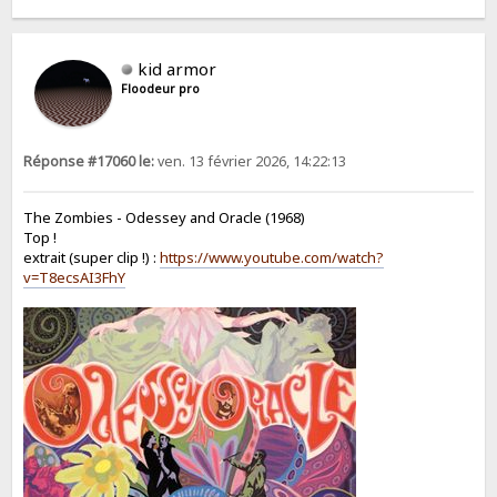
kid armor
Floodeur pro
Réponse #17060 le:
ven. 13 février 2026, 14:22:13
The Zombies - Odessey and Oracle (1968)
Top !
extrait (super clip !) :
https://www.youtube.com/watch?
v=T8ecsAI3FhY