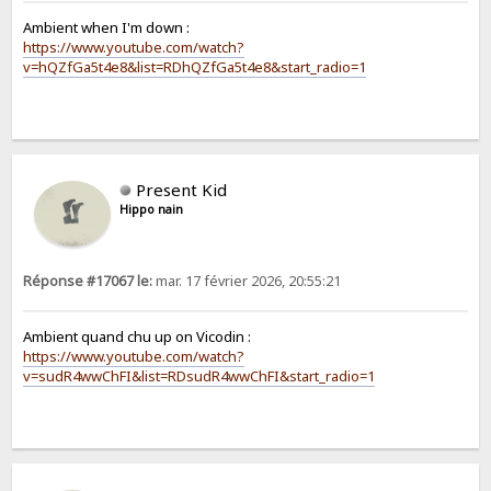
Ambient when I'm down :
https://www.youtube.com/watch?
v=hQZfGa5t4e8&list=RDhQZfGa5t4e8&start_radio=1
Present Kid
Hippo nain
Réponse #17067 le:
mar. 17 février 2026, 20:55:21
Ambient quand chu up on Vicodin :
https://www.youtube.com/watch?
v=sudR4wwChFI&list=RDsudR4wwChFI&start_radio=1