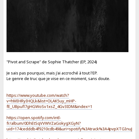
"Pivot and Scrape" de Sophie Thatcher (EP, 2024)
Je sais pas pourquoi, mais j'ai accroché à tout l'EP.
Le genre de truc que je vise en ce moment, sans doute.
https://www.youtube.com/watch?
v=hMIHRyIHQLk&list=OLAK5uy_mHP-
fE_UBpufl7gHGWoSv1xsZ_4Gv3IDM&index=1
https://open.spotify.com/intl-
fr/album/0DhEtSqVVWVZaGokygXGyN?
uid=174cedddb4f9210cdb49&uri=spotify%3Atrack%3A4pvpXTGInuJ6ru