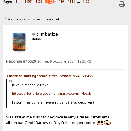
Pages:
...
...
1
1107
1108
1109
1110
1111
1155
0 Membres et 8 Invités sur ce sujet
climbatize
Bidule
Réponse #16620 le:
mer. 9 octobre 2024, 12:35:43
Citation de: hunting android le mer. 9 octobre 2024, 12:04:22
Je vous mâche le travail:
https://billetterie.elyseemontmartre.com/fr/beak_
Ils sont très bons en live en plus (déjà vu deux fois).
Vu aussi et me suis fait dédicacé le vinyle de leur troisième
album par Geoff Barrow et Billy Fuller en personne