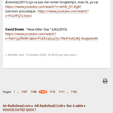
(Estonie)(2011) (ça va pas me rester longtemps, mais là, ça va)
https://www.youtube.com/watch?v=w5W_JYI-BgM
(version acoustique :
https://www.youtube.com/watch?
v=FGsFPjZG1ew
)
David Bowie
: "New Killer Star" (UK)(2015)
https://www.youtube.com/watch?
v=fwH1g2fW6Pc&list=PLkRzqIoq7yc1f6nP3slQ4VJ-0LwJwAmRi
«
Modifié: sam. 19 octobre 2024, 16:39:04 par jane eyre
»
Pages:
...
...
1
1107
1108
1109
1110
1111
1155
Air-Radiohead.com
»
AiR-RadioheaD.CoM
»
Bac à sable
»
VOUS ECOUTEZ QUOI ?