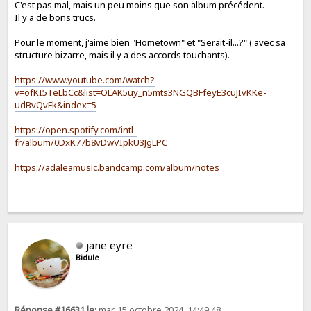
C'est pas mal, mais un peu moins que son album précédent.
Il y a de bons trucs.
Pour le moment, j'aime bien "Hometown" et "Serait-il...?" ( avec sa
structure bizarre, mais il y a des accords touchants).
https://www.youtube.com/watch?
v=ofKI5TeLbCc&list=OLAK5uy_n5mts3NGQBFfeyE3cuJIvKKe-
udBvQvFk&index=5
https://open.spotify.com/intl-
fr/album/0DxK77b8vDwVIpkU3JgLPC
https://adaleamusic.bandcamp.com/album/notes
jane eyre
Bidule
Réponse #16631 le:
mar. 15 octobre 2024, 14:49:48