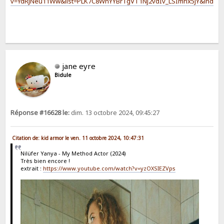
v=YdRjNeu11Ww&list=PLK7C8WnYYBrTgVT1NJ2vdIv_LSImhx5JY&index
jane eyre
Bidule
Réponse #16628 le:
dim. 13 octobre 2024, 09:45:27
Citation de: kid armor le ven. 11 octobre 2024, 10:47:31
Nilüfer Yanya - My Method Actor (2024)
Très bien encore !
extrait :
https://www.youtube.com/watch?v=yzOXSIEZVps