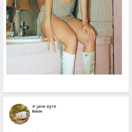
jane eyre
Bidule