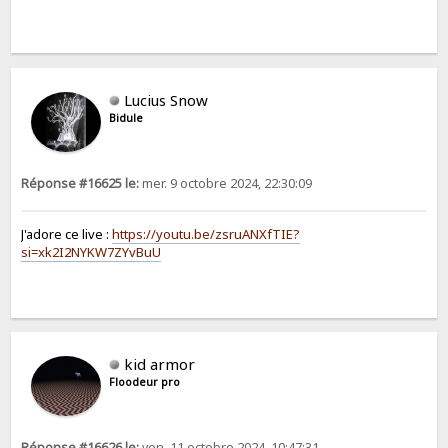
Lucius Snow
Bidule
Réponse #16625 le:
mer. 9 octobre 2024, 22:30:09
J'adore ce live :
https://youtu.be/zsruANXfTIE?
si=xk2I2NYKW7ZYvBuU
kid armor
Floodeur pro
Réponse #16626 le:
ven. 11 octobre 2024, 10:47:31