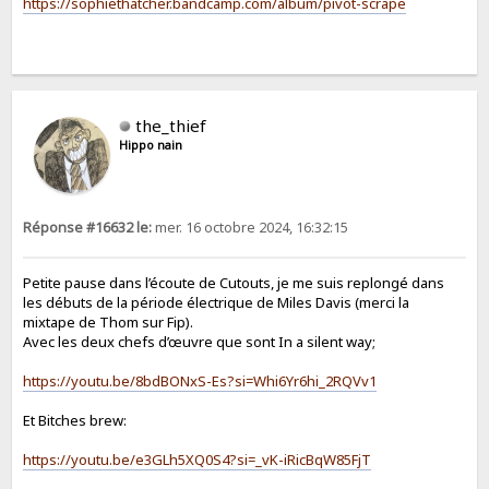
https://sophiethatcher.bandcamp.com/album/pivot-scrape
the_thief
Hippo nain
Réponse #16632 le:
mer. 16 octobre 2024, 16:32:15
Petite pause dans l’écoute de Cutouts, je me suis replongé dans
les débuts de la période électrique de Miles Davis (merci la
mixtape de Thom sur Fip).
Avec les deux chefs d’œuvre que sont In a silent way;
https://youtu.be/8bdBONxS-Es?si=Whi6Yr6hi_2RQVv1
Et Bitches brew:
https://youtu.be/e3GLh5XQ0S4?si=_vK-iRicBqW85FjT