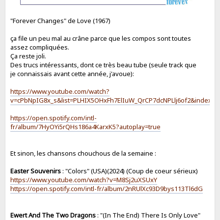
"Forever Changes" de Love (1967)
ça file un peu mal au crâne parce que les compos sont toutes
assez compliquées.
Ça reste joli.
Des trucs intéressants, dont ce très beau tube (seule track que
je connaissais avant cette année, j'avoue):
https://www.youtube.com/watch?
v=cPbNpIG8x_s&list=PLHIX5OHxFh7ElIuW_QrCP7dcNPLlj6of2&index=1
https://open.spotify.com/intl-
fr/album/7HyOYi5rQHs186a4KarxK5?autoplay=true
Et sinon, les chansons chouchous de la semaine :
Easter Souvenirs
: "Colors" (USA)(2024) (Coup de coeur sérieux)
https://www.youtube.com/watch?v=M8Sj2uXSUxY
https://open.spotify.com/intl-fr/album/2nRUlXc93D9bys113Tl6dG
Ewert And The Two Dragons
: "(In The End) There Is Only Love"