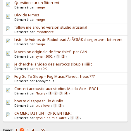
Question sur un Bitorrent
Démarré par
mego
Divx de Nimes
Démarré par
mego
follow me around version studio artisanal
Démarré par
imnotthere
Liste de Videos de Radiohead Ã tÃ©lÃ©charger avec bitorrent
Démarré par
mego
la version originale de "the thief" par CAN
Démarré par
sylvain2002
1
2
«
»
je cherche la video des eurocks siouplaiiiiiiiit
Démarré par
nikoDK
Fog Go To Sleep = Fog Music Planet... heuu???
Démarré par Anonymous
Concert accoustic aux studios Maida Vale - BBC1
Démarré par
Nataly
1
2
3
4
«
»
how to disappear... in dublin
Démarré par
true love
1
2
«
»
CA MERITAIT UN TOPIC ENTIER :
Démarré par
sylvain de mielkâtre
1
2
«
»
Pages:
...
1
2
3
4
55