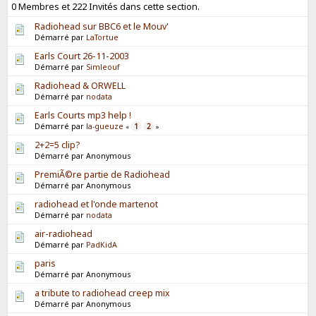
0 Membres et 222 Invités dans cette section.
Radiohead sur BBC6 et le Mouv'
Démarré par
LaTortue
Earls Court 26-11-2003
Démarré par
Simleouf
Radiohead & ORWELL
Démarré par
nodata
Earls Courts mp3 help !
Démarré par
la-gueuze
1
2
«
»
2+2=5 clip?
Démarré par Anonymous
PremiÃ©re partie de Radiohead
Démarré par Anonymous
radiohead et l'onde martenot
Démarré par
nodata
air-radiohead
Démarré par
PadKidA
paris
Démarré par Anonymous
a tribute to radiohead creep mix
Démarré par Anonymous