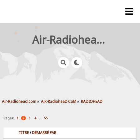
Air-Radiohead.com
Air-Radiohead.com
»
AiR-RadioheaD.CoM
»
RADIOHEAD
Pages:
...
1
2
3
4
55
TITRE
/
DÉMARRÉ PAR